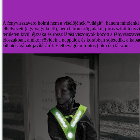
A fényvisszaverő holmi nem a viselőjének “világít”, hanem mindenk
elhelyezett (egy vagy kettő), nem háromszög alakú, piros színű fényvi
területen kívül éjszaka és rossz látási viszonyok között a fényvisszav
időszakban, amikor rövidek a nappalok és korábban sötétedik, a kabát
láthatóságának javításáról. Életbevágóan fontos (látni és) látszani.