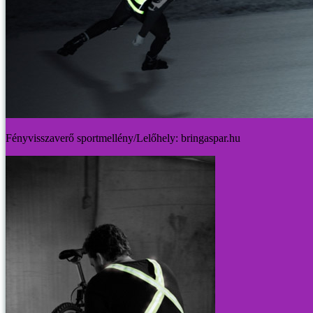
Fényvisszaverő sportmellény/Lelőhely: bringaspar.hu