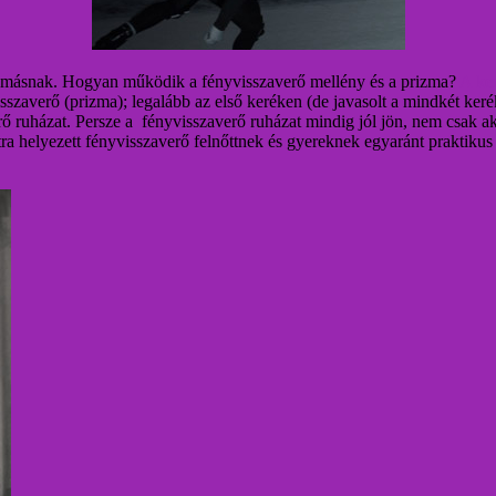
i másnak. Hogyan működik a fényvisszaverő mellény és a prizma?
A ker
sszaverő (prizma); legalább az első keréken (de javasolt a mindkét keré
erő ruházat. Persze a fényvisszaverő ruházat mindig jól jön, nem csak ak
ra helyezett fényvisszaverő felnőttnek és gyereknek egyaránt praktikus