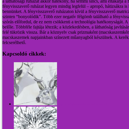
a láthatósági ruházat akkor hatékony, ha semmi sincs, ami eltakarja a 
fényvisszaverő ruházat legyen mindig legfelül – apropó, hátizsákra is
bennünket. A fényvisszaverő ruházaton kívül a fényvisszaverő matricák
szinten “bonyolódik”. Több ezer negatív félgömb található a fényvis
szórás előfordul, de ez nem csökkenti a technológia hatékonyságát.
A 
belőle. Többféle fajtája létezik; a közlekedésben, a láthatóság javítá
felé tükrözik vissza. Bár a köznyelv csak prizmaként (macskaszemként)
macskaszemek napjainkban színezett műanyagból készülnek. A kerékpárra
felcserélhető.
Kapcsoldó cikkek:
Fújd le kályhaezüsttel és máris trendi