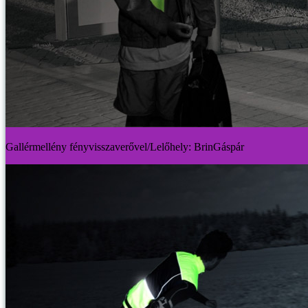
Gallérmellény fényvisszaverővel/Lelőhely: BrinGáspár