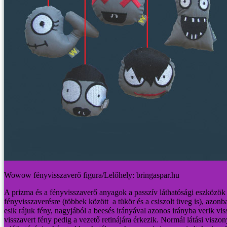
Wowow fényvisszaverő figura/Lelőhely: bringaspar.hu
A prizma és a fényvisszaverő anyagok a passzív láthatósági eszközök 
fényvisszaverésre (többek között a tükör és a csiszolt üveg is), azon
esik rájuk fény, nagyjából a beesés irányával azonos irányba verik vi
visszavert fény pedig a vezető retinájára érkezik. Normál látási viszony