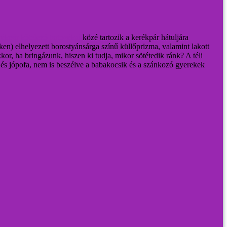
ékpár kötelező tartozékai
közé tartozik a kerékpár hátuljára
ken) elhelyezett borostyánsárga színű küllőprizma, valamint lakott
kor, ha bringázunk, hiszen ki tudja, mikor sötétedik ránk? A téli
 és jópofa, nem is beszélve a babakocsik és a szánkozó gyerekek