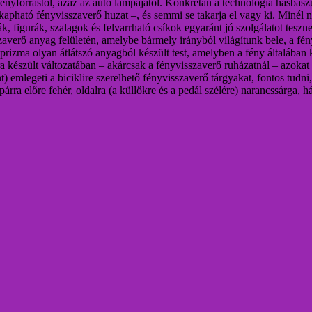
fényforrástól, azaz az autó lámpájától. Konkrétan a technológia hasbasz
 kapható fényvisszaverő huzat –, és semmi se takarja el vagy ki. Minél
, figurák, szalagok és felvarrható csíkok egyaránt jó szolgálatot teszn
szaverő anyag felületén, amelybe bármely irányból világítunk bele, a 
prizma olyan átlátszó anyagból készült test, amelyben a fény általában k
sára készült változatában – akárcsak a fényvisszaverő ruházatnál – azoka
 emlegeti a biciklire szerelhető fényvisszaverő tárgyakat, fontos tudn
 előre fehér, oldalra (a küllőkre és a pedál szélére) narancssárga, há