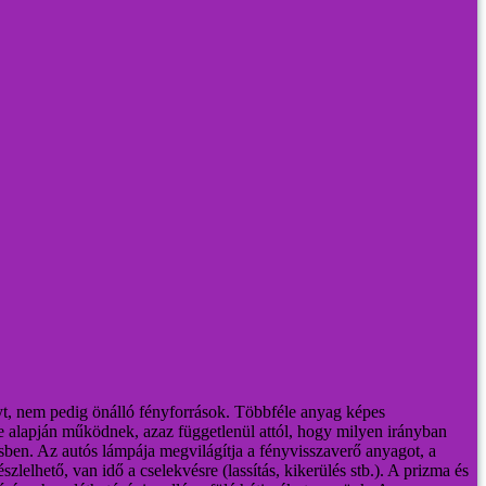
t, nem pedig önálló fényforrások.
Többféle anyag képes
ve alapján működnek, azaz függetlenül attól, hogy milyen irányban
ésben. Az autós lámpája megvilágítja a fényvisszaverő anyagot, a
zlelhető, van idő a cselekvésre (lassítás, kikerülés stb.).
A prizma és