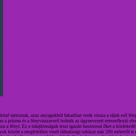
közé tartoznak, azaz anyagukból fakadóan verik vissza a rájuk eső fény
ban a prizma és a fényvisszaverő holmik az úgynevezett retroreflexió el
ssza a fényt. Ez a tulajdonságuk teszi igazán hasznossá őket a közleked
ok között a megfelelően viselt láthatósági ruházat már 200 méterről is és