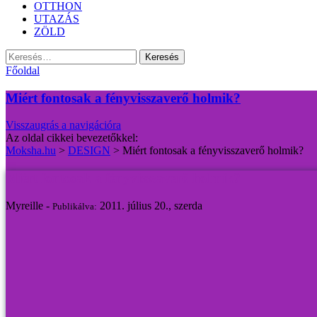
OTTHON
UTAZÁS
ZÖLD
Keresés:
Főoldal
Miért fontosak a fényvisszaverő holmik?
Visszaugrás a navigációra
Az oldal cikkei bevezetőkkel:
Moksha.hu
>
DESIGN
>
Miért fontosak a fényvisszaverő holmik?
Miért fontosak a fényvisszaverő holmik?
Myreille -
2011. július 20., szerda
Publikálva: