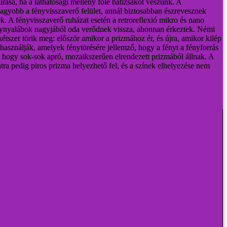
úrása, ha a láthatósági mellény fölé hátizsákot veszünk. A
 nagyobb a fényvisszaverő felület, annál biztosabban észrevesznek
ek.
A fényvisszaverő ruházat esetén a retroreflexió mikro és nano
fénynyalábok nagyjából oda verődnek vissza, ahonnan érkeztek. Némi
étszer törik meg: először amikor a prizmához ér, és újra, amikor kilép
t használják, amelyek fénytörésére jellemző, hogy a fényt a fényforrás
i, hogy sok-sok apró, mozaikszerűen elrendezett prizmából állnak. A
tra pedig piros prizma helyezhető fel, és a színek elhelyezése nem