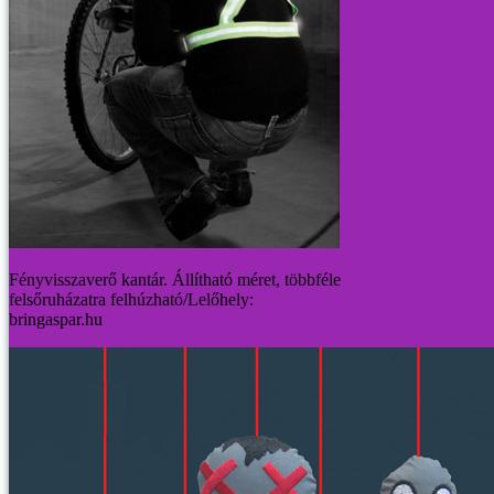
Fényvisszaverő kantár. Állítható méret, többféle
felsőruházatra felhúzható/Lelőhely:
bringaspar.hu