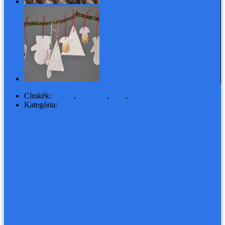
Nem kell befűznöd!
Karácsonyfadíszek levegőn száradó gyurmából
Címkék:
húsvét
,
recycling
,
tojás
,
tojásfestés
Kategória:
KREATÍV