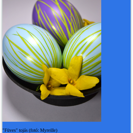
"Füves" tojás (fotó: Myreille)