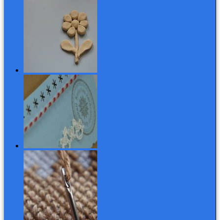
Só-liszt gyurma
Karácsonyi kincseim (5.)