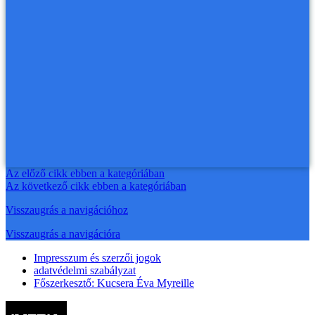
Az előző cikk ebben a kategóriában
Az következő cikk ebben a kategóriában
Visszaugrás a navigációhoz
Visszaugrás a navigációra
Impresszum és szerzői jogok
adatvédelmi szabályzat
Főszerkesztő: Kucsera Éva Myreille