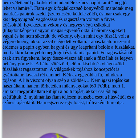
nem véletlenül pakolok el mindenféle színes papírt, ami “még jó
lehet valamire”. Fiam egyik foglalkoztató könyvéből maradtak meg
matricás papírok szélei (szerencsére kétféle zöld), és már csak egy
kis idegnyugtató vagdosásra és ragasztásra voltam a füves
tojásoktól.
Igyekeztem vékony és hegyes végű csíkokat
(tulajdonképpen nagyon magas egyenlő oldalú háromszögeket)
vágni és ha nem sikerült, de vékony, olyan mint egy fűszál, volt a
végeredmény, akkor azzal elégedett voltam. Tapasztalatom szerint
érdemes a papírt egyben hagyni és úgy leaprítani belőle a fűszálakat,
mert akkor könnyebb megfogni és tartani a papírt.
Felragasztásánál
csak arra figyeltem, hogy össze-vissza álljanak a fűszálak és legyen
néhány görbe is. A hátra sötétzöld, előlre kisebb és világoszöld
fűszálakat ragasztottam. A világoskék tojáshoz koncepciót is
gyártottam: tavaszi rét címmel. Kék az ég, zöld a fű, mindez a
tojáson.
A lila viszont olyan szép a zölddel…
Nem igazi tojásokat
használtam, hanem törhetetlen műanyagokat (60 Ft/db), mert 1.
amikor megpróbáltam kifújni a bolti tojást, akkor családilag
szétfújtuk, 2. nyúlmániás fiam teljesen transzba esett a húsvéttól és a
színes tojásoktól. Ha megszerez egy tojást, trófeaként hurcolja.