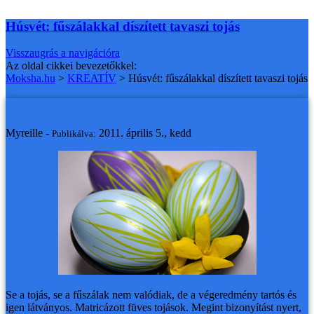
Húsvét: fűszálakkal díszített tavaszi tojás
Visszaugrás a navigációra
Az oldal cikkei bevezetőkkel:
Moksha.hu
>
KREATÍV
>
Húsvét: fűszálakkal díszített tavaszi tojás
Húsvét: fűszálakkal díszített tavaszi tojás
Myreille -
2011. április 5., kedd
Publikálva:
Se a tojás, se a fűszálak nem valódiak, de a végeredmény tartós és
igen látványos. Matricázott füves tojások.
Megint bizonyítást nyert,