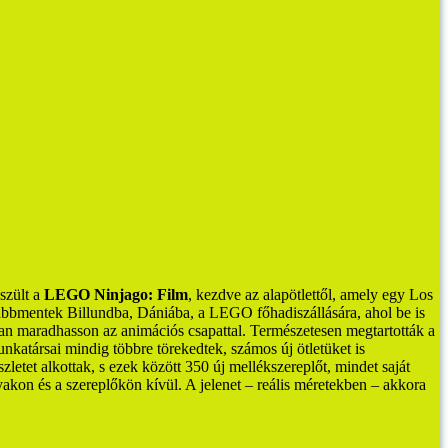
szült a
LEGO Ninjago: Film
, kezdve az alapötlettől, amely egy Los
vábbmentek Billundba, Dániába, a LEGO főhadiszállására, ahol be is
an maradhasson az animációs csapattal.
Természetesen megtartották a
nkatársai mindig többre törekedtek, számos új ötletüket is
etet alkottak, s ezek között 350 új mellékszereplőt, mindet saját
yakon és a szereplőkön kívül. A jelenet – reális méretekben – akkora