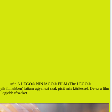
aland
után A LEGO® NINJAGO® FILM
(The LEGO®
yik filmekben) láttam ugyanezt csak picit más körítéssel. De ez a film
a legjobb részeket.