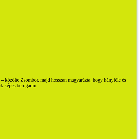
– közölte Zsombor, majd hosszan magyarázta, hogy hányféle és
ok képes befogadni.