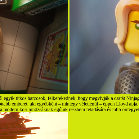
től egyik titkos harcosok, felkerekednek, hogy megvívják a csatát Ninja
abb emberét, aki egyébként – mintegy véletlenül – éppen Lloyd apja. Ez
l a modern kori nindzsáknak egójuk részbeni feladására és több önfegy