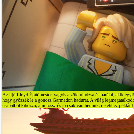
Az ifjú Lloyd Építőmester, vagyis a zöld nindzsa és barátai, akik egy
hogy győzzék le a gonosz Garmadon hadurat. A világ legmegátalkodott
csapatból kihozza, ami rossz és jó csak van bennük, de ehhez példáu