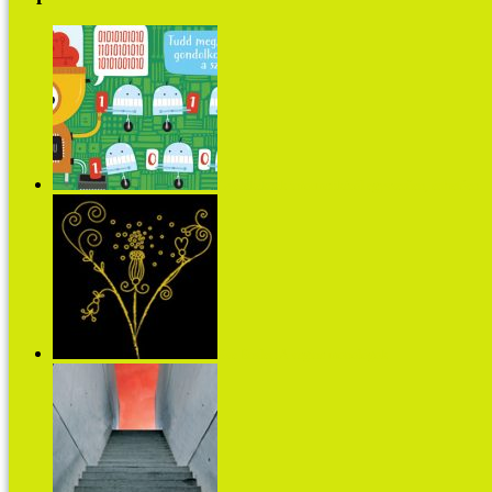
Gyerekeknek informatikáról egyszerűen, érthetően
Eve Ensler: A vagina monológok