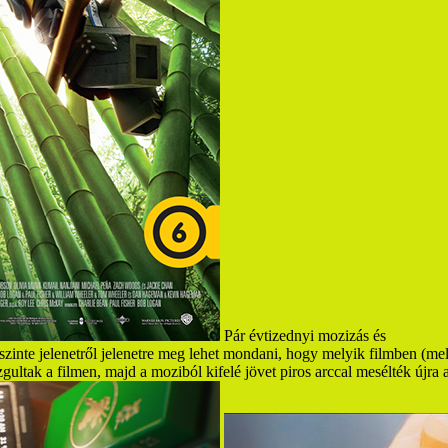
Pár évtizednyi mozizás és
A Lego k
 szinte jelenetről jelenetre meg lehet mondani, hogy melyik filmben (mel
gultak a filmen, majd a moziból kifelé jövet piros arccal mesélték újra 