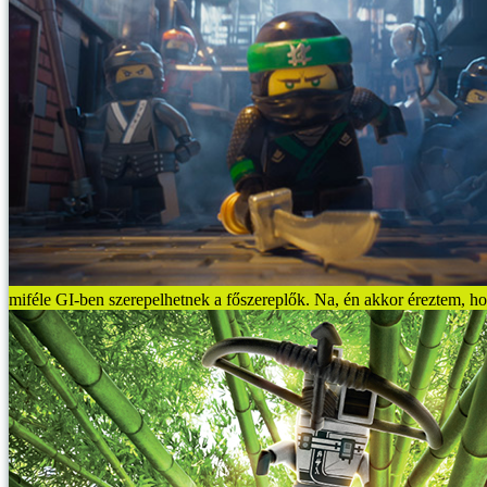
miféle GI-ben szerepelhetnek a főszereplők. Na, én akkor éreztem, 