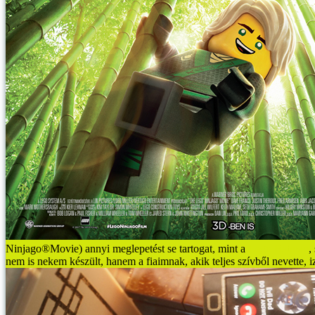
Ninjago®Movie) annyi meglepetést se tartogat, mint a
Lego Batman
,
nem is nekem készült, hanem a fiaimnak, akik teljes szívből nevette, iz