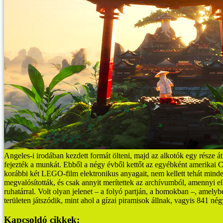
Angeles-i irodában kezdett formát ölteni, majd az alkotók egy része
fejezték a munkát.
Ebből a négy évből kettőt az egyébként amerikai C
korábbi két LEGO-film elektronikus anyagait, nem kellett tehát minden
megvalósították, és csak annyit merítettek az archívumból, amennyi el
ruhatárral. Volt olyan jelenet – a folyó partján, a homokban –, amely
területen játszódik, mint ahol a gízai piramisok állnak, vagyis 841 né
Kapcsoldó cikkek: