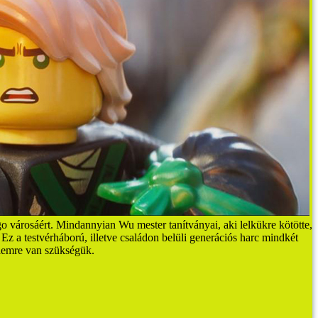
go városáért. Mindannyian Wu mester tanítványai, aki lelkükre kötötte,
 a testvérháború, illetve családon belüli generációs harc mindkét
elemre van szükségük.