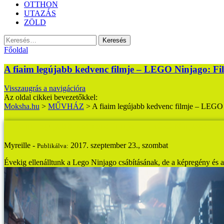
OTTHON
UTAZÁS
ZÖLD
Keresés:
Főoldal
A fiaim legújabb kedvenc filmje – LEGO Ninjago: Fi
Visszaugrás a navigációra
Az oldal cikkei bevezetőkkel:
Moksha.hu
>
MŰVHÁZ
>
A fiaim legújabb kedvenc filmje – LEGO
A fiaim legújabb kedvenc filmje – LEGO Ninjago: Fi
Myreille -
2017. szeptember 23., szombat
Publikálva:
Évekig ellenálltunk a Lego Ninjago csábításának, de a képregény és