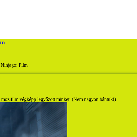
lm
 Ninjago: Film
lm
 a mozifilm végképp legyőzött minket. (Nem nagyon bántuk!)