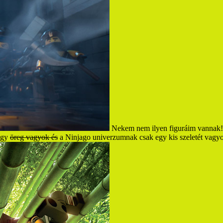
Nekem nem ilyen figuráim vannak! 
hogy
öreg vagyok és
a Ninjago univerzumnak csak egy kis szeletét vagy