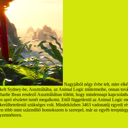
Nagyjából négy évbe telt, mire elké
 átkelt Sydney-be, Ausztráliába, az Animal Logic műtermeibe, onnan to
harlie Bean rendező Ausztráliában töltött, hogy mindennapi kapcsolatb
 apró részletet ismét megalkotni. Ettől függetlenül az Animal Logic mu
kerülhetetlenül szükséges volt. Mindeközben 3463 vadonatúj egyedi részl
ben több mint százmillió homokszem is szerepel, már az egyéb tereptárg
gyzetméteren.