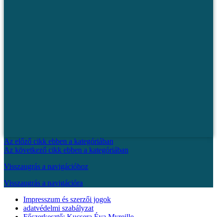
Az előző cikk ebben a kategóriában
Az következő cikk ebben a kategóriában
Visszaugrás a navigációhoz
Visszaugrás a navigációra
Impresszum és szerzői jogok
adatvédelmi szabályzat
Főszerkesztő: Kucsera Éva Myreille