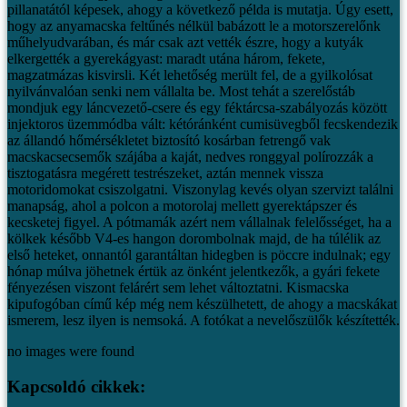
pillanatától képesek, ahogy a következő példa is mutatja.
Úgy esett,
hogy az anyamacska feltűnés nélkül babázott le a motorszerelőnk
műhelyudvarában, és már csak azt vették észre, hogy a kutyák
elkergették a gyerekágyast: maradt utána három, fekete,
magzatmázas kisvirsli. Két lehetőség merült fel, de a gyilkolósat
nyilvánvalóan senki nem vállalta be. Most tehát a szerelőstáb
mondjuk egy láncvezető-csere és egy féktárcsa-szabályozás között
injektoros üzemmódba vált: kétóránként cumisüvegből fecskendezik
az állandó hőmérsékletet biztosító kosárban fetrengő vak
macskacsecsemők szájába a kaját, nedves ronggyal polírozzák a
tisztogatásra megérett testrészeket, aztán mennek vissza
motoridomokat csiszolgatni.
Viszonylag kevés olyan szervizt találni
manapság, ahol a polcon a motorolaj mellett gyerektápszer és
kecsketej figyel.
A pótmamák azért nem vállalnak felelősséget, ha a
kölkek később V4-es hangon dorombolnak majd, de ha túlélik az
első heteket, onnantól garantáltan hidegben is pöccre indulnak; egy
hónap múlva jöhetnek értük az önként jelentkezők, a gyári fekete
fényezésen viszont felárért sem lehet változtatni. Kismacska
kipufogóban című kép még nem készülhetett, de ahogy a macskákat
ismerem, lesz ilyen is nemsoká.
A fotókat a nevelőszülők készítették.
no images were found
Kapcsoldó cikkek: