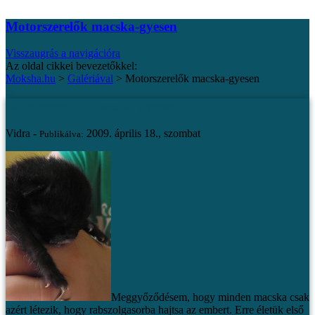
Motorszerelők macska-gyesen
Visszaugrás a navigációra
Az oldal cikkei bevezetőkkel:
Moksha.hu
>
Galériával
>
Motorszerelők macska-gyesen
Motorszerelők macska-gyesen
Vidra -
2009. április 18., szombat
Publikálva:
Meggyőződésem, hogy minden macska csak
azért létezik, hogy rabszolgasorba hajtsa az embert.
Erre életük első