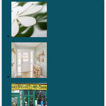
A fehér művészet állja a sarat, a könyv ideje nem
járt le
Időkapszula: vissza a selyemcukor színű ötvenes
évekbe