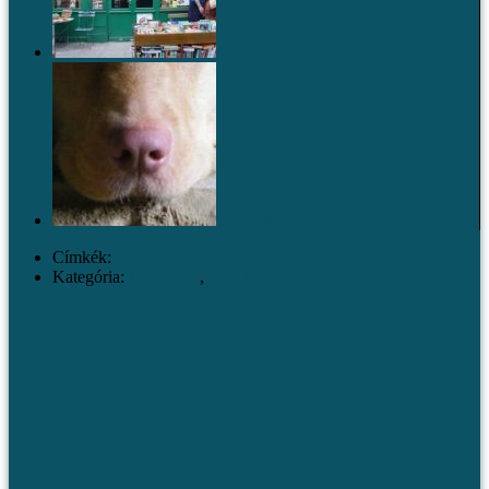
Shakespeare and Co.
Bódog a drága
Címkék:
macska
Kategória:
Galériával
,
OTTHON