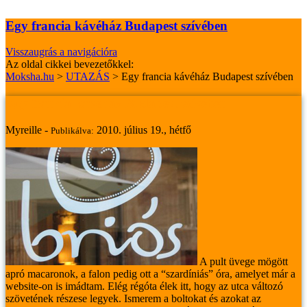
Egy francia kávéház Budapest szívében
Visszaugrás a navigációra
Az oldal cikkei bevezetőkkel:
Moksha.hu
>
UTAZÁS
>
Egy francia kávéház Budapest szívében
Egy francia kávéház Budapest szívében
Myreille -
2010. július 19., hétfő
Publikálva:
A pult üvege mögött
apró macaronok, a falon pedig ott a “szardíniás” óra, amelyet már a
website-on is imádtam.
Elég régóta élek itt, hogy az utca változó
szövetének részese legyek. Ismerem a boltokat és azokat az