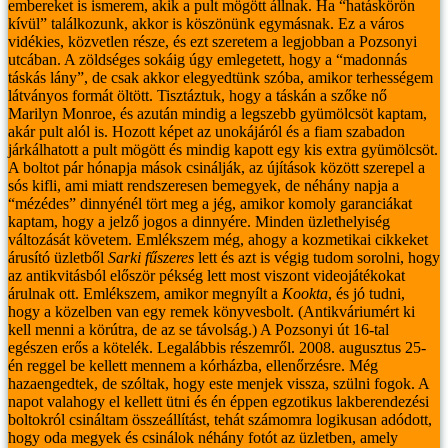
embereket is ismerem, akik a pult mögött állnak. Ha “hatáskörön
kívül” találkozunk, akkor is köszönünk egymásnak. Ez a város
vidékies, közvetlen része, és ezt szeretem a legjobban a Pozsonyi
utcában.
A zöldséges sokáig úgy emlegetett, hogy a “madonnás
táskás lány”, de csak akkor elegyedtünk szóba, amikor terhességem
látványos formát öltött. Tisztáztuk, hogy a táskán a szőke nő
Marilyn Monroe, és azután mindig a legszebb gyümölcsöt kaptam,
akár pult alól is. Hozott képet az unokájáról és a fiam szabadon
járkálhatott a pult mögött és mindig kapott egy kis extra gyümölcsöt.
A boltot pár hónapja mások csinálják, az újítások között szerepel a
sós kifli, ami miatt rendszeresen bemegyek, de néhány napja a
“mézédes” dinnyénél tört meg a jég, amikor komoly garanciákat
kaptam, hogy a jelző jogos a dinnyére.
Minden üzlethelyiség
változását követem. Emlékszem még, ahogy a kozmetikai cikkeket
árusító üzletből
Sarki fűszeres
lett és azt is végig tudom sorolni, hogy
az antikvitásból először pékség lett most viszont videojátékokat
árulnak ott. Emlékszem, amikor megnyílt a
Kookta
, és jó tudni,
hogy a közelben van egy remek könyvesbolt. (Antikváriumért ki
kell menni a körútra, de az se távolság.)
A Pozsonyi út 16-tal
egészen erős a kötelék. Legalábbis részemről. 2008. augusztus 25-
én reggel be kellett mennem a kórházba, ellenőrzésre. Még
hazaengedtek, de szóltak, hogy este menjek vissza, szülni fogok. A
napot valahogy el kellett ütni és én éppen egzotikus lakberendezési
boltokról csináltam összeállítást, tehát számomra logikusan adódott,
hogy oda megyek és csinálok néhány fotót az üzletben, amely