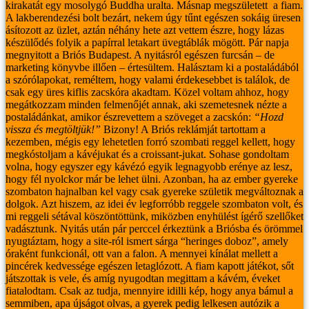
kirakatát egy mosolygó Buddha uralta. Másnap megszületett a fiam.
A lakberendezési bolt bezárt, nekem úgy tűnt egészen sokáig üresen
ásítozott az üzlet, aztán néhány hete azt vettem észre, hogy lázas
készülődés folyik a papírral letakart üvegtáblák mögött. Pár napja
megnyitott a Briós Budapest.
A nyitásról egészen furcsán – de
marketing könyvbe illően – értesültem. Halásztam ki a postaládából
a szórólapokat, reméltem, hogy valami érdekesebbet is találok, de
csak egy üres kiflis zacskóra akadtam. Közel voltam ahhoz, hogy
megátkozzam minden felmenőjét annak, aki szemetesnek nézte a
postaládánkat, amikor észrevettem a szöveget a zacskón:
“Hozd
vissza és megtöltjük!”
Bizony! A Briós reklámját tartottam a
kezemben, mégis egy lehetetlen forró szombati reggel kellett, hogy
megkóstoljam a kávéjukat és a croissant-jukat.
Sohase gondoltam
volna, hogy egyszer egy kávézó egyik legnagyobb erénye az lesz,
hogy fél nyolckor már be lehet ülni. Azonban, ha az ember gyereke
szombaton hajnalban kel vagy csak gyereke születik megváltoznak a
dolgok. Azt hiszem, az idei év legforróbb reggele szombaton volt, és
mi reggeli sétával köszöntöttünk, miközben enyhülést ígérő szellőket
vadásztunk.
Nyitás után pár perccel érkeztünk a Briósba és örömmel
nyugtáztam, hogy a site-ról ismert sárga “heringes doboz”, amely
óraként funkcionál, ott van a falon. A mennyei kínálat mellett a
pincérek kedvessége egészen letaglózott. A fiam kapott játékot, sőt
játszottak is vele, és amíg nyugodtan megittam a kávém, éveket
fiatalodtam. Csak az tudja, mennyire idilli kép, hogy anya bámul a
semmiben, apa újságot olvas, a gyerek pedig lelkesen autózik a