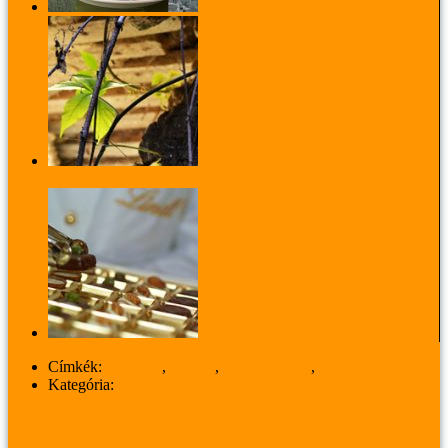
Hangolódj a karácsonyra Dobogókőn
Ahol bármikor megelevenedhet egy Gaiman
regény
Így készül a világ legfinomabb csokoládéja
Címkék:
budapest
,
kávézó
,
magyarország
,
pozsonyi út
Kategória:
UTAZÁS