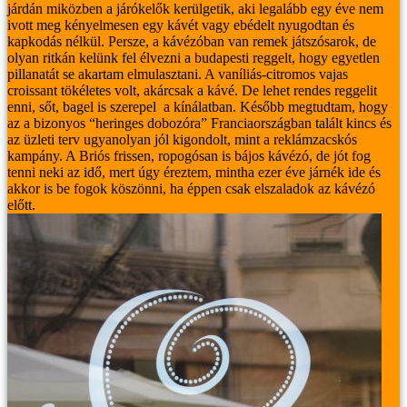
járdán miközben a járókelők kerülgetik, aki legalább egy éve nem
ivott meg kényelmesen egy kávét vagy ebédelt nyugodtan és
kapkodás nélkül.
Persze, a kávézóban van remek játszósarok, de
olyan ritkán kelünk fel élvezni a budapesti reggelt, hogy egyetlen
pillanatát se akartam elmulasztani. A vaníliás-citromos vajas
croissant tökéletes volt, akárcsak a kávé. De lehet rendes reggelit
enni, sőt, bagel is szerepel a kínálatban.
Később megtudtam, hogy
az a bizonyos “heringes dobozóra” Franciaországban talált kincs és
az üzleti terv ugyanolyan jól kigondolt, mint a reklámzacskós
kampány. A Briós frissen, ropogósan is bájos kávézó, de jót fog
tenni neki az idő, mert úgy éreztem, mintha ezer éve járnék ide és
akkor is be fogok köszönni, ha éppen csak elszaladok az kávézó
előtt.