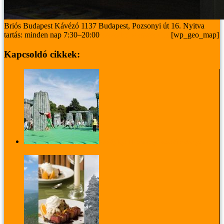
Briós Budapest Kávézó
1137 Budapest, Pozsonyi út 16.
Nyitva
tartás: minden nap 7:30–20:00
www.brioskavezo.hu
[wp_geo_map]
Kapcsoldó cikkek:
A világ legjobb szentségtörése: Stonehenge
gumiból