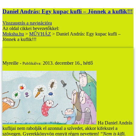
Daniel András: Egy kupac kufli – Jönnek a kuflik!!!
Visszaugrás a navigációra
Az oldal cikkei bevezetőkkel:
Moksha.hu
>
MŰVHÁZ
>
Daniel András: Egy kupac kufli –
Jönnek a kuflik!!!
Daniel András: Egy kupac kufli – Jönnek a kuflik!!!
Myreille -
2013. december 16., hétfő
Publikálva:
Ha Daniel András
kuflijai nem rabolják el azonnal a szívedet, akkor kifekszel a
szövegen. Gyerekkönyvön ennyit régen nevettem!
“Nem is kifli.