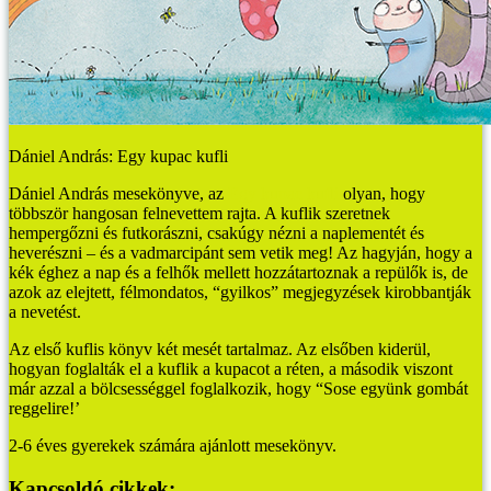
Dániel András: Egy kupac kufli
Dániel András mesekönyve, az
Egy kupac kufli
olyan, hogy
többször hangosan felnevettem rajta. A kuflik szeretnek
hempergőzni és futkorászni, csakúgy nézni a naplementét és
heverészni – és a vadmarcipánt sem vetik meg! Az hagyján, hogy a
kék éghez a nap és a felhők mellett hozzátartoznak a repülők is, de
azok az elejtett, félmondatos, “gyilkos” megjegyzések kirobbantják
a nevetést.
Az első kuflis könyv két mesét tartalmaz. Az elsőben kiderül,
hogyan foglalták el a kuflik a kupacot a réten, a második viszont
már azzal a bölcsességgel foglalkozik, hogy “Sose együnk gombát
reggelire!’
2-6 éves gyerekek számára ajánlott mesekönyv.
Kapcsoldó cikkek: