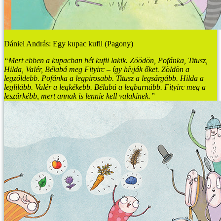
Dániel András: Egy kupac kufli (Pagony)
“Mert ebben a kupacban hét kufli lakik. Zöödön, Pofánka, Titusz,
Hilda, Valér, Bélabá meg Fityirc – így hívják őket. Zöldön a
legzöldebb. Pofánka a legpirosabb. Titusz a legsárgább. Hilda a
leglilább. Valér a legkékebb. Bélabá a legbarnább. Fityirc meg a
leszürkébb, mert annak is lennie kell valakinek.”