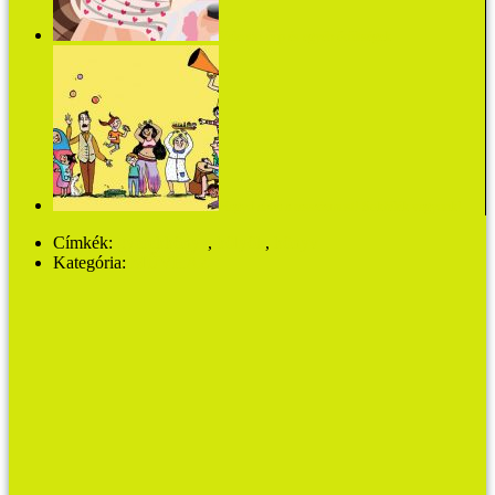
Valentin-nap és egyéb őrültségek
Hagyd abba a rasszizmust! Sokfélék vagyunk!
Címkék:
gyerekkönyv
,
kölyök
,
könyv
Kategória:
MŰVHÁZ