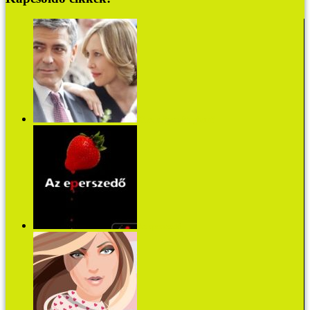
Ki az a Ryan Bingham?
Az eperszedő