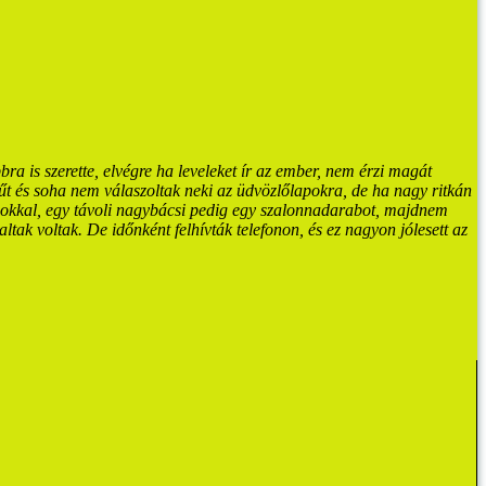
bra is szerette, elvégre ha leveleket ír az ember, nem érzi magát
t és soha nem válaszoltak neki az üdvözlőlapokra, de ha nagy ritkán
agokkal, egy távoli nagybácsi pedig egy szalonnadarabot, majdnem
altak voltak. De időnként felhívták telefonon, és ez nagyon jólesett az