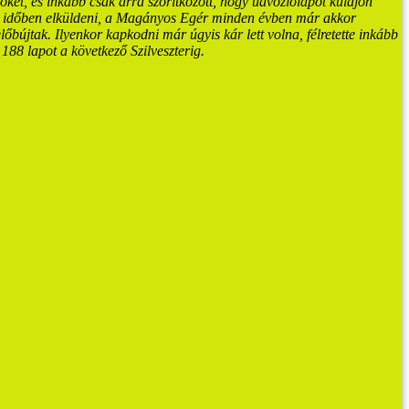
őket, és inkább csak arra szorítkozott, hogy üdvözlőlapot küldjön
n időben elküldeni, a Magányos Egér minden évben már akkor
lőbújtak. Ilyenkor kapkodni már úgyis kár lett volna, félretette inkább
188 lapot a következő Szilveszterig.