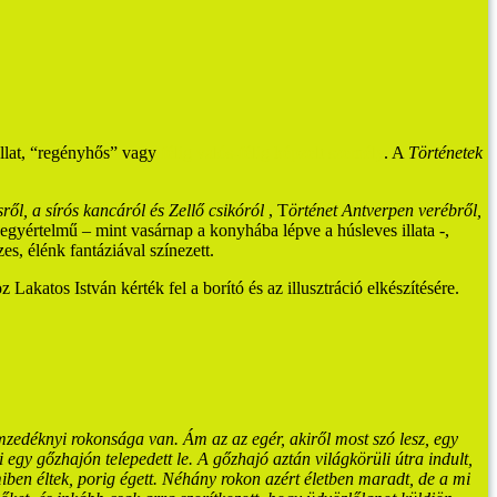
 állat, “regényhős” vagy
félig valós-félig képzelt személy
. A
Történetek
ől, a sírós kancáról és Zellő csikóról
, T
örténet Antverpen verébről,
 egyértelmű – mint vasárnap a konyhába lépve a húsleves illata -,
es, élénk fantáziával színezett.
akatos István kérték fel a borító és az illusztráció elkészítésére.
zedéknyi rokonsága van. Ám az az egér, akiről most szó lesz, egy
i egy gőzhajón telepedett le. A gőzhajó aztán világkörüli útra indult,
miben éltek, porig égett. Néhány rokon azért életben maradt, de a mi