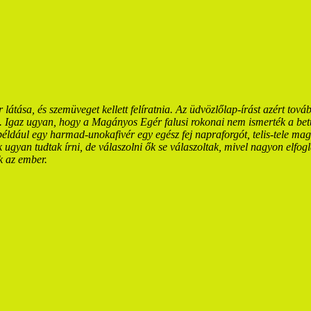
átása, és szemüveget kellett felíratnia. Az üdvözlőlap-írást azért továb
.
Igaz ugyan, hogy a Magányos Egér falusi rokonai nem ismerték a betű
 például egy harmad-unokafivér egy egész fej napraforgót, telis-tele m
 ugyan tudtak írni, de válaszolni ők se válaszoltak, mivel nagyon elfogl
k az ember.