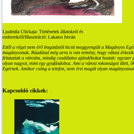
Ljudmila Ulickaja: Történetek állatokról és
emberekről/Illusztráció: Lakatos István
Ettől a véget nem érő írogatástól kicsit meggyengült a Magányos Egér l
magányosnak. Ráadásul
még arra is van remény, hogy válasz érkezik
felutaztak a városba, mindig csodálatos ajándékokat hoztak: egyszer
olyan nagyot, mint egy gyufásdoboz.
Ami a városi rokonságot illeti, ők
Egérnek. Amikor csöng a telefon, nem érzi magát olyan magányosna
Magvető Könyvkiadó
Kapcsoldó cikkek: