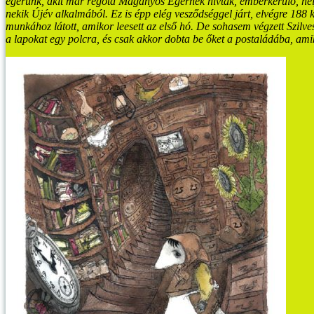
egerünk, akit már régóta Magányos Egérnek
hívtak, emberkerülő, hel
nekik Újév alkalmából. Ez is épp elég vesződséggel járt, elvégre
188 k
munkához látott, amikor leesett az első hó. De sohasem végzett Szilves
a lapokat egy polcra, és csak akkor dobta be őket a postaládába, amiko