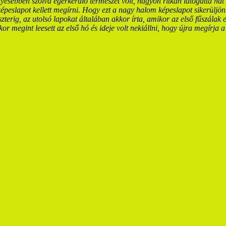
yesebben szólva egérkerülő természet volt, nagyon ritkán látogatta hát 
épeslapot kellett megírni.
Hogy ezt a nagy halom képeslapot sikerüljö
zterig, az utolsó lapokat általában akkor írta,
amikor az első fűszálak e
r megint leesett az első hó és ideje volt nekiállni, hogy újra
megírja a 