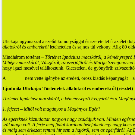
Ulickaja ugyanazzal a szelíd komolysággal és szeretettel ír az élet dol
állatokról és emberekről
letehetetlen és sajnos túl vékony. Alig 80 oldal
Mindhárom történet –
Történet Ignáciusz macskáról, a kéményseprő
Mihéjev macskáról,
Vászjáról, az ezerjófűről és Marija Szemjonovna 
hogy igazi mesével találkoztunk. Giccstelen, de gyönyörű; szívszorító,
A
Magvető
nem vette igénybe az eredeti, orosz kiadás képanyagát – az 
Ljudmila Ulickaja: Történetek állatokról és emberekről (részlet)
Történet Ignáciusz macskáról, a kéményseprő Fegyáról és a Magány
1. fejezet – Mitől volt magányos a Magányos Egér?
Az egereknek köztudottan nagyon nagy családjuk van. Minden egérnek,
szál maga
volt. A férje még fiatal korában belefulladt egy nagy köcsög 
és máig sem érkezett semmi
hír sem a hajóról, sem az egérfiúról. Az 