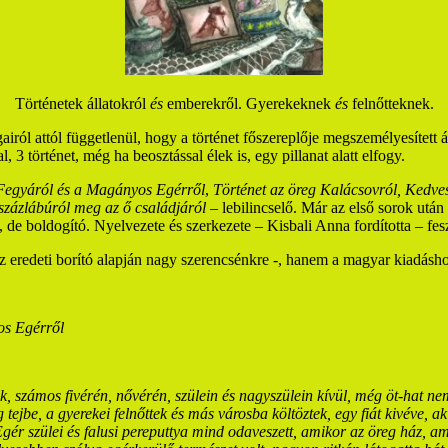
Történetek állatokról
és
emberekről. Gyerekeknek
és
felnőtteknek.
gairól attól függetlenül, hogy a történet főszereplője megszemélyesített
, 3 történet, még ha beosztással élek is, egy pillanat alatt elfogy.
 Fegyáról és a Magányos Egérről
,
Történet az öreg Kalácsovról, Kedvesr
százlábúról meg az ő családjáról
– lebilincselő. Már az első sorok után
 de boldogító. Nyelvezete és szerkezete – Kisbali Anna fordította – fesz
eredeti borító alapján nagy szerencsénkre -, hanem a magyar kiadáshoz L
os Egérről
 számos fivérén, nővérén, szülein és nagyszülein kívül, még öt-hat nem
tejbe, a gyerekei felnőttek és más városba költöztek, egy fiát kivéve, ak
Egér szülei és falusi pereputtya mind odaveszett, amikor az öreg ház, a