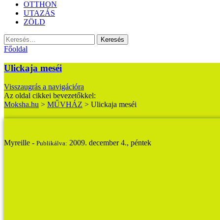
OTTHON
UTAZÁS
ZÖLD
Keresés:
Főoldal
Ulickaja meséi
Visszaugrás a navigációra
Az oldal cikkei bevezetőkkel:
Moksha.hu
>
MŰVHÁZ
>
Ulickaja meséi
Ulickaja meséi
Myreille -
2009. december 4., péntek
Publikálva: