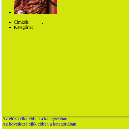
S.Ö.R. (Shakespeare Összes Rövidítve) már könyvb
Címkék:
könyv
,
ulickaja
Kategória:
MŰVHÁZ
Az előző cikk ebben a kategóriában
Az következő cikk ebben a kategóriában