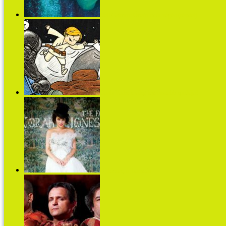
Neil Gaiman: Óceán az út végén (részlet)
Darth Vader a világ legrosszabb apukája?
Új frizura, új hangzás