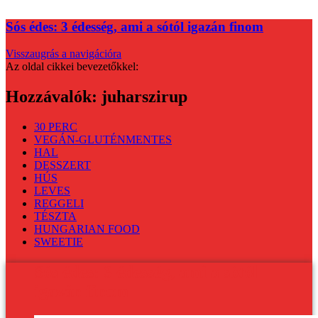
Sós édes: 3 édesség, ami a sótól igazán finom
Visszaugrás a navigációra
Az oldal cikkei bevezetőkkel:
Hozzávalók:
juharszirup
30 PERC
VEGÁN-GLUTÉNMENTES
HAL
DESSZERT
HÚS
LEVES
REGGELI
TÉSZTA
HUNGARIAN FOOD
SWEETIE
Sós édes: 3 édesség, ami a sótól
igazán finom