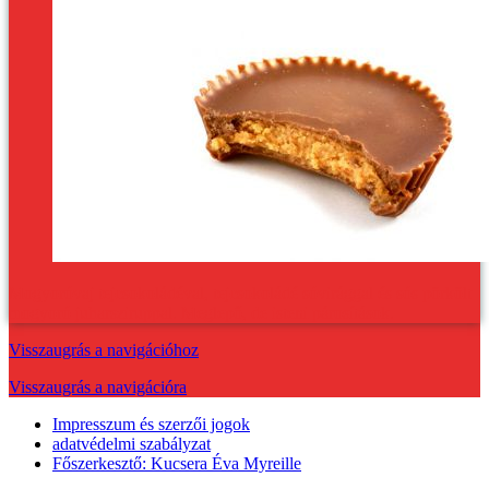
Mogyoróvaj tejcsokoládéval, tejcsokoládé sóvirággal és sós pörkölt
mogyoró juharsziruppal. Meglepő, de isteni párosítások.
Visszaugrás a navigációhoz
Visszaugrás a navigációra
Impresszum és szerzői jogok
adatvédelmi szabályzat
Főszerkesztő: Kucsera Éva Myreille