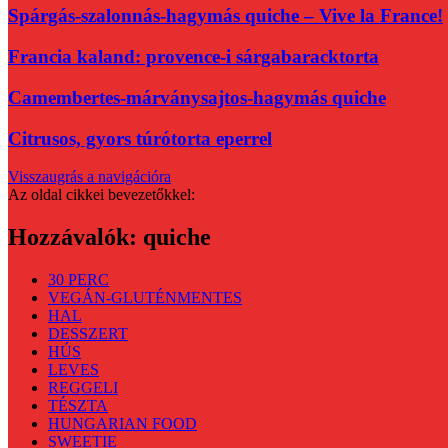
Spárgás-szalonnás-hagymás quiche – Vive la France!
Francia kaland: provence-i sárgabaracktorta
Camembertes-márványsajtos-hagymás quiche
Citrusos, gyors túrótorta eperrel
Visszaugrás a navigációra
Az oldal cikkei bevezetőkkel:
Hozzávalók:
quiche
30 PERC
VEGÁN-GLUTÉNMENTES
HAL
DESSZERT
HÚS
LEVES
REGGELI
TÉSZTA
HUNGARIAN FOOD
SWEETIE