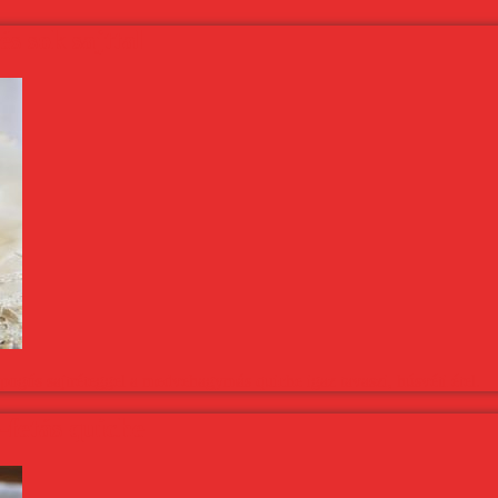
s sok sajttal
pogós sajtréteggel a medvehagymás quiche igaz tavaszi, húsvéti étel.
-fetás quiche