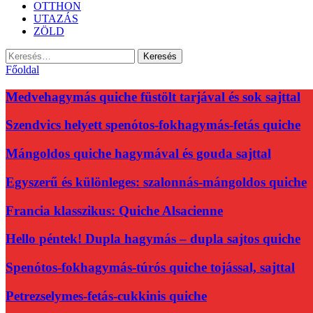
OTTHON
UTAZÁS
ZÖLD
Keresés:
Főoldal
Medvehagymás quiche füstölt tarjával és sok sajttal
Szendvics helyett spenótos-fokhagymás-fetás quiche
Mángoldos quiche hagymával és gouda sajttal
Egyszerű és különleges: szalonnás-mángoldos quiche
Francia klasszikus: Quiche Alsacienne
Hello péntek! Dupla hagymás – dupla sajtos quiche
Spenótos-fokhagymás-túrós quiche tojással, sajttal
Petrezselymes-fetás-cukkinis quiche