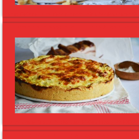
Van egy tökéletes quiche-tészta receptem – elronthatatlanul egyszerű
Francia klasszikus: Quiche Alsacienne
A quiche lorraine és a quiche alsacienne között a legnagyobb különbség
Hello péntek! Dupla hagymás – dupla s