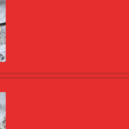
 Ez a quiche abból készült, de elkészíthető bébispenótból is.
sajttal