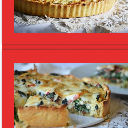
A quiche az egyik kedvenc “sósságom”. Egyszerű, gyors és nagyon fi
Egyszerű és különleges: szalonnás-mán