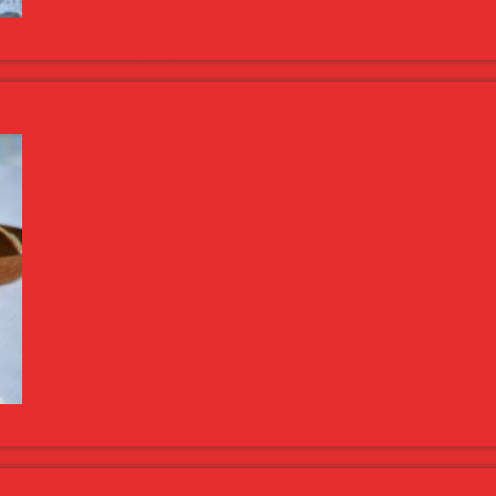
 – és csak az változik, hogy mivel töltöm meg. Most éppen mángolddal é
 a hagyma. Nálam zeller is került bele. Klasszikus vagy saját ötlet, a 
ajtos quiche