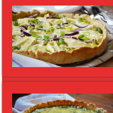
Nem akarok mást, csak egy jót enni és nézni, hogyan nő a fű. Hónapok
Spenótos-fokhagymás-túrós quiche tojás