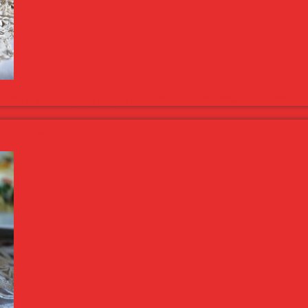
nom! A kertünk pedig ontja a töltelékhez a finomabbnál finomabb hozz
goldos quiche