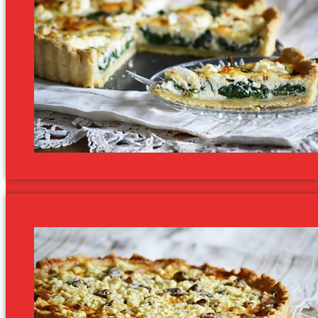
Hallottál már az új-zélandi spenótról (a Tetragonia tetragoniodes-ről)?
Mángoldos quiche hagymával és gouda 