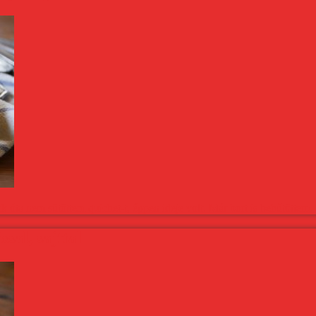
 óta nem sütöttem quichet-t, éppen ideje volt. Már bort is behűtöttem.
sal, sajttal