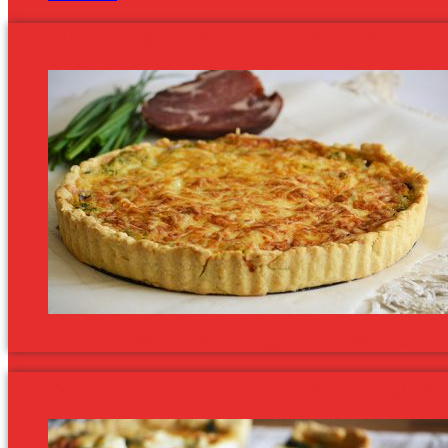
Medvehagymás quiche füstölt tarjával é
A quiche mindig jó ötlet, de sok medvehagymával, füstölt hússal és ro
Szendvics helyett spenótos-fokhagymás