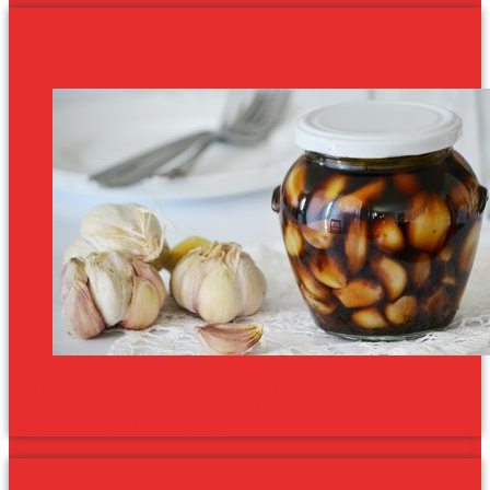
Balzsamecetes-kakukkfüves
pácolt fokhagyma
Disznótorhoz nem pucolnak annyi fokhagymát, mint én a
pácoláshoz, de minden kínt elfelejtek az első falat után.
Gasztroajándéknak is tökéletes.
Kakukkfüves-vajas gomba