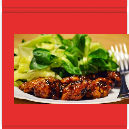
elkészültek a saját verzióim!
Ragacsos csirkefalat: a legjobb és
az összes verzió
Kissé macerás a falatnyi darabokra vágott csirkemellet egyenként
bundázni, de megéri a meló, mert a végeredmény
eszméletlenül finom.