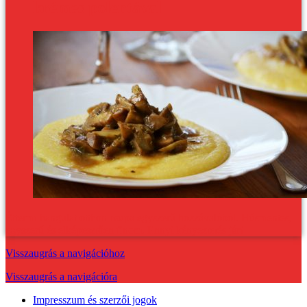
krémes polentával
Éttermi hangulat otthon csupa egyszerű hozzávalóból. Húsmentes,
egyszerű és elképesztően finom. Ennyi kényeztetés jár!
Visszaugrás a navigációhoz
Visszaugrás a navigációra
Impresszum és szerzői jogok