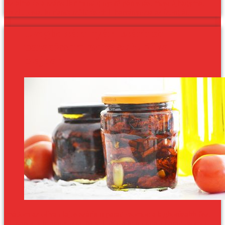
Az alma és a szárzeller mindig nyerő párosítás, most újhagyma,
ribizli, josta, korianderzöld és chili hatványozta az ízorgiát.
Üvegbe zárt nyár: szárított
paradicsom extra szűz olíva
olajban
Imádom az olíva olajos szárított paradicsomot: a legborúsabb őszi-
téli napot is bearanyozza. Mivel idén a kert ontja a paradicsomot,