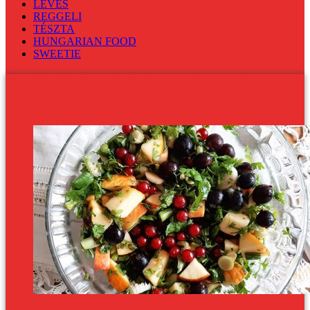
LEVES
REGGELI
TÉSZTA
HUNGARIAN FOOD
SWEETIE
Őrült jó nyári alma-zeller saláta:
pikáns és csípős