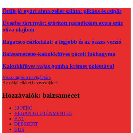
Őrült jó nyári alma-zeller saláta: pikáns és csípős
Üvegbe zárt nyár: szárított paradicsom extra szűz
olíva olajban
Ragacsos csirkefalat: a legjobb és az összes verzió
Balzsamecetes-kakukkfüves pácolt fokhagyma
Kakukkfüves-vajas gomba krémes polentával
Visszaugrás a navigációra
Az oldal cikkei bevezetőkkel:
Hozzávalók:
balzsamecet
30 PERC
VEGÁN-GLUTÉNMENTES
HAL
DESSZERT
HÚS