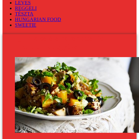
LEVES
REGGELI
TÉSZTA
HUNGARIAN FOOD
SWEETIE
Quinoa saláta naranccsal és
fekete olívabogyóval