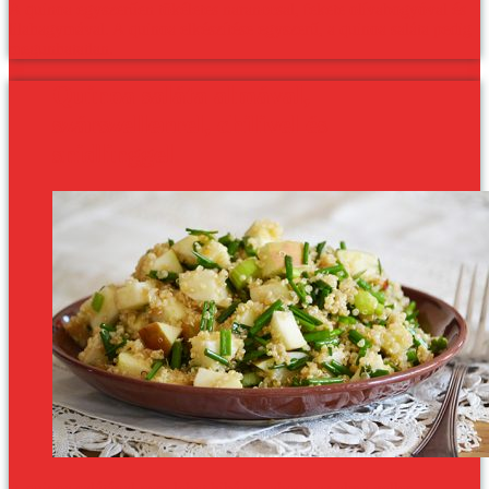
A quinoa egyszerűen tökéletes naranccsal, fekete olívabogyóval és
lilahagymával. A quinoa elkészítése egyszerű, a quinoa saláta pedig
megunhatatlan.
Quinoa saláta almával,
szárszellerrel, chilivel és
snidlinggel
A quinoa salátával nem lehet hibázni, ahogy az alma-zeller