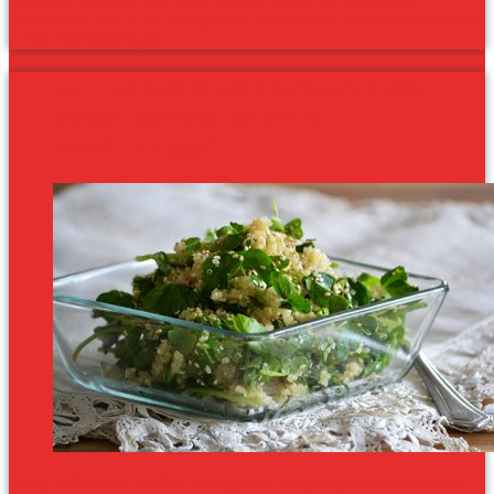
párosítással sem. A quinoa gyorsan elkészíthető és passzolnak hozzá
a friss fűszernövények.
Quinoa saláta zöldborsócsírával,
bazsalikommal és pirított
szezámmaggal
Amíg a zöldborsócsírákat nevelgettem, rengeteg ételt elterveztem,