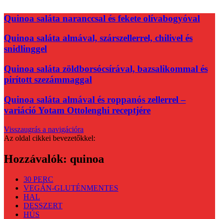
Quinoa saláta naranccsal és fekete olívabogyóval
Quinoa saláta almával, szárszellerrel, chilivel és
snidlinggel
Quinoa saláta zöldborsócsírával, bazsalikommal és
pirított szezámmaggal
Quinoa saláta almával és roppanós zellerrel –
variáció Yotam Ottolenghi receptjére
Visszaugrás a navigációra
Az oldal cikkei bevezetőkkel:
Hozzávalók:
quinoa
30 PERC
VEGÁN-GLUTÉNMENTES
HAL
DESSZERT
HÚS