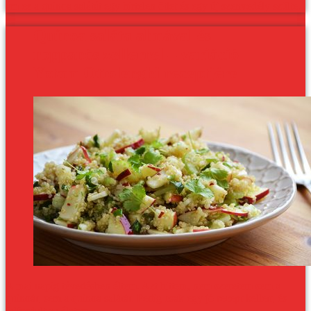
ám ez a quinoa salátát egy hirtelen ötlet és egy új szenvedély szülte.
Quinoa saláta almával és
roppanós zellerrel – variáció
Yotam Ottolenghi receptjére
A mai napig tévedésben éltem. Azt hittem, nem szeretem sem a
quinoát, sem a quinoa salátát. Pedig csak egy jó recept kellett, és
felfordult az életem.