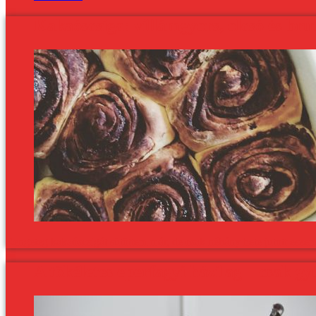
Kakaóscsiga: villámgyors, olcsó és bru
Rengeteg kakaóscsigát sütöttem már, de csak néhány hete jutott esze
A tökéletes eperfagyi házilag – csak g