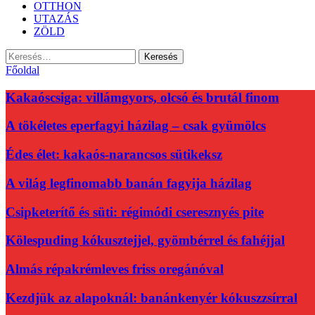
OTTHON
UTAZÁS
ZÖLD
Keresés:
Főoldal
Kakaóscsiga: villámgyors, olcsó és brutál finom
A tökéletes eperfagyi házilag – csak gyümölcs
Édes élet: kakaós-narancsos sütikeksz
A világ legfinomabb banán fagyija házilag
Csipketerítő és süti: régimódi cseresznyés pite
Kölespuding kókusztejjel, gyömbérrel és fahéjjal
Almás répakrémleves friss oregánóval
Kezdjük az alapoknál: banánkenyér kókuszzsírral