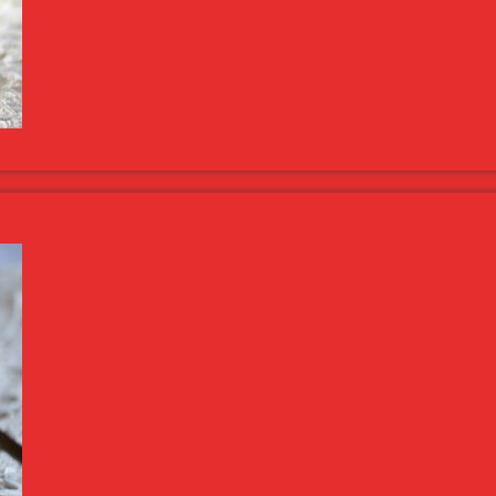
m és felejthetetlen.
ilag