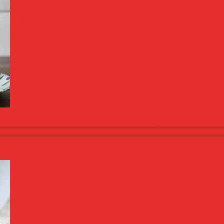
tes, de nem ezért szeretjük, hanem azért, mert nagyon-nagyon finom.