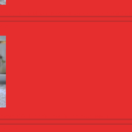
 fagyija, nem tartalmaz se hozzáadott cukrot, se tejet, se tejszínt. Csa
yés pite
mamám sütött ilyen pitéket, most én lepem meg a családot.
s fahéjjal