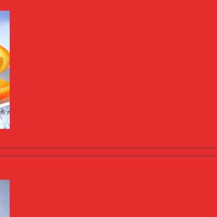
m imádja és uzsonnára félelmetes mennyiségeket tud belőle elpusztítan