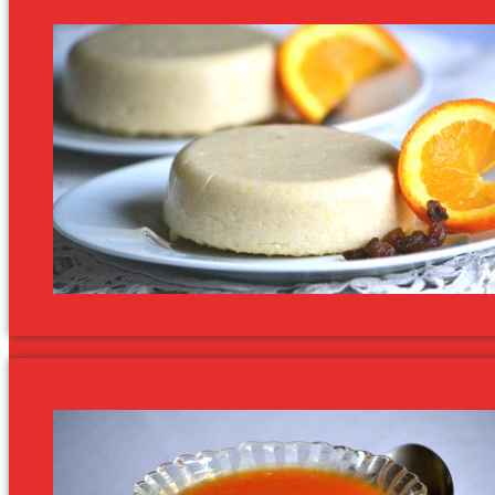
A kölespuding egyszerű és gyors, tejmentes desszert. Mindkét gyereke
Almás répakrémleves friss oregánóval