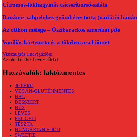
Citromos-fokhagymás csicseriborsó-saláta
Banános-zabpelyhes-gyömbéres torta (variáció banán
Az otthon melege – Őszibarackos amerikai pite
Vaníliás körtetorta és a tökéletes csokiöntet
Visszaugrás a navigációra
Az oldal cikkei bevezetőkkel:
Hozzávalók:
laktózmentes
30 PERC
VEGÁN-GLUTÉNMENTES
HAL
DESSZERT
HÚS
LEVES
REGGELI
TÉSZTA
HUNGARIAN FOOD
SWEETIE