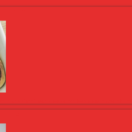
tál finom
mbe, hogy a könnyű, nagyon kakaós, házi kakaóscsigát hogyan lehet még
yümölcs