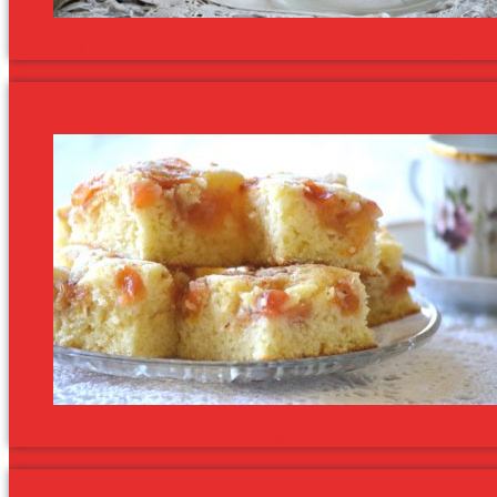
Azonkívül, hogy a házi banán fagylalt a világ legjobb otthon készíthető
Csipketerítő és süti: régimódi csereszn
Gyümölcsös, egyszerű, finom és ráadásul laktózmentes. Régen a nagy
Kölespuding kókusztejjel, gyömbérrel é