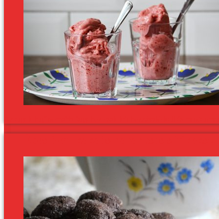
Az egyik legfinomabb fagyihoz csak két hozzávaló kell és mindenmen
Édes élet: kakaós-narancsos sütikeksz