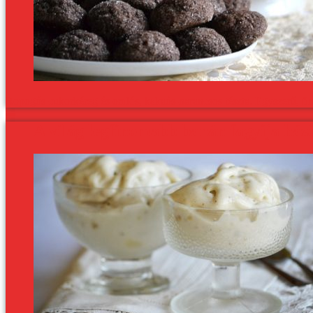
Ropogós cukorkéreg és omlós, kakaós-narancsos tészta. Egyszerű, fino
A világ legfinomabb banán fagyija ház