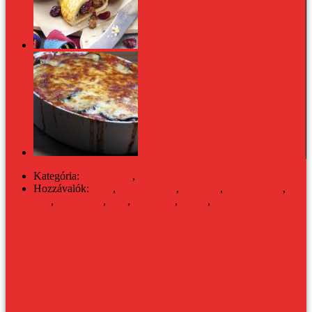
Tőzegáfonyás darált hússal töltött empanadas
Muszaka, családi kedvenc
Kategória:
KONYHA
,
LEVES
Hozzávalók:
alma
,
gluténmentes
,
gyömbér
,
laktózmentes
,
őszi
,
paszternák
,
répa
,
sárgarépa
,
tavasz
,
téli