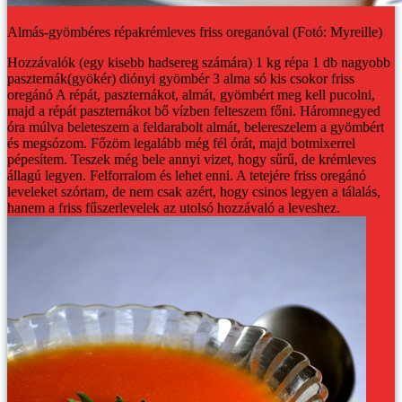
Almás-gyömbéres répakrémleves friss oreganóval (Fotó: Myreille)
Hozzávalók (egy kisebb hadsereg számára)
1 kg répa
1 db nagyobb
paszternák(gyökér)
diónyi gyömbér
3 alma
só
kis csokor friss
oregánó
A répát, paszternákot, almát, gyömbért meg kell pucolni,
majd a répát paszternákot bő vízben felteszem főni. Háromnegyed
óra múlva beleteszem a feldarabolt almát, belereszelem a gyömbért
és megsózom. Főzöm legalább még fél órát, majd botmixerrel
pépesítem. Teszek még bele annyi vizet, hogy sűrű, de krémleves
állagú legyen. Felforralom és lehet enni.
A tetejére friss oregánó
leveleket szórtam, de nem csak azért, hogy csinos legyen a tálalás,
hanem a friss fűszerlevelek az utolsó hozzávaló a leveshez.