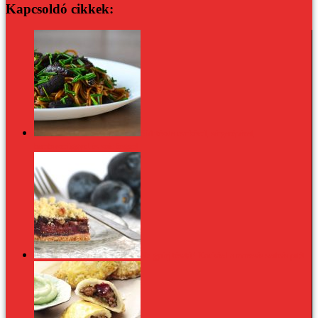
Kapcsoldó cikkek:
Sült tészta csirkével, sárgarépával,
bambuszrüggyel és snidlinggel
Ne gyúrj tésztát! Kockázd a morzsás szilvás pitét