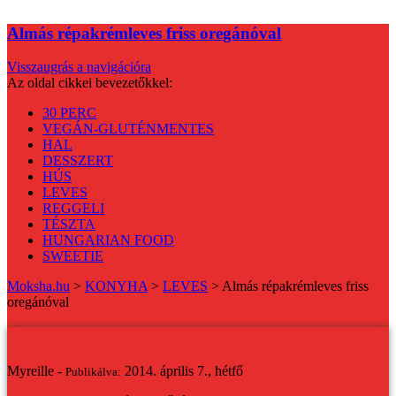
Almás répakrémleves friss oregánóval
Visszaugrás a navigációra
Az oldal cikkei bevezetőkkel:
30 PERC
VEGÁN-GLUTÉNMENTES
HAL
DESSZERT
HÚS
LEVES
REGGELI
TÉSZTA
HUNGARIAN FOOD
SWEETIE
Moksha.hu
>
KONYHA
>
LEVES
>
Almás répakrémleves friss
oregánóval
Almás répakrémleves friss oregánóval
Myreille -
2014. április 7., hétfő
Publikálva: