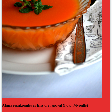
Almás répakrémleves friss oregánóval (Fotó: Myreille)