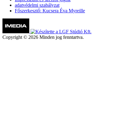
adatvédelmi szabályzat
Főszerkesztő: Kucsera Éva Myreille
Copyright © 2026 Minden jog fenntartva.