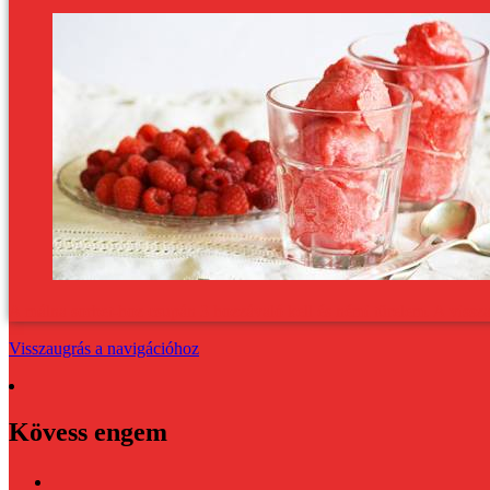
A málna sorbet-hoz csupán 3 hozzávaló kell és némi türelem. A vissz
Visszaugrás a navigációhoz
Kövess engem