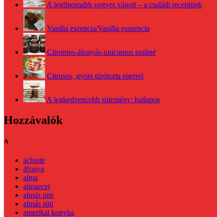
A legfinomabb vegyes vágott – a családi receptünk
Vanília eszencia/Vanília esszencia
Citromos-áfonyás-unicumos praliné
Citrusos, gyors túrótorta eperrel
A legkedvencebb sütemény: hatlapos
Hozzávalók
A
achiote
áfonya
alma
almaecet
almás pite
almás süti
amerikai konyha