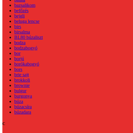
bazsalikom
befőzés
bejgli
beluga lencse
birs
birsalma
BL80 búzaliszt
bodza
bodzabogyó
bor
borjú
borókabogyó
bors
brie sajt
brokkoli
brownie
bulgur
burgonya
búza
búzacsíra
búzadara
C