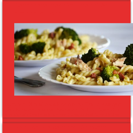
Carbonara másként: makrélás-
brokkolis tészta
Tudom, nem túl menő dolog konzervhalból főzni, de tengerpart
híján a kamrapolcon tartható halakat is kedvelem. Egyszerű és
gyors tésztaétel makréla konzervvel, szalonnával és brokkolival.
Felejtsd el a zacskós változatot: