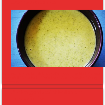
brokkolikrémleves
Semmivel se bonyolultabb és csak alig hosszabb brokkoliból, mint
levesporból főzni a brokkolikrémlevest. Csak 5 hozzávaló és egy
botmixer kell!
Póréhagymás csirkével rakott
brokkolis rizs