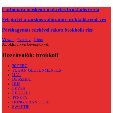
Carbonara másként: makrélás-brokkolis tészta
Felejtsd el a zacskós változatot: brokkolikrémleves
Póréhagymás csirkével rakott brokkolis rizs
Visszaugrás a navigációra
Az oldal cikkei bevezetőkkel:
Hozzávalók:
brokkoli
30 PERC
VEGÁN-GLUTÉNMENTES
HAL
DESSZERT
HÚS
LEVES
REGGELI
TÉSZTA
HUNGARIAN FOOD
SWEETIE