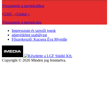
Visszaugrás a navigációhoz
1
2
3
4
5
...
»
Utolsó »
Visszaugrás a navigációra
Impresszum és szerzői jogok
adatvédelmi szabályzat
Főszerkesztő: Kucsera Éva Myreille
Copyright © 2026 Minden jog fenntartva.