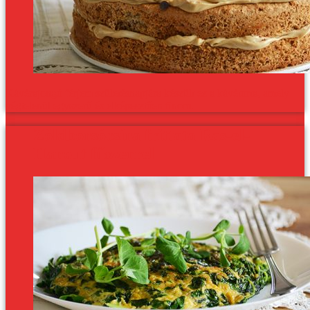
Kávérajongó férjem születésnapjára készült ez a kávétorta, amely
végtelenül egyszerű és elképesztően finom.
Zöldborsócsíra frittata Ras-el-
Hanout fűszerrel