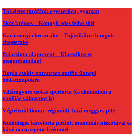
Tökéletes túrófánk egyszerűen, gyorsan
Skót krémes – Könnyű édes felhő süti
Karácsonyi cheesecake – Tojáslikőrre hangolt
cheesecake
Palacsinta alaprecept – Klasszikus és
megunhatatlan!
Dupla csokis-narancsos muffin ünnepi
hétköznapokra
Villámgyors csokis epertorta (és elmondom a
vaníliás változatot is)
Végtelenül finom: régimódi, házi meggyes pite
Különleges kávétorta pirított mandulás piskótával és
kávé-mascarpone krémmel