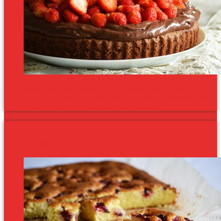
Idén egy hajszálnyival jobban szeretem a vaníliás epertortát, mint a
csokisat, de életem pasijai (mind a három) a csokis változatot tartja
finomabbnak. A két recept tulajdonképpen ugyanaz.
Végtelenül finom: régimódi, házi
meggyes pite