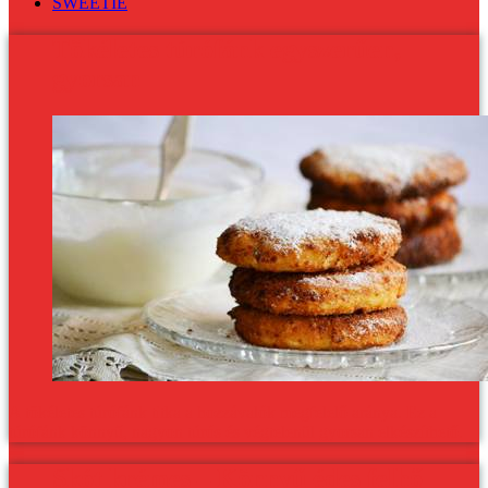
SWEETIE
Tökéletes túrófánk egyszerűen,
gyorsan
A tökéletes túrófánk titka a hozzávalók megfelelő aránya. Ez a
túrófánk könnyű, nagyon túrós és végtelenül gyorsan elkészíthető.
Skót krémes – Könnyű édes felhő