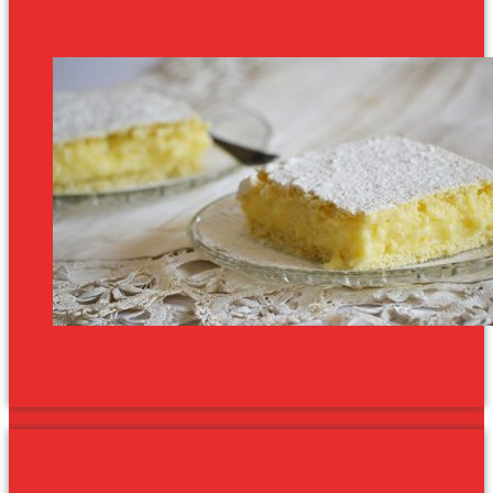
süti
A skót krémes olyan, mint egy édes, pillekönnyű felhő. Nincs
ropogás, nincs vastag krém, csak falatnyi, habkönnyű, vaníliás
légiesség.
Karácsonyi cheesecake –
Tojáslikőrre hangolt cheesecake