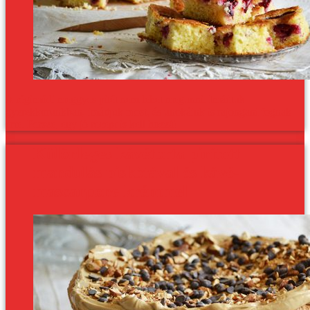
A régimódi meggyes pitét nem lehet megunni. Imádtuk
gyerekkorunkban, imádjuk most, és unokáink is rajongani fognak
érte. Persze, egy jó recept is kell hozzá!
Különleges kávétorta pirított
mandulás piskótával és kávé-
mascarpone krémmel