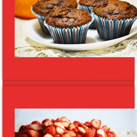
A fiaim nyitogatják a fiókokat.
Anya, nincs valami édesség?
–
kérdezik. Ez a “muffint kell sütni” minősített esete! Már vesszük is
elő a csokis-narancsos muffinhoz a keverőtálat.
Villámgyors csokis epertorta (és
elmondom a vaníliás változatot is)