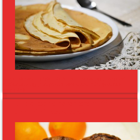
Palacsintát sütni rigolyás művelet. Ám, ha van egy jó serpenyő, jó
merőkanál és egy jó alaprecept, attól kezdve már egyszerűen
gyerekjáték.
Dupla csokis-narancsos muffin
ünnepi hétköznapokra