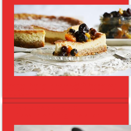
A karácsonyi cheesecake, amelyet a tojáslikőr ihletett az egyik
legfinomabb cheesecake, amit valaha sütöttem, pedig a cheesecake a
kedvenc sütim.
Palacsinta alaprecept –
Klasszikus és megunhatatlan!