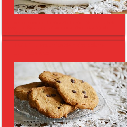
Már amikor elvetettem a borsót a zöldborsócsírához ezt az ételt
tervezgettem. Éppen olyan finom lett, amilyennek a fejemben
megszületett!
TGIF: Peanut butter chocolate
chip cookies