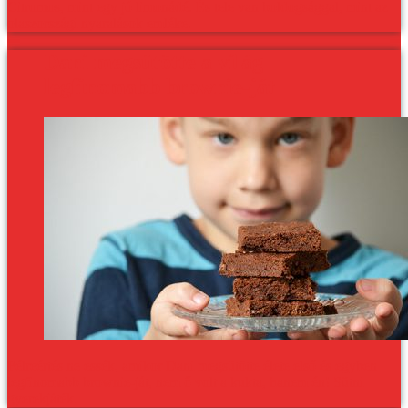
Citromos, mint egy jó limonádé. És tele van boldogsággal, mint az
olaszországi nyaralások emléke.
Dani megsütötte a világ
legfinomabb brownie-ját
Félreértés ne essék, amikor Dani megsütötte élete első és egyben
legfinomabb brownie-ját, nem ő volt a kukta, hanem én! Sütni
gyerekjáték.