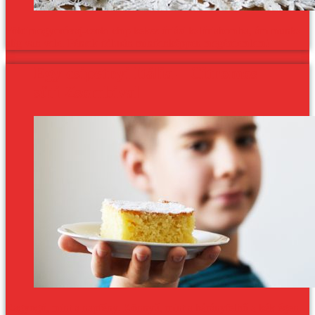
Földimogyoróvaj-csoki chip keksz óriási kalóriabomba, ám munka
alig van vele. Péntek délután mindenképpen megérdemlem!
Egy csipetnyi Itália – Citromos
süti Zsombival
Ragyogó, mint a napfény. Könnyű, mint a bárányfelhő a kék égen.