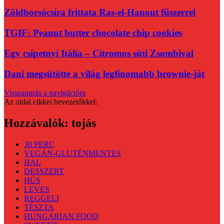
Zöldborsócsíra frittata Ras-el-Hanout fűszerrel
TGIF: Peanut butter chocolate chip cookies
Egy csipetnyi Itália – Citromos süti Zsombival
Dani megsütötte a világ legfinomabb brownie-ját
Visszaugrás a navigációra
Az oldal cikkei bevezetőkkel:
Hozzávalók:
tojás
30 PERC
VEGÁN-GLUTÉNMENTES
HAL
DESSZERT
HÚS
LEVES
REGGELI
TÉSZTA
HUNGARIAN FOOD