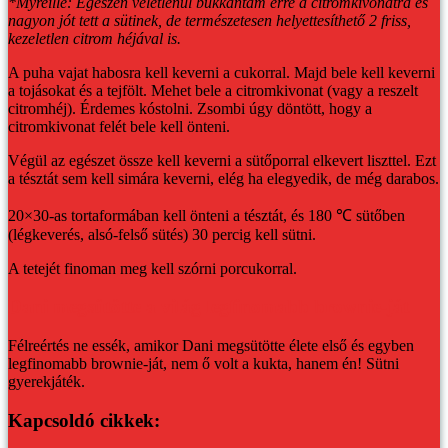
*Myreille: Egészen véletlenül bukkantam erre a citromkivonatra és
nagyon jót tett a sütinek, de természetesen helyettesíthető 2 friss,
kezeletlen citrom héjával is.
A puha vajat habosra kell keverni a cukorral. Majd bele kell keverni
a tojásokat és a tejfölt. Mehet bele a citromkivonat (vagy a reszelt
citromhéj). Érdemes kóstolni. Zsombi úgy döntött, hogy a
citromkivonat felét bele kell önteni.
Végül az egészet össze kell keverni a sütőporral elkevert liszttel. Ezt
a tésztát sem kell simára keverni, elég ha elegyedik, de még darabos.
20×30-as tortaformában kell önteni a tésztát, és 180 ℃ sütőben
(légkeverés, alsó-felső sütés) 30 percig kell sütni.
A tetejét finoman meg kell szórni porcukorral.
Dani megsütötte a világ legfinomabb brownie-ját
Félreértés ne essék, amikor Dani megsütötte élete első és egyben
legfinomabb brownie-ját, nem ő volt a kukta, hanem én! Sütni
gyerekjáték.
Kapcsoldó cikkek: