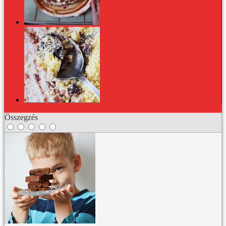
Lányom nélkül soha
Téli crumble-futam: gyömbéres-szilvalekváros
Összegzés