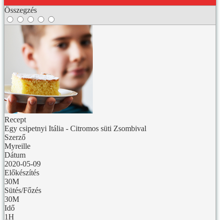
Összegzés
Recept
Egy csipetnyi Itália - Citromos süti Zsombival
Szerző
Myreille
Dátum
2020-05-09
Előkészítés
30M
Sütés/Főzés
30M
Idő
1H