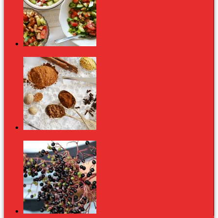
3+1 uborka-paradicsom-hagyma salátával a világ
körül
Így készül a jellegzetes sütőtök fűszer, a Pumpkin
Spice!
Egészséges és finom: almás bodzalekvár