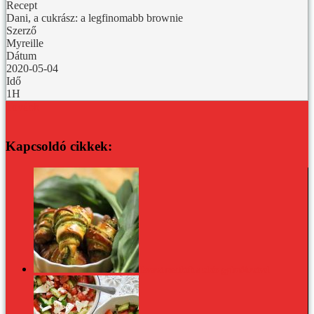
Recept
Dani, a cukrász: a legfinomabb brownie
Szerző
Myreille
Dátum
2020-05-04
Idő
1H
Tovább
Kapcsoldó cikkek:
Tavaszi macikifli a tehén gyümölcseivel