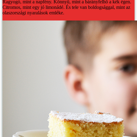
Ragyogó, mint a napfény. Könnyű, mint a bárányfelhő a kék égen.
Citromos, mint egy jó limonádé. És tele van boldogsággal, mint az
olaszországi nyaralások emléke.