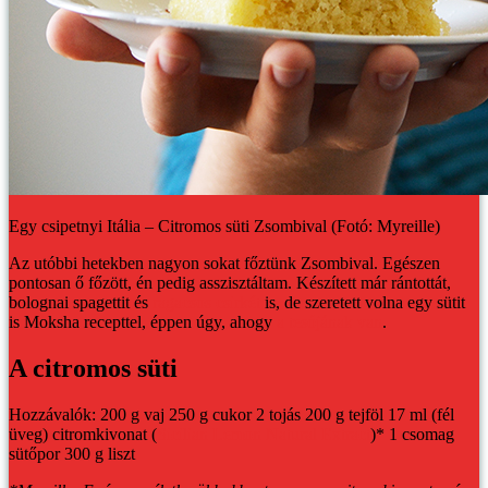
Egy csipetnyi Itália – Citromos süti Zsombival (Fotó: Myreille)
Az utóbbi hetekben nagyon sokat főztünk Zsombival. Egészen
pontosan ő főzött, én pedig asszisztáltam. Készített már rántottát,
bolognai spagettit és
ragacsos csirkét
is, de szeretett volna egy sütit
is Moksha recepttel, éppen úgy, ahogy
a tesójának van
.
A citromos süti
Hozzávalók:
200 g vaj
250 g cukor
2 tojás
200 g tejföl
17 ml (fél
üveg) citromkivonat (
Sicilian Lemon Natural Extract
)*
1 csomag
sütőpor
300 g liszt