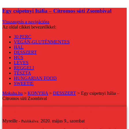
Egy csipetnyi Itália – Citromos süti Zsombival
Visszaugrás a navigációra
Az oldal cikkei bevezetőkkel:
30 PERC
VEGÁN-GLUTÉNMENTES
HAL
DESSZERT
HÚS
LEVES
REGGELI
TÉSZTA
HUNGARIAN FOOD
SWEETIE
Moksha.hu
>
KONYHA
>
DESSZERT
>
Egy csipetnyi Itália –
Citromos süti Zsombival
Egy csipetnyi Itália – Citromos süti Zsombival
Myreille -
2020. május 9., szombat
Publikálva: