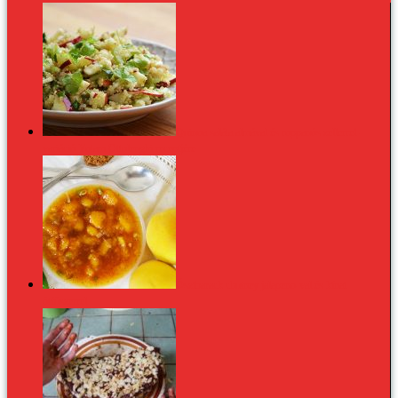
Quinoa saláta almával és roppanós zellerrel -
variáció Yotam Ottolenghi receptjére
Őszibarack chutney jalapeno-val és kínai
ötfűszerrel