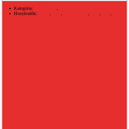
Kategória:
DESSZERT
,
KONYHA
Hozzávalók:
citrom
,
olasz
,
olasz desszert
,
tejföl
,
tojás
,
vaj