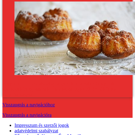
A gyerekeim, mint általában a gyerekek, a habos-bonyolult
süticsodákért rajonganak. Én viszont egyszerű, ám tökéletes
kuglófra vágytam.
Visszaugrás a navigációhoz
Visszaugrás a navigációra
Impresszum és szerzői jogok
adatvédelmi szabályzat