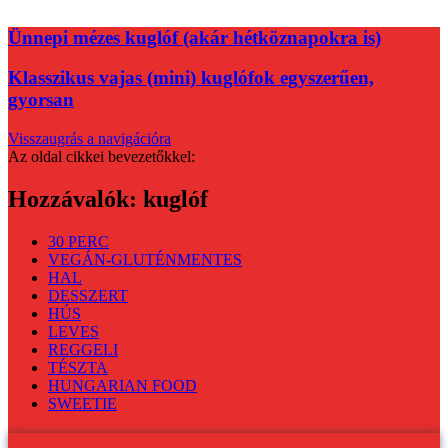
Ünnepi mézes kuglóf (akár hétköznapokra is)
Klasszikus vajas (mini) kuglófok egyszerűen,
gyorsan
Visszaugrás a navigációra
Az oldal cikkei bevezetőkkel:
Hozzávalók:
kuglóf
30 PERC
VEGÁN-GLUTÉNMENTES
HAL
DESSZERT
HÚS
LEVES
REGGELI
TÉSZTA
HUNGARIAN FOOD
SWEETIE
Ünnepi mézes kuglóf (akár