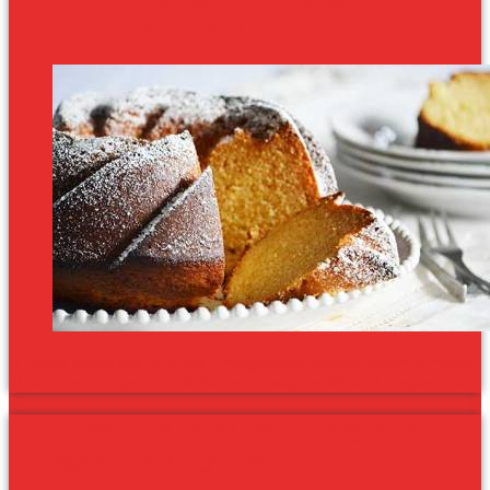
hétköznapokra is)
A mézes kuglófnak nemcsak a megjelenése ünnepi, hanem a mézes
illata és íze is. Egyszerű elkészíteni és nagyon könnyű megszeretni.
Klasszikus vajas (mini) kuglófok
egyszerűen, gyorsan