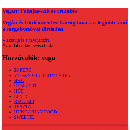
Vegán: Fahéjas-szilvás crumble
Vegán és Gluténmentes: Görög fava – a legjobb, ami
a sárgaborsóval történhet
Visszaugrás a navigációra
Az oldal cikkei bevezetőkkel:
Hozzávalók:
vega
30 PERC
VEGÁN-GLUTÉNMENTES
HAL
DESSZERT
HÚS
LEVES
REGGELI
TÉSZTA
HUNGARIAN FOOD
SWEETIE
Vegán: Fahéjas-szilvás crumble