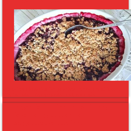
Idén nyáron a klasszikus fahéjas-szilvás crumble-t megújítottam.
Még finomabb, még ropogósabb és teljesen vegán.
Vegán és Gluténmentes: Görög
fava – a legjobb, ami a
sárgaborsóval történhet