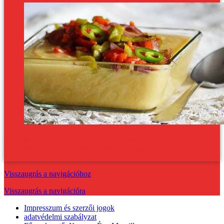
A sárgaborsó főzeléket én mindig is szerettem, de amióta
megkóstoltam a görög favát rájöttem, hogy a jót hogyan lehet
fokozni. A világ legfinomabb étele csak zöldségekből.
Visszaugrás a navigációhoz
Visszaugrás a navigációra
Impresszum és szerzői jogok
adatvédelmi szabályzat