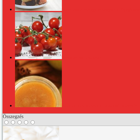
Színes falatok akár egy hadseregnek is: Papagáj torta
Tejszínben sült paradicsom
Az almavajban nincsen vaj: habkönnyű almalekvár
Összegzés