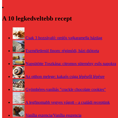
A 10 legkedveltebb recept
Csak 3 hozzávaló: omlós vajkaramella házilag
Eszméletlenül finom: régimódi, házi diótorta
Napsütötte Toszkána: citromos sütemény esős napokra
Az otthon melege: kakaós csiga lépésről lépésre
Gyömbéres-vaníliás "crackle chocolate cookies"
A legfinomabb vegyes vágott – a családi receptünk
Vanília eszencia/Vanília esszencia