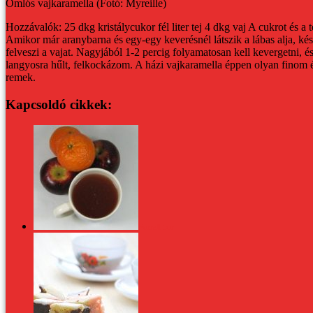
Omlós vajkaramella (Fotó: Myreille)
Hozzávalók:
25 dkg kristálycukor
fél liter tej
4 dkg vaj
A cukrot és a 
Amikor már aranybarna és egy-egy keverésnél látszik a lábas alja, ké
felveszi a vajat. Nagyjából 1-2 percig folyamatosan kell kevergetni, é
langyosra hűlt, felkockázom.
A házi vajkaramella éppen olyan finom és
remek.
Kapcsoldó cikkek:
Forralt bor