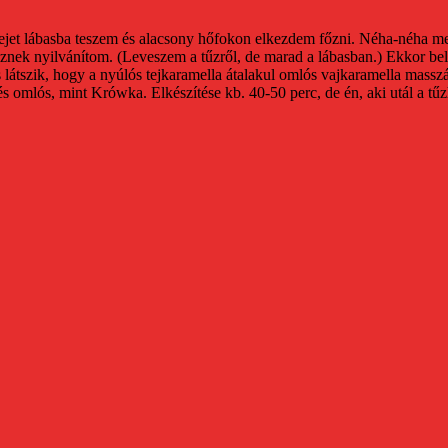
tejet lábasba teszem és alacsony hőfokon elkezdem főzni. Néha-néha m
sznek nyilvánítom. (Leveszem a tűzről, de marad a lábasban.) Ekkor bel
s látszik, hogy a nyúlós tejkaramella átalakul omlós vajkaramella massz
 omlós, mint Krówka. Elkészítése kb. 40-50 perc, de én, aki utál a tűz