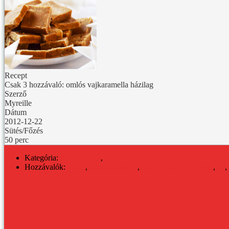
Recept
Csak 3 hozzávaló: omlós vajkaramella házilag
Szerző
Myreille
Dátum
2012-12-22
Sütés/Főzés
50 perc
Kategória:
DESSZERT
,
KONYHA
Hozzávalók:
cukor
,
gasztroajándék
,
sütés nélküli finomság
,
tej
,