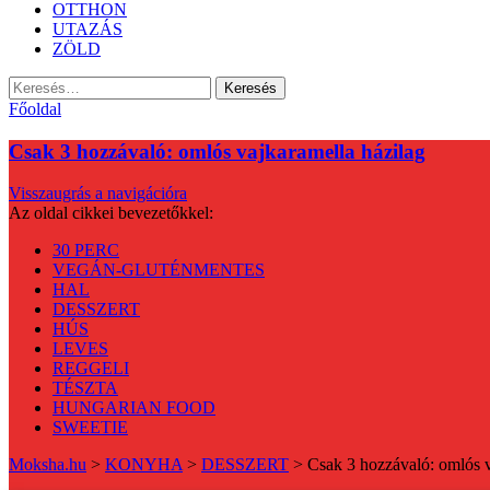
OTTHON
UTAZÁS
ZÖLD
Keresés:
Főoldal
Csak 3 hozzávaló: omlós vajkaramella házilag
Visszaugrás a navigációra
Az oldal cikkei bevezetőkkel:
30 PERC
VEGÁN-GLUTÉNMENTES
HAL
DESSZERT
HÚS
LEVES
REGGELI
TÉSZTA
HUNGARIAN FOOD
SWEETIE
Moksha.hu
>
KONYHA
>
DESSZERT
>
Csak 3 hozzávaló: omlós v