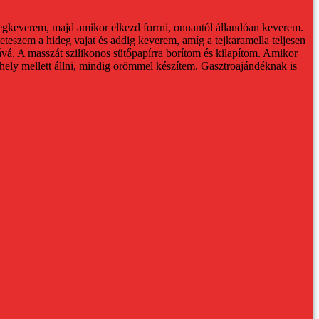
egkeverem, majd amikor elkezd forrni, onnantól állandóan keverem.
eteszem a hideg vajat és addig keverem, amíg a tejkaramella teljesen
ává.
A masszát szilikonos sütőpapírra borítom és kilapítom. Amikor
hely mellett állni, mindig örömmel készítem. Gasztroajándéknak is