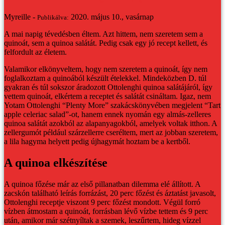
Myreille -
2020. május 10., vasárnap
Publikálva:
A mai napig tévedésben éltem. Azt hittem, nem szeretem sem a
quinoát, sem a quinoa salátát. Pedig csak egy jó recept kellett, és
felfordult az életem.
Valamikor elkönyveltem, hogy nem szeretem a quinoát, így nem
foglalkoztam a quinoából készült ételekkel. Mindeközben D. túl
gyakran és túl sokszor áradozott Ottolenghi quinoa salátájáról, így
vettem quinoát, elkértem a receptet és salátát csináltam. Igaz, nem
Yotam Ottolenghi “Plenty More” szakácskönyvében megjelent “Tart
apple celeriac salad”-ot, hanem ennek nyomán egy almás-zelleres
quinoa salátát azokból az alapanyagokból, amelyek voltak itthon. A
zellergumót például szárzellerre cseréltem, mert az jobban szeretem,
a lila hagyma helyett pedig újhagymát hoztam be a kertből.
A quinoa elkészítése
A quinoa főzése már az első pillanatban dilemma elé állított. A
zacskón található leírás forrázást, 20 perc főzést és áztatást javasolt,
Ottolenghi receptje viszont 9 perc főzést mondott. Végül forró
vízben átmostam a quinoát, forrásban lévő vízbe tettem és 9 perc
után, amikor már szétnyíltak a szemek, leszűrtem, hideg vízzel