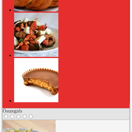
Mellékállásban istencsászárnő: fahéjas koszorú
Panzanella, az egyik legfinomabb nyári kaja
Sós édes: 3 édesség, ami a sótól igazán finom
Összegzés