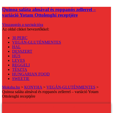
Quinoa saláta almával és roppanós zellerrel –
variáció Yotam Ottolenghi receptjére
Visszaugrás a navigációra
Az oldal cikkei bevezetőkkel:
30 PERC
VEGÁN-GLUTÉNMENTES
HAL
DESSZERT
HÚS
LEVES
REGGELI
TÉSZTA
HUNGARIAN FOOD
SWEETIE
Moksha.hu
>
KONYHA
>
VEGÁN-GLUTÉNMENTES
>
Quinoa saláta almával és roppanós zellerrel – variáció Yotam
Ottolenghi receptjére
Quinoa saláta almával és roppanós zellerrel –
variáció Yotam Ottolenghi receptjére