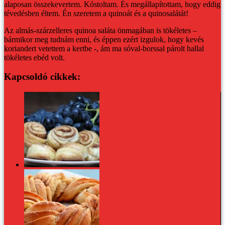
alaposan összekevertem. Kóstoltam. És megállapítottam, hogy eddig
tévedésben éltem. Én szeretem a quinoát és a quinosalátát!
Az almás-szárzelleres quinoa saláta önmagában is tökéletes –
bármikor meg tudnám enni, és éppen ezért izgulok, hogy kevés
koriandert vetettem a kertbe -, ám ma sóval-borssal párolt hallal
tökéletes ebéd volt.
Kapcsoldó cikkek:
Az ősz fűszere: a fahéj