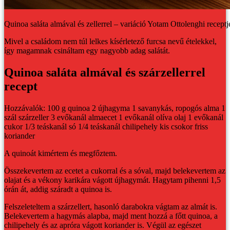
Quinoa saláta almával és zellerrel – variáció Yotam Ottolenghi receptj
Mivel a családom nem túl lelkes kísérletező furcsa nevű ételekkel,
így magamnak csináltam egy nagyobb adag salátát.
Quinoa saláta almával és szárzellerrel
recept
Hozzávalók:
100 g quinoa
2 újhagyma
1 savanykás, ropogós alma
1
szál szárzeller
3 evőkanál almaecet
1 evőkanál olíva olaj
1 evőkanál
cukor
1/3 teáskanál só
1/4 teáskanál chilipehely
kis csokor friss
koriander
A quinoát kimértem és megfőztem.
Összekevertem az ecetet a cukorral és a sóval, majd belekevertem az
olajat és a vékony karikára vágott újhagymát. Hagytam pihenni 1,5
órán át, addig száradt a quinoa is.
Felszeleteltem a szárzellert, hasonló darabokra vágtam az almát is.
Belekevertem a hagymás alapba, majd ment hozzá a főtt quinoa, a
chilipehely és az apróra vágott koriander is. Végül az egészet