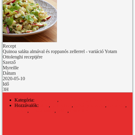
Recept
Quinoa saláta almával és roppanós zellerrel - variáció Yotam
Ottolenghi receptjére
Szerző
Myreille
Dátum
2020-05-10
Idő
3H
Kategória:
KONYHA
,
VEGÁN-GLUTÉNMENTES
Hozzávalók:
alma
,
chilipehely
,
halványító zeller
,
koriander
,
quinoa
,
quinoa saláta
,
saláta
,
szárzeller