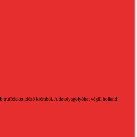
 trüffeleket idéző krémből.
A datolyagolyókat végül holland