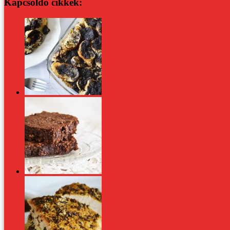
Kapcsoldó cikkek:
Mákos guba - legyen nekem karácsony
Brownie zabpehellyel és 60%-os étcsokoládéval