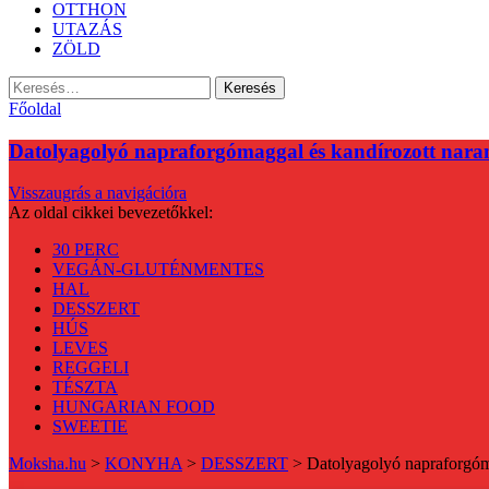
OTTHON
UTAZÁS
ZÖLD
Keresés:
Főoldal
Datolyagolyó napraforgómaggal és kandírozott naran
Visszaugrás a navigációra
Az oldal cikkei bevezetőkkel:
30 PERC
VEGÁN-GLUTÉNMENTES
HAL
DESSZERT
HÚS
LEVES
REGGELI
TÉSZTA
HUNGARIAN FOOD
SWEETIE
Moksha.hu
>
KONYHA
>
DESSZERT
>
Datolyagolyó napraforgóma