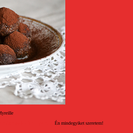
yreille
n még másik két receptem is.
Én mindegyiket szeretem!