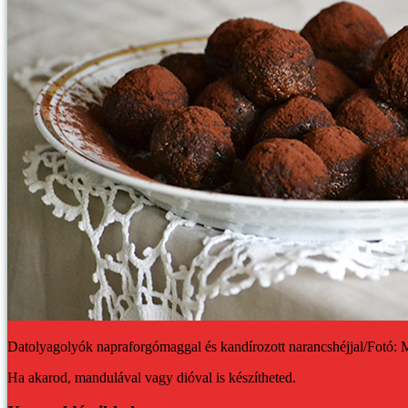
Datolyagolyók napraforgómaggal és kandírozott narancshéjjal/Fotó: M
Ha akarod, mandulával vagy dióval is készítheted.
Datolyagolyóra va