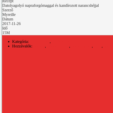
Recept
Datolyagolyó napraforgómaggal és kandírozott narancshéjjal
Szerző
Myreille
Dátum
2017-11-26
Idő
15M
Kategória:
DESSZERT
,
KONYHA
Hozzávalók:
datolya
,
datolya trüffel
,
datolyagolyó
,
fahéj
,
gaszt