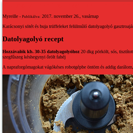
Datolyagolyó napraforgómaggal és kandírozott naran
Myreille -
2017. november 26., vasárnap
Publikálva:
Karácsonyi sötét és buja trüffeleket felülmúló datolyagolyó gasztroaj
Datolyagolyó recept
Hozzávalók kb. 30-35 datolyagolyóhoz
20 dkg pörkölt, sós, tisztít
szegfűszeg
késhegynyi őrölt fahéj
A napraforgómagokat vágókéses robotgépbe öntöm és addig darálom, 