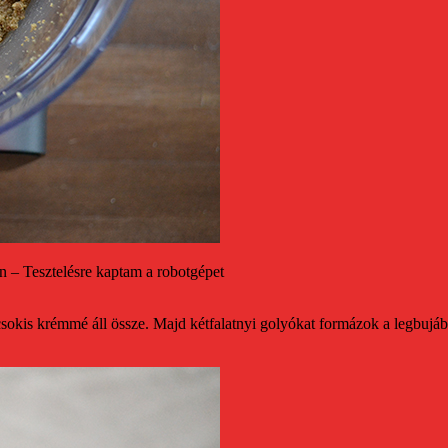
 – Tesztelésre kaptam a robotgépet
sokis krémmé áll össze. Majd kétfalatnyi golyókat formázok a legbujább