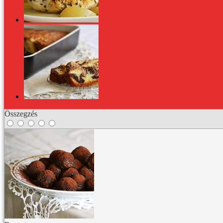
Fűszeres, sült pulykamell: melegen ebédre, hidegen tí
Vaníliás-kakaós, márványos süti. Egyszerűen ellenáll
Összegzés