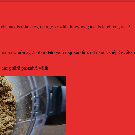
cshéjjal
ándéknak is tökéletes, de úgy készülj, hogy magadat is lepd meg vele!
ott napraforgómag
25 dkg datolya
5 dkg kandírozott narancshéj
2 evőkan
amíg sűrű pasztává válik.