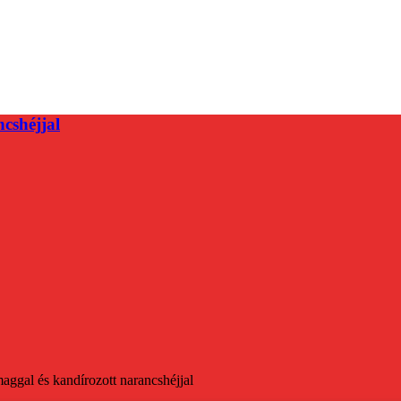
cshéjjal
ggal és kandírozott narancshéjjal