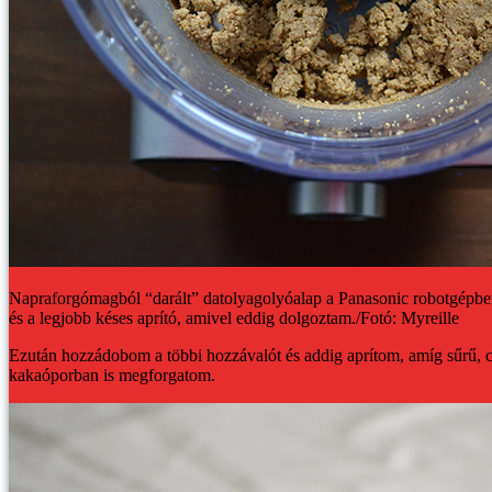
Napraforgómagból “darált” datolyagolyóalap a Panasonic robotgépben
és a legjobb késes aprító, amivel eddig dolgoztam./Fotó: Myreille
Ezután hozzádobom a többi hozzávalót és addig aprítom, amíg sűrű, c
kakaóporban is megforgatom.