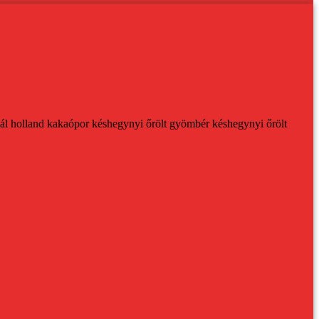
ál holland kakaópor
késhegynyi őrölt gyömbér
késhegynyi őrölt