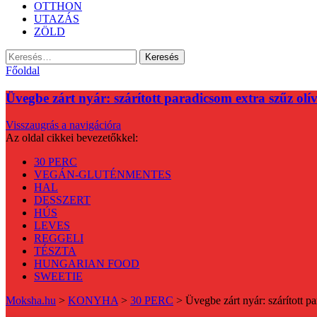
OTTHON
UTAZÁS
ZÖLD
Keresés:
Főoldal
Üvegbe zárt nyár: szárított paradicsom extra szűz olí
Visszaugrás a navigációra
Az oldal cikkei bevezetőkkel:
30 PERC
VEGÁN-GLUTÉNMENTES
HAL
DESSZERT
HÚS
LEVES
REGGELI
TÉSZTA
HUNGARIAN FOOD
SWEETIE
Moksha.hu
>
KONYHA
>
30 PERC
>
Üvegbe zárt nyár: szárított p