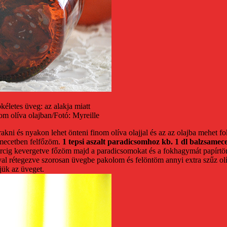
ökéletes üveg: az alakja miatt
csom olíva olajban/Fotó: Myreille
akni és nyakon lehet önteni finom olíva olajjal és az az olajba mehet 
amecetben felfőzöm.
1 tepsi aszalt paradicsomhoz kb. 1 dl balzsamec
 percig kevergetve főzöm majd a paradicsomokat és a fokhagymát papírtö
al rétegezve szorosan üvegbe pakolom és felöntöm annyi extra szűz olív
djük az üveget.