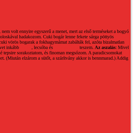
, nem volt ennyire egyszerű a menet, mert az első terméseket a bogyó
rpoloskával hadakozom. Cuki bogár lenne fekete sárga pöttyös
 cuki vörös bogarak a fokhagymámat zabálták fel, azóta bizalmatlan
ívet inkább
pitébe
, lecsóba és
panzanellába
teszem.
Az aszalás
:
Mivel
felé tepsire sorakoztatom, és finoman megsózom.
A paradicsomokat
et. (Miután elzárom a sütőt, a szárítvány akkor is bennmarad.)
Addig