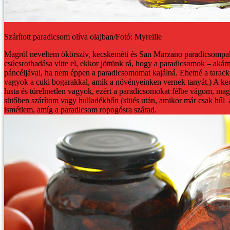
Szárított paradicsom olíva olajban/Fotó: Myreille
Magról neveltem ökörszív, kecskeméti és San Marzano paradicsompalá
csúcsrothadása vitte el, ekkor jöttünk rá, hogy a paradicsomok – aká
páncéljával, ha nem éppen a paradicsomomat kajálná. Ehetné a taracko
vagyok a cuki bogarakkal, amik a növényeinken vernek tanyát.)
A kec
lusta és türelmetlen vagyok, ezért a paradicsomokat félbe vágom, mag
sütőben szárítom vagy hulladékhőn (sütés után, amikor már csak hűl a 
ismétlem, amíg a paradicsom ropogósra szárad.