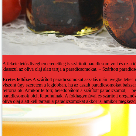
A fekete tetős üvegben eredetileg is szárított paradicsom volt és ez a t
klasszul az olíva olaj alatt tartja a paradicsomokat. – Szárított paradi
Ecetes felfőzés
A szárított paradicsomokat aszalás után üvegbe lehet r
viszont úgy szeretem a legjobban, ha az aszalt paradicsomokat balzs
felforralok. Amikor felforr, beledobálom a szárított paradicsomot, 1
paradicsomok picit felpuhulnak. A fokhagymával és szárított oreganóv
olíva olaj alatt kell tartani a paradicsomokat akkor is, amikor megkez