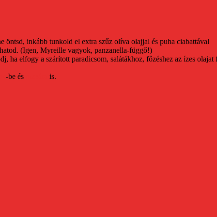
e öntsd, inkább tunkold el extra szűz olíva olajjal és puha ciabattával
lhatod. (Igen, Myreille vagyok, panzanella-függő!)
ha elfogy a szárított paradicsom, salátákhoz, főzéshez az ízes olajat 
he
-be és
pizzára
is.