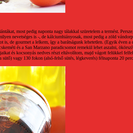
ntákat, most pedig naponta nagy tálakkal szüretelem a termést.
Persze
rmilyen nevetséges is -, de kálciumhiányosak, most pedig a zöld vándo
t is, de gourmet a lelkem, így a barátságunk lehetetlen. (Egyik éven a
skeméti és a San Marzano paradicsomot remekül lehet aszalni, ökörsz
jaikat és kocsonyás nedves részt eltávolítom, majd vágott felükkel fel
sütő) vagy 130 fokon (alsó-felső sütés, légkeverés) félnaponta 20 perc