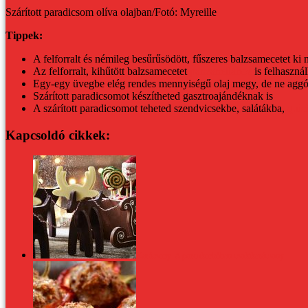
Szárított paradicsom olíva olajban/Fotó: Myreille
Tippek:
A felforralt és némileg besűrűsödött, fűszeres balzsamecetet ki n
Az felforralt, kihűtött balzsamecetet
panzanellához
is felhaszná
Egy-egy üvegbe elég rendes mennyiségű olaj megy, de ne aggódj, 
Szárított paradicsomot készítheted gasztroajándéknak is
A szárított paradicsomot teheted szendvicsekbe, salátákba,
quic
Kapcsoldó cikkek:
Karácsony: A porcukorhóban csokikarácsony