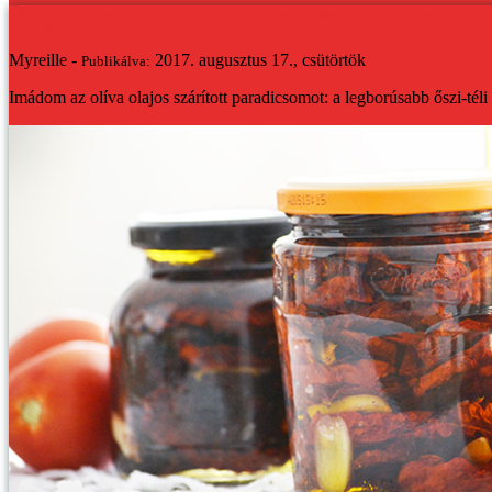
Üvegbe zárt nyár: szárított paradicsom extra szűz olí
Myreille -
2017. augusztus 17., csütörtök
Publikálva:
Imádom az olíva olajos szárított paradicsomot: a legborúsabb őszi-téli