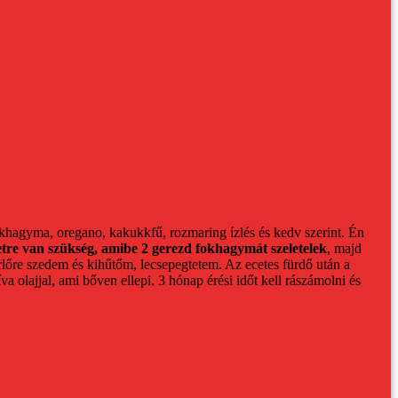
fokhagyma, oregano, kakukkfű, rozmaring ízlés és kedv szerint.
Én
etre van szükség, amibe 2 gerezd fokhagymát szeletelek
, majd
rlőre szedem és kihűtőm, lecsepegtetem.
Az ecetes fürdő után a
a olajjal, ami bőven ellepi.
3 hónap érési időt kell rászámolni és