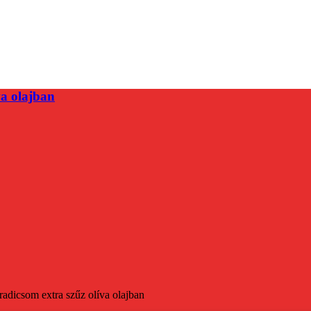
va olajban
aradicsom extra szűz olíva olajban