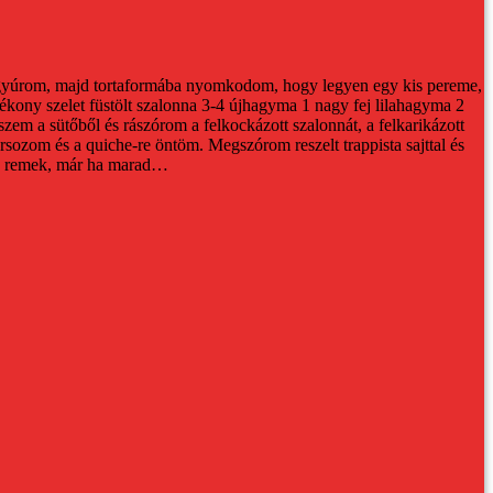
gyúrom, majd tortaformába nyomkodom, hogy legyen egy kis pereme,
ékony szelet füstölt szalonna
3-4 újhagyma
1 nagy fej lilahagyma
2
szem a sütőből és rászórom a felkockázott szalonnát, a felkarikázott
orsozom és a quiche-re öntöm. Megszórom reszelt trappista sajttal és
is remek, már ha marad…