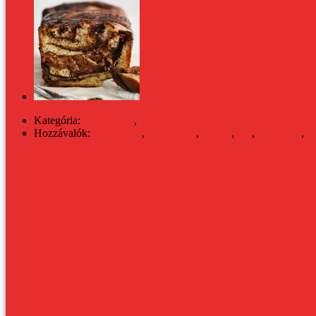
Babka: a legfinomabb csokis kalács
Kategória:
KONYHA
,
TÉSZTA
Hozzávalók:
camembert
,
lilahagyma
,
quiche
,
sajt
,
újhagyma
,
va