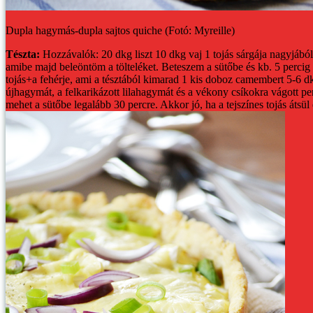
Dupla hagymás-dupla sajtos quiche (Fotó: Myreille)
Tészta:
Hozzávalók:
20 dkg liszt
10 dkg vaj
1 tojás sárgája
nagyjából 
amibe majd beleöntöm a tölteléket. Beteszem a sütőbe és kb. 5 percig
tojás+a fehérje, ami a tésztából kimarad
1 kis doboz camembert
5-6 dk
újhagymát, a felkarikázott lilahagymát és a vékony csíkokra vágott pen
mehet a sütőbe legalább 30 percre. Akkor jó, ha a tejszínes tojás átsü