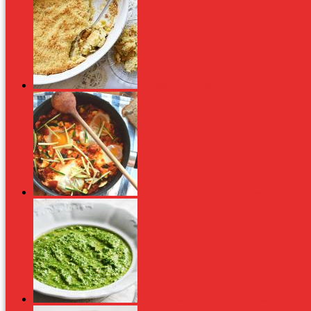
Fordított rebarbara pite: rebarbara crumble
Cukkinis shakshouka, azaz paradicsomban sült tojás
Vegán és Gluténmentes: Krémes spenót