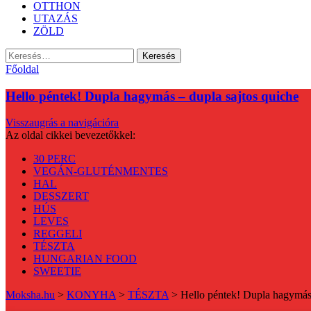
OTTHON
UTAZÁS
ZÖLD
Keresés:
Főoldal
Hello péntek! Dupla hagymás – dupla sajtos quiche
Visszaugrás a navigációra
Az oldal cikkei bevezetőkkel:
30 PERC
VEGÁN-GLUTÉNMENTES
HAL
DESSZERT
HÚS
LEVES
REGGELI
TÉSZTA
HUNGARIAN FOOD
SWEETIE
Moksha.hu
>
KONYHA
>
TÉSZTA
>
Hello péntek! Dupla hagymás 