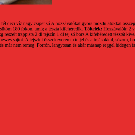
fél deci víz
nagy csipet só
A hozzávalókat gyors mozdulatokkal össze
 sütöm 180 fokon, amíg a tészta kifehéredik.
Töltelék:
Hozzávalók:
2 v
g reszelt trappista
2 dl tejszín
1 dl tej
só
bors
A kifehéredett tésztát kive
észes sajtot. A tejszínt összekeverem a tejjel és a tojásokkal, sózom, b
l és már nem remeg.
Forrón, langyosan és akár másnap reggel hidegen 