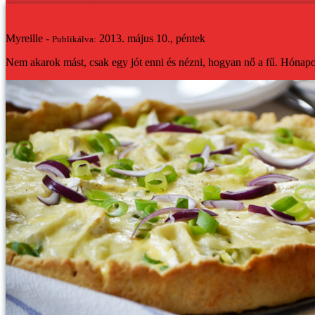
Hello péntek! Dupla hagymás – dupla sajtos quiche
Myreille -
2013. május 10., péntek
Publikálva:
Nem akarok mást, csak egy jót enni és nézni, hogyan nő a fű. Hónapok