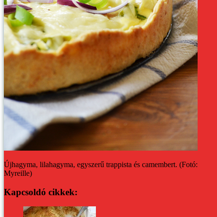
Újhagyma, lilahagyma, egyszerű trappista és camembert. (Fotó:
Myreille)
Kapcsoldó cikkek: