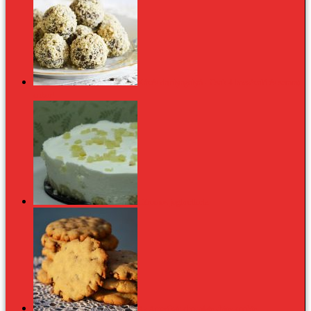
Kávés datolyagolyó - Csak 4 hozzávaló és semmi
cukor!
Citromos joghurttorta
Az Amerikai: chocolate chips cookie