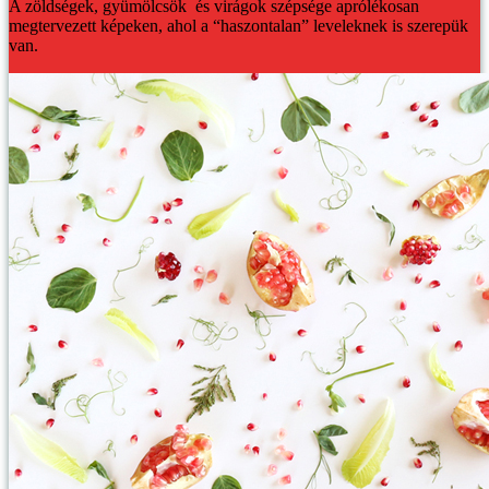
A zöldségek, gyümölcsök és virágok szépsége aprólékosan
megtervezett képeken, ahol a “haszontalan” leveleknek is szerepük
van.