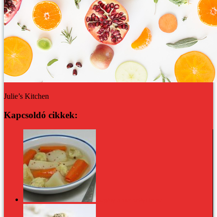
Julie’s Kitchen
Kapcsoldó cikkek:
Szegény ember királyi levese