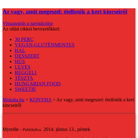
Az vagy, amit megeszel: ételfotók a kert kincseiről
Visszaugrás a navigációra
Az oldal cikkei bevezetőkkel:
30 PERC
VEGÁN-GLUTÉNMENTES
HAL
DESSZERT
HÚS
LEVES
REGGELI
TÉSZTA
HUNGARIAN FOOD
SWEETIE
Moksha.hu
>
KONYHA
>
Az vagy, amit megeszel: ételfotók a kert
kincseiről
Az vagy, amit megeszel: ételfotók a kert kincseiről
Myreille -
2014. június 13., péntek
Publikálva: