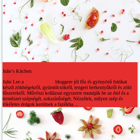
Julie’s Kitchen
Julie Lee a
Julie’s Kitchen
bloggere jól főz és gyönyörű fotókat
készít zöldségekről, gyümölcsökről, tengeri herkentyűkről és zöld
fűszerekről. Művészi kollázsai egyszerre mutatják be az étel és a
természet szépségét, sokszínűségét. Nézzétek, milyen szép és
tökéletes dolgok kerülnek a fazékba…