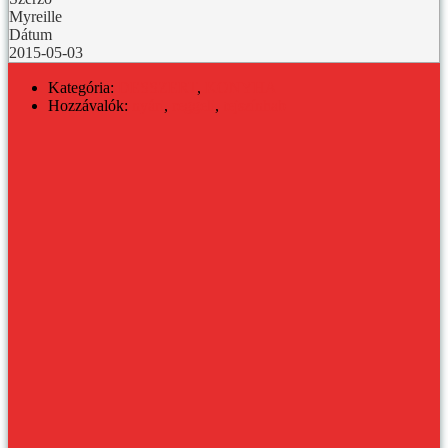
Myreille
Dátum
2015-05-03
Kategória:
DESSZERT
,
KONYHA
Hozzávalók:
nyári
,
reggeli
,
tejszínhab