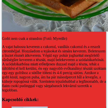
Gofri nem csak a strandon (Fotó: Myreille)
A vajat habosra keverem a cukorral, vaníliás cukorral és a reszelt
citromhéjjal. Hozzáadom a tojásokat és simára keverem. Beleteszem
a lisztet éismét átkeverem. Végül egy pohár joghurttal megfelelő
sűrűségűre keverem a tésztát, majd belekeverem a szódabikarbónát.
A szódabikarbóna miatt erőteljesen duzzad majd a tészta, tehát a
túltöltést el kell kerülni, én egy nagyobb evőkanálnyi tésztát szoktam
egy-egy gofrihoz a sütőbe tölteni és 4-6 percig sütöm.
Amikor a
gofri kisül, nagyon puha, ám ha pár másodpercet hűl a levegőn, a
külseje ropogóssá válik.
Szerintem tejszínhabbal a legfinomabb, de a
fiaim csoki pudinggal vagy sárgabarack lekvárral szeretik a
legjobban.
Kapcsoldó cikkek: