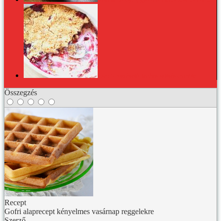
Valamit könnyen, gyorsan: mézes-zelleres csirke
Csak 5 hozzávaló: fahéjas-szilvás crumble
Összegzés
Recept
Gofri alaprecept kényelmes vasárnap reggelekre
Szerző