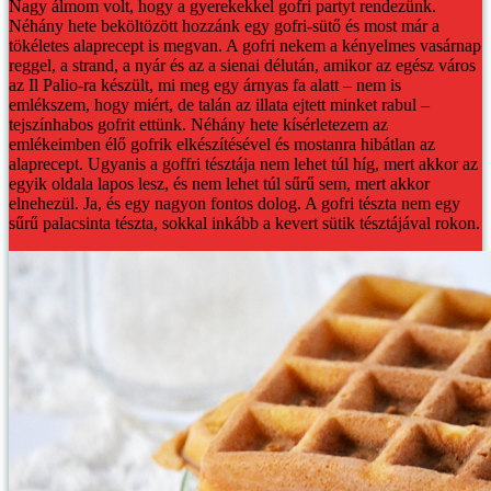
Nagy álmom volt, hogy a gyerekekkel gofri partyt rendezünk.
Néhány hete beköltözött hozzánk egy gofri-sütő és most már a
tökéletes alaprecept is megvan.
A gofri nekem a kényelmes vasárnap
reggel, a strand, a nyár és az a sienai délután, amikor az egész város
az Il Palio-ra készült, mi meg egy árnyas fa alatt – nem is
emlékszem, hogy miért, de talán az illata ejtett minket rabul –
tejszínhabos gofrit ettünk.
Néhány hete kísérletezem az
emlékeimben élő gofrik elkészítésével és mostanra hibátlan az
alaprecept. Ugyanis a goffri tésztája nem lehet túl híg, mert akkor az
egyik oldala lapos lesz, és nem lehet túl sűrű sem, mert akkor
elnehezül.
Ja, és egy nagyon fontos dolog. A gofri tészta nem egy
sűrű palacsinta tészta, sokkal inkább a kevert sütik tésztájával rokon.