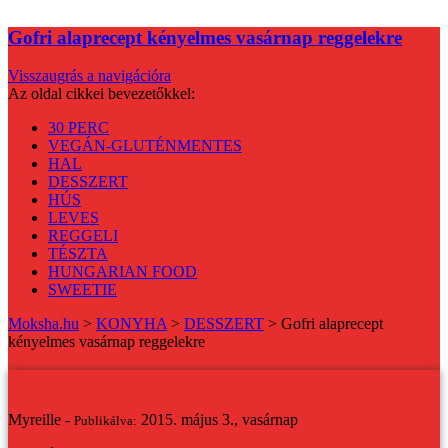
Gofri alaprecept kényelmes vasárnap reggelekre
Visszaugrás a navigációra
Az oldal cikkei bevezetőkkel:
30 PERC
VEGÁN-GLUTÉNMENTES
HAL
DESSZERT
HÚS
LEVES
REGGELI
TÉSZTA
HUNGARIAN FOOD
SWEETIE
Moksha.hu
>
KONYHA
>
DESSZERT
>
Gofri alaprecept
kényelmes vasárnap reggelekre
Gofri alaprecept kényelmes vasárnap reggelekre
Myreille -
2015. május 3., vasárnap
Publikálva: