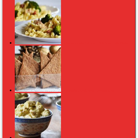
Carbonara másként: makrélás-brokkolis tészta
15 zseniális, karácsonyi teasütemény