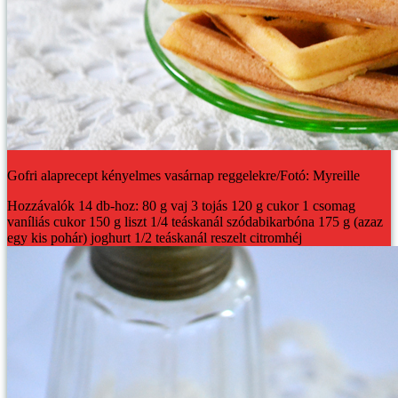
Gofri alaprecept kényelmes vasárnap reggelekre/Fotó: Myreille
Hozzávalók 14 db-hoz:
80 g vaj
3 tojás
120 g cukor
1 csomag
vaníliás cukor
150 g liszt
1/4 teáskanál szódabikarbóna
175 g (azaz
egy kis pohár) joghurt
1/2 teáskanál reszelt citromhéj