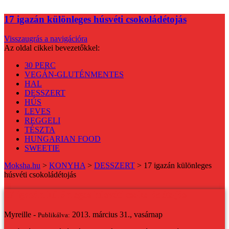
17 igazán különleges húsvéti csokoládétojás
Visszaugrás a navigációra
Az oldal cikkei bevezetőkkel:
30 PERC
VEGÁN-GLUTÉNMENTES
HAL
DESSZERT
HÚS
LEVES
REGGELI
TÉSZTA
HUNGARIAN FOOD
SWEETIE
Moksha.hu
>
KONYHA
>
DESSZERT
>
17 igazán különleges
húsvéti csokoládétojás
17 igazán különleges húsvéti csokoládétojás
Myreille -
2013. március 31., vasárnap
Publikálva: