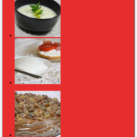
Egy leves, három zeller
Labna: a világ legfinomabb friss sajtja görög
joghurtból
Csokoládétorta rumos mazsolával