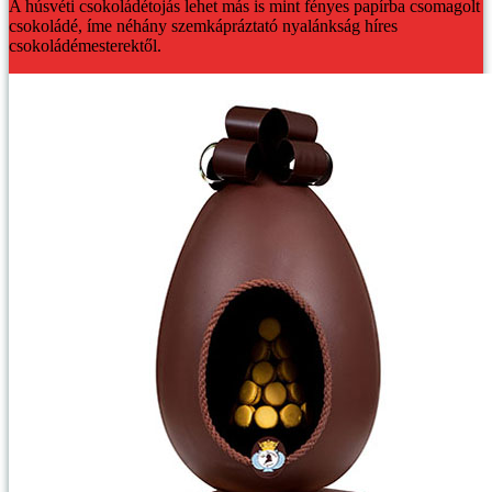
A húsvéti csokoládétojás lehet más is mint fényes papírba csomagolt
csokoládé, íme néhány szemkápráztató nyalánkság híres
csokoládémesterektől.