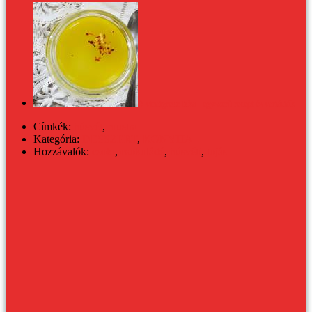
A vinaigrette titka - egyszerű recept és variációk
Címkék:
húsvét
,
mustra
Kategória:
DESSZERT
,
KONYHA
Hozzávalók:
csoki
,
csokoládé
,
húsvéti
,
tojás