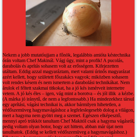
Nekem a jobb mutatóujjam a főnök, legalábbis amióta késtechnika
órán voltam Chef Makinál. Vágj úgy, mint a profik!
A pucolás,
darabolás és aprítás sohasem volt az erősségem. Kifejezetten
utáltam. Eddig azzal magyaráztam, mert valami úrinős magyarázat
azért kellett, hogy született főszakács vagyok; miközben sohasem
volt rendes késem és nem ismertem a darabolási technikákat.
Nem
árulok el féltett szakmai titkokat, ha a jó kés ismérveit internetre
vetem. A jó kés éles – igen, vág mint a borotva – és jól illik a kézbe.
(A márka jó iránytű, de nem a legfontosabb.) Ha mindezekhez társul
egy aprítási, vágási technikai is, akkor bármilyen hihetetlen, a
védőszemüveg hagymavágáshoz a legfeleslegesebb dolog a világon,
mert a hagyma nem gyötri meg a szemet.
Egészen elképesztő,
mennyi apró trükköt tanultam Chef Makitól csak a hagyma vágásról,
pedig voltam olyan botor, hogy azt hittem, abban már újat nem
tanulhatok. (Eddig se kellett védőszemüveg a hagymavágáshoz.)