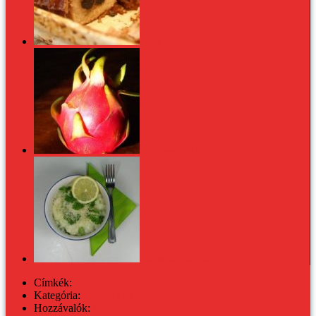
Aszalt szilvás karaj
Sárkánygyümölcs
Dacolok az esős ősszel!
Címkék:
kés
Kategória:
KONYHA
Hozzávalók:
hagyma