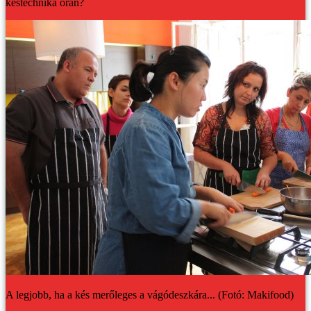
késtechnika órán?
A legjobb, ha a kés merőleges a vágódeszkára... (Fotó: Makifood)