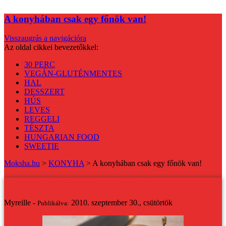
A konyhában csak egy főnök van!
Visszaugrás a navigációra
Az oldal cikkei bevezetőkkel:
30 PERC
VEGÁN-GLUTÉNMENTES
HAL
DESSZERT
HÚS
LEVES
REGGELI
TÉSZTA
HUNGARIAN FOOD
SWEETIE
Moksha.hu
>
KONYHA
>
A konyhában csak egy főnök van!
A konyhában csak egy főnök van!
Myreille -
2010. szeptember 30., csütörtök
Publikálva: