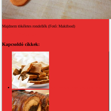
Majdnem tökéletes rondellék (Fotó: Makifood)
Makifood főzőiskola>>
Kapcsoldó cikkek:
Csak 3 hozzávaló: omlós vajkaramella házilag