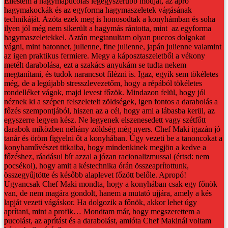
Ellestem a hagymapucolás legegyszerűbb módját, az apró
hagymakockák és az egyforma hagymaszeletek vágásának
technikáját. Azóta ezek meg is honosodtak a konyhámban és soha
ilyen jól még nem sikerült a hagymás rántotta, mint az egyforma
hagymaszeletekkel.
Aztán megtanultam olyan puccos dolgokat
vágni, mint batonnet, julienne, fine julienne, japán julienne valamint
az igen praktikus fermiere. Megy a káposztaszeletből a vékony
metélt darabolása, ezt a szakács anyukám se tudta nekem
megtanítani, és tudok narancsot filézni is. Igaz, egyik sem tökéletes
még, de a legújabb stresszlevezetőm, hogy a répából tökéletes
rondelléket vágok, majd levest főzök.
Mindazon felül, hogy jól
néznek ki a szépen felszeletelt zöldségek, igen fontos a darabolás a
főzés szempontjából, hiszen az a cél, hogy ami a lábasba kerül, az
egyszerre legyen kész. Ne legyenek elszenesedett vagy szétfőtt
darabok miközben néhány zöldség még nyers.
Chef Maki igazán jó
tanár és öröm figyelni őt a konyhában. Úgy vezeti be a tanoncokat a
konyhaművészet titkaiba, hogy mindenkinek megjön a kedve a
főzéshez, ráadásul bír azzal a józan racionalizmussal (értsd: nem
pocsékol), hogy amit a késtechnika órán összeaprítottunk,
összegyűjtötte és később alaplevet főzött belőle.
Apropó!
Ugyancsak Chef Maki mondta, hogy a konyhában csak egy főnök
van, de nem magára gondolt, hanem a mutató ujjára, amely a kés
lapját vezeti vágáskor. Ha dolgozik a főnök, akkor lehet úgy
aprítani, mint a profik…
Mondtam már, hogy megszerettem a
pucolást, az aprítást és a darabolást, amióta Chef Makinál voltam