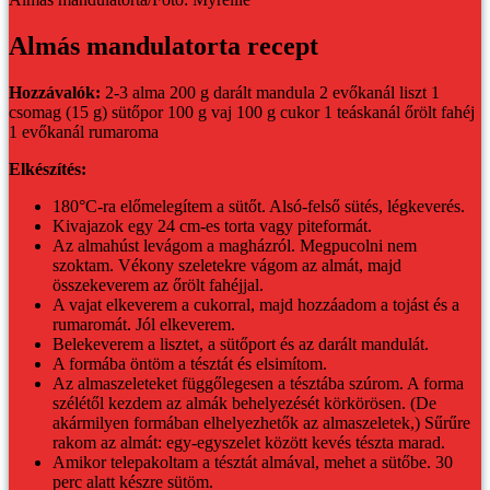
Almás mandulatorta recept
Hozzávalók:
2-3 alma
200 g darált mandula
2 evőkanál liszt
1
csomag (15 g) sütőpor
100 g vaj
100 g cukor
1 teáskanál őrölt fahéj
1 evőkanál rumaroma
Elkészítés:
180°C-ra előmelegítem a sütőt. Alsó-felső sütés, légkeverés.
Kivajazok egy 24 cm-es torta vagy piteformát.
Az almahúst levágom a magházról. Megpucolni nem
szoktam. Vékony szeletekre vágom az almát, majd
összekeverem az őrölt fahéjjal.
A vajat elkeverem a cukorral, majd hozzáadom a tojást és a
rumaromát. Jól elkeverem.
Belekeverem a lisztet, a sütőport és az darált mandulát.
A formába öntöm a tésztát és elsimítom.
Az almaszeleteket függőlegesen a tésztába szúrom. A forma
szélétől kezdem az almák behelyezését körkörösen. (De
akármilyen formában elhelyezhetők az almaszeletek,) Sűrűre
rakom az almát: egy-egyszelet között kevés tészta marad.
Amikor telepakoltam a tésztát almával, mehet a sütőbe. 30
perc alatt készre sütöm.