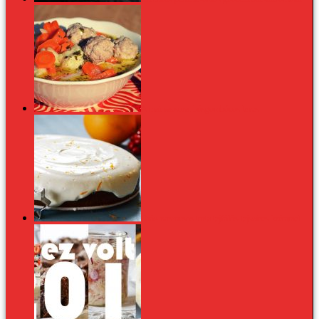
A mai vacsora: húsgombócos leves
Diós-narancsos torta tejfölös-tejszínes krémmel