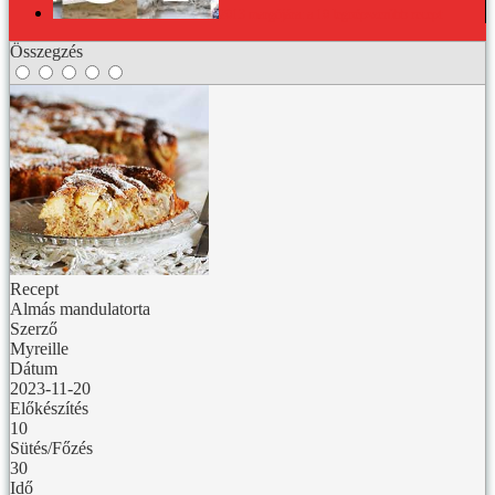
2013 margójára: a 10 legnépszerűbb recept
Összegzés
Recept
Almás mandulatorta
Szerző
Myreille
Dátum
2023-11-20
Előkészítés
10
Sütés/Főzés
30
Idő