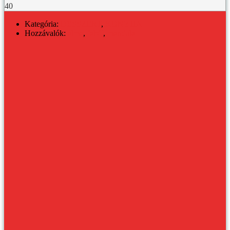
40
Kategória:
DESSZERT
,
KONYHA
Hozzávalók:
alma
,
fahéj
,
mandula