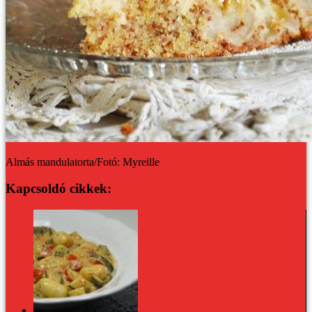
Almás mandulatorta/Fotó: Myreille
Kapcsoldó cikkek:
Cukkinis-paradicsomos gnocchi bazsalikommal