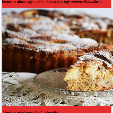
benne az alma, ugyanakkor könnyű és egyszerűen elkészíthető.
Almás mandulatorta/Fotó: Myreille