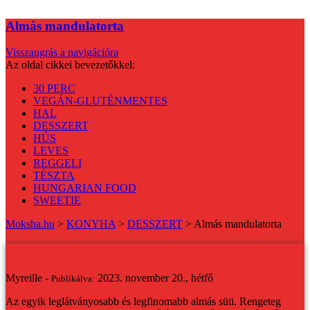
Almás mandulatorta
Visszaugrás a navigációra
Az oldal cikkei bevezetőkkel:
30 PERC
VEGÁN-GLUTÉNMENTES
HAL
DESSZERT
HÚS
LEVES
REGGELI
TÉSZTA
HUNGARIAN FOOD
SWEETIE
Moksha.hu
>
KONYHA
>
DESSZERT
>
Almás mandulatorta
Almás mandulatorta
Myreille -
2023. november 20., hétfő
Publikálva:
Az egyik leglátványosabb és legfinomabb almás süti. Rengeteg