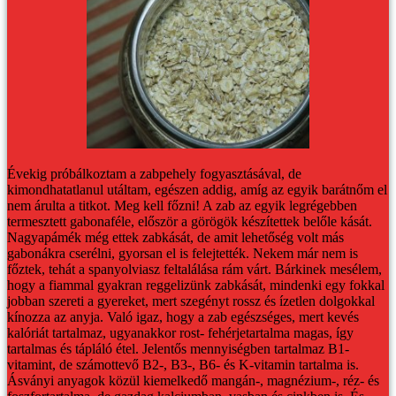
Évekig próbálkoztam a zabpehely fogyasztásával, de
kimondhatatlanul utáltam, egészen addig, amíg az egyik barátnőm el
nem árulta a titkot. Meg kell főzni!
A zab az egyik legrégebben
termesztett gabonaféle, először a görögök készítettek belőle kását.
Nagyapámék még ettek zabkását, de amit lehetőség volt más
gabonákra cserélni, gyorsan el is felejtették. Nekem már nem is
főztek, tehát a spanyolviasz feltalálása rám várt.
Bárkinek mesélem,
hogy a fiammal gyakran reggelizünk zabkását, mindenki egy fokkal
jobban szereti a gyereket, mert szegényt rossz és ízetlen dolgokkal
kínozza az anyja. Való igaz, hogy a zab egészséges, mert kevés
kalóriát tartalmaz, ugyanakkor rost- fehérjetartalma magas, így
tartalmas és tápláló étel. Jelentős mennyiségben tartalmaz B1-
vitamint, de számottevő B2-, B3-, B6- és K-vitamin tartalma is.
Ásványi anyagok közül kiemelkedő mangán-, magnézium-, réz- és