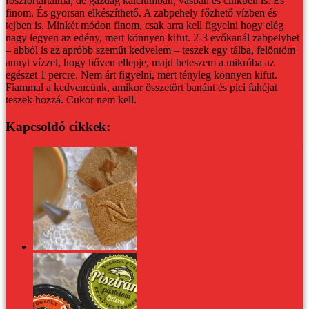
foszfortartalma, de gazdag kalciumban, vasban és cinkben is. És
finom. És gyorsan elkészíthető.
A zabpehely főzhető vízben és
tejben is. Minkét módon finom, csak arra kell figyelni hogy elég
nagy legyen az edény, mert könnyen kifut. 2-3 evőkanál zabpelyhet
– abból is az apróbb szeműt kedvelem – teszek egy tálba, felöntöm
annyi vízzel, hogy bőven ellepje, majd beteszem a mikróba az
egészet 1 percre. Nem árt figyelni, mert tényleg könnyen kifut.
Fiammal a kedvencünk, amikor összetört banánt és pici fahéjat
teszek hozzá. Cukor nem kell.
Kapcsoldó cikkek:
Különleges karácsonyi édességek a kávé mellé