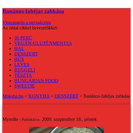
Banános-fahéjas zabkása
Visszaugrás a navigációra
Az oldal cikkei bevezetőkkel:
30 PERC
VEGÁN-GLUTÉNMENTES
HAL
DESSZERT
HÚS
LEVES
REGGELI
TÉSZTA
HUNGARIAN FOOD
SWEETIE
Moksha.hu
>
KONYHA
>
DESSZERT
>
Banános-fahéjas zabkása
Banános-fahéjas zabkása
Myreille -
2009. szeptember 18., péntek
Publikálva: