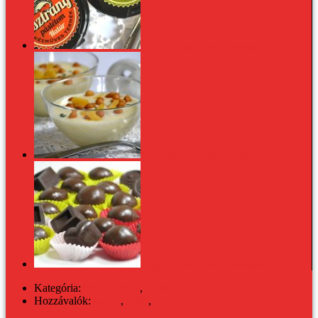
Fejedelmi reggeli: füstölt pisztráng pástétom
Kakukkfüves fokhagymakrémleves
10 gyorsan elkészíthető gasztroajándék
Kategória:
DESSZERT
,
KONYHA
Hozzávalók:
banán
,
fahéj
,
zab