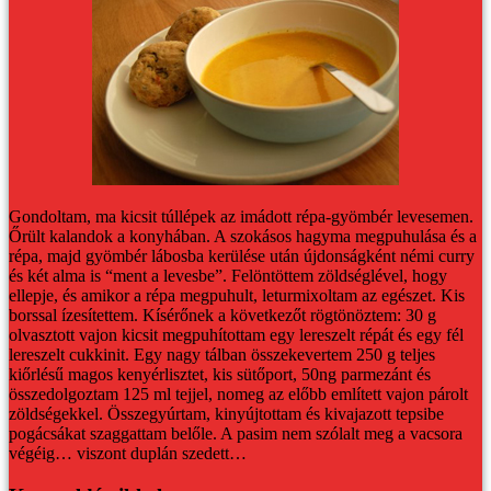
Gondoltam, ma kicsit túllépek az imádott répa-gyömbér levesemen.
Őrült kalandok a konyhában.
A szokásos hagyma megpuhulása és a
répa, majd gyömbér lábosba kerülése után újdonságként némi curry
és két alma is “ment a levesbe”. Felöntöttem zöldséglével, hogy
ellepje, és amikor a répa megpuhult, leturmixoltam az egészet. Kis
borssal ízesítettem.
Kísérőnek a következőt rögtönöztem: 30 g
olvasztott vajon kicsit megpuhítottam egy lereszelt répát és egy fél
lereszelt cukkinit. Egy nagy tálban összekevertem 250 g teljes
kiőrlésű magos kenyérlisztet, kis sütőport, 50ng parmezánt és
összedolgoztam 125 ml tejjel, nomeg az előbb említett vajon párolt
zöldségekkel. Összegyúrtam, kinyújtottam és kivajazott tepsibe
pogácsákat szaggattam belőle.
A pasim nem szólalt meg a vacsora
végéig… viszont duplán szedett…