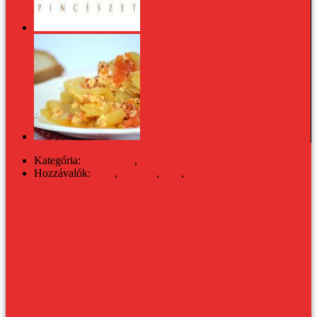
Zsirai Pincészet
Csapjunk bele a lecsóba! Milyen a jó lecsó?
Kategória:
KONYHA
,
LEVES
Hozzávalók:
alma
,
pogácsa
,
répa
,
sárgarépa