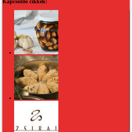
Kapcsoldó cikkek:
Balzsamecetes-kakukkfüves pácolt fokhagyma
Csodás variációk mindennapi kenyerünkre