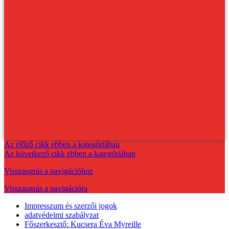
Az előző cikk ebben a kategóriában
Az következő cikk ebben a kategóriában
Visszaugrás a navigációhoz
Visszaugrás a navigációra
Impresszum és szerzői jogok
adatvédelmi szabályzat
Főszerkesztő: Kucsera Éva Myreille