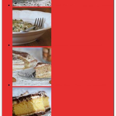
Könnyű, diós piskóta - drága nagyi után szabadon
Gombás rizottó rengeteg petrezselyemmel
Brutálisan finom: régimódi, házi mandulatorta