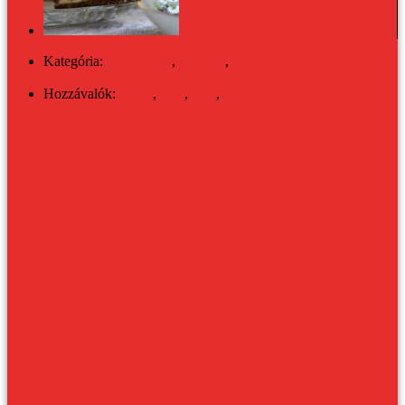
Családi receptünk: Lipcsei-szelet Karácsonyra
Kategória:
KONYHA
,
LEVES
,
VEGÁN-
GLUTÉNMENTES
Hozzávalók:
batáta
,
chili
,
répa
,
zeller