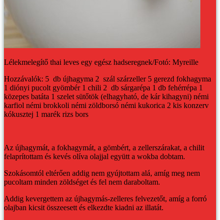
Lélekmelegítő thai leves egy egész hadseregnek/Fotó: Myreille
Hozzávalók:
5 db újhagyma
2 szál szárzeller
5 gerezd fokhagyma
1 diónyi pucolt gyömbér
1 chili
2 db sárgarépa
1 db fehérrépa
1
közepes batáta
1 szelet sütőtök (elhagyható, de kár kihagyni)
némi
karfiol
némi brokkoli
némi zöldborsó
némi kukorica
2 kis konzerv
kókusztej
1 marék rizs
bors
Az újhagymát, a fokhagymát, a gömbért, a zellerszárakat, a chilit
felaprítottam és kevés olíva olajjal együtt a wokba dobtam.
Szokásomtól eltérően addig nem gyújtottam alá, amíg meg nem
pucoltam minden zöldséget és fel nem daraboltam.
Addig kevergettem az újhagymás-zelleres felvezetőt, amíg a forró
olajban kicsit összeesett és elkezdte kiadni az illatát.