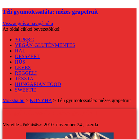
Téli gyümölcssaláta: mézes grapefruit
Visszaugrás a navigációra
Az oldal cikkei bevezetőkkel:
30 PERC
VEGÁN-GLUTÉNMENTES
HAL
DESSZERT
HÚS
LEVES
REGGELI
TÉSZTA
HUNGARIAN FOOD
SWEETIE
Moksha.hu
>
KONYHA
>
Téli gyümölcssaláta: mézes grapefruit
Téli gyümölcssaláta: mézes grapefruit
Myreille -
2010. november 24., szerda
Publikálva: