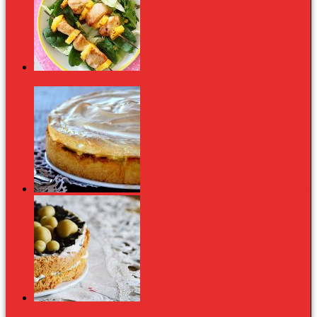
Ananászos pulykanyárs és öt dolog, amit nem
tudtál a pulykáról
A nagyi arany gyöngyei: habos-mazsolás túrótorta
Dani szülinapi tortája: Mandulás-csokis-
narancsos-ricottás torta