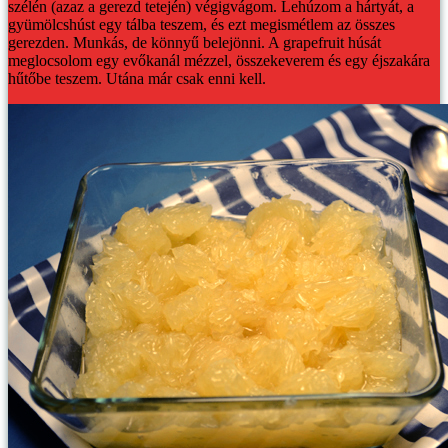
szélén (azaz a gerezd tetején) végigvágom. Lehúzom a hártyát, a
gyümölcshúst egy tálba teszem, és ezt megismétlem az összes
gerezden. Munkás, de könnyű belejönni.
A grapefruit húsát
meglocsolom egy evőkanál mézzel, összekeverem és egy éjszakára
hűtőbe teszem. Utána már csak enni kell.