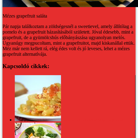
Mézes grapefruit saláta
Pár napja találkoztam a zöldségesnél a sweetievel, amely állítólag a
pomelo és a grapefruit házasításából született. Jóval édesebb, mint a
grapefruit, de a gyümölcshús előbányászása ugyanolyan melós.
Ugyanúgy megpucoltam, mint a grapefruitot, majd kiskanállal ettük.
Méz már nem kellett rá, elég édes volt és jó leveses, lehet a mézes
grapefruit alternatívája.
Kapcsoldó cikkek:
Csapjunk bele a lecsóba! Milyen a jó lecsó?