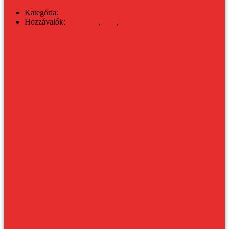
Kategória:
KONYHA
Hozzávalók:
grapefruit
,
méz
,
saláta