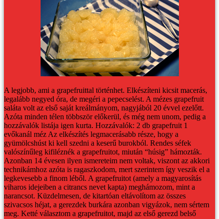
A legjobb, ami a grapefruittal történhet. Elkészíteni kicsit macerás,
legalább negyed óra, de megéri a pepecselést.
A mézes grapefruit
saláta volt az első saját kreálmányom, nagyjából 20 évvel ezelőtt.
Azóta minden télen többször előkerül, és még nem unom, pedig a
hozzávalók listája igen kurta.
Hozzávalók:
2 db grapefruit
1
evőkanál méz
Az elkészítés legmacerásabb része, hogy a
gyümölcshúst ki kell szedni a keserű burokból. Rendes séfek
valószínűleg kifiléznék a grapefruitot, miután “húsig” hámozták.
Azonban 14 évesen ilyen ismereteim nem voltak, viszont az akkori
technikámhoz azóta is ragaszkodom, mert szerintem így veszik el a
legkevesebb a finom léből.
A grapefruitot (amely a magyarosítás
viharos idejeiben a citrancs nevet kapta) meghámozom, mint a
narancsot. Küzdelmesen, de kitartóan eltávolítom az összes
szivacsos héjat, a gerezdek burkára azonban vigyázok, nem sértem
meg. Ketté választom a grapefruitot, majd az első gerezd belső