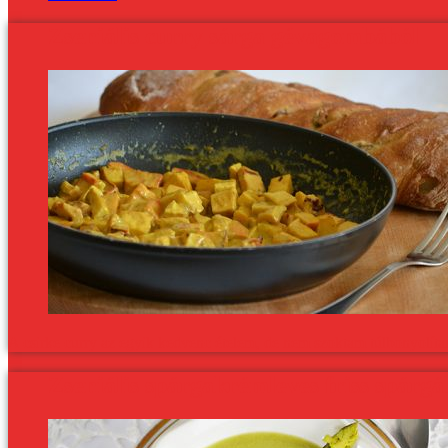
Zseniális curry sárga gévagombából
A csirke curry az egyik kedvenc ételem, de nem szoktam túlbonyolítan
Zseniális spárgakrémleves friss spárgá