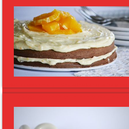
A kakaó és a narancs mindig jó páros, akárcsak a piskóta és a gazdag
Tavaszi carbonara zöldborsóval, penné