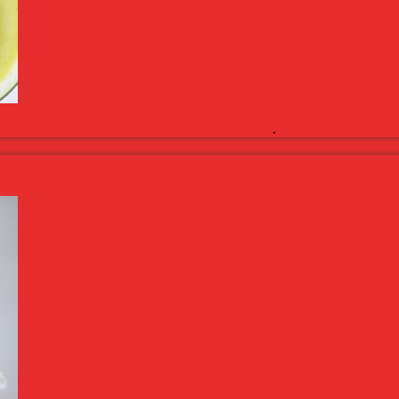
kkinikrémlevest. Ráadásul a kert ontja a
cukkinit
.