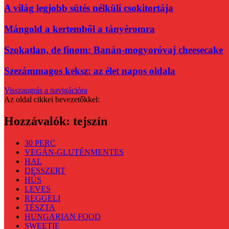
A világ legjobb sütés nélküli csokitortája
Mángold a kertemből a tányéromra
Szokatlan, de finom: Banán-mogyoróvaj cheesecake
Szezámmagos keksz: az élet napos oldala
Visszaugrás a navigációra
Az oldal cikkei bevezetőkkel:
Hozzávalók:
tejszín
30 PERC
VEGÁN-GLUTÉNMENTES
HAL
DESSZERT
HÚS
LEVES
REGGELI
TÉSZTA
HUNGARIAN FOOD
SWEETIE