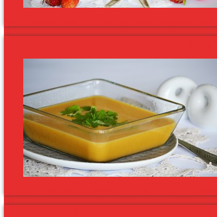
Amikor először kóstoltam a chia pudingot, tudtam, hogy akkor fogok tö
Csak 5 hozzávaló: currys édesburgony
Egyszerű, gyorsan elkészül, tápláló és a gyerekeim mindig repetáznak 
Kakaós piskótatorta tejszínes-naranc