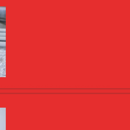
, tejszínes krém. Nagyszerű ünnepi torta egyszerűen, gyorsan.
vel