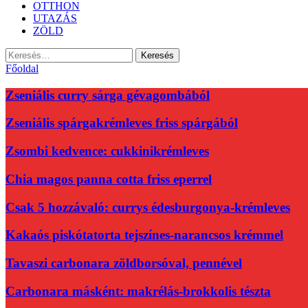
OTTHON
UTAZÁS
ZÖLD
Keresés:
Főoldal
Zseniális curry sárga gévagombából
Zseniális spárgakrémleves friss spárgából
Zsombi kedvence: cukkinikrémleves
Chia magos panna cotta friss eperrel
Csak 5 hozzávaló: currys édesburgonya-krémleves
Kakaós piskótatorta tejszínes-narancsos krémmel
Tavaszi carbonara zöldborsóval, pennével
Carbonara másként: makrélás-brokkolis tészta