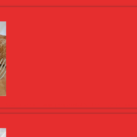
i. Most elkészítettem sárga gévagombából és jelentem, így is remek!
ból