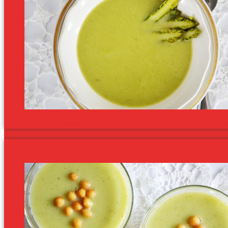
Gyors, egyszerű, tavaszi és nagyon finom. Az egyik legjobb étel, amit 
Zsombi kedvence: cukkinikrémleves