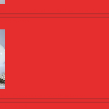
kéleteset alkotni, amikor a kertem elkezdi ontani az epret. (Megint ig
a-krémleves
belőle. Télen-nyáron, tavasszal-ősszel batáta krémleves.
sos krémmel