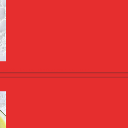
spárgából készíteni lehet és a gyerekek is szeretik.