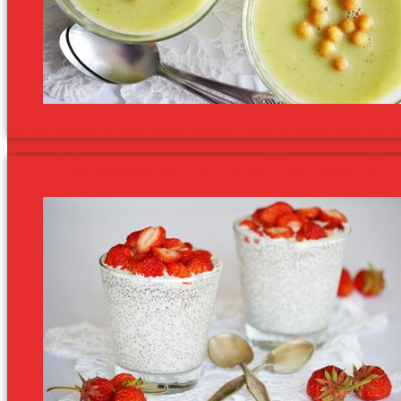
Zsombi mindjárt 8 éves. Zsombi utálja a cukkinit. Zsombi imádja a cu
Chia magos panna cotta friss eperrel