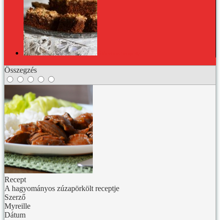
Dióhabos brownie
Összegzés
Recept
A hagyományos zúzapörkölt receptje
Szerző
Myreille
Dátum