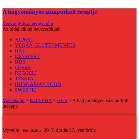
A hagyományos zúzapörkölt receptje
Visszaugrás a navigációra
Az oldal cikkei bevezetőkkel:
30 PERC
VEGÁN-GLUTÉNMENTES
HAL
DESSZERT
HÚS
LEVES
REGGELI
TÉSZTA
HUNGARIAN FOOD
SWEETIE
Moksha.hu
>
KONYHA
>
HÚS
>
A hagyományos zúzapörkölt
receptje
A hagyományos zúzapörkölt receptje
Myreille -
2017. április 27., csütörtök
Publikálva: