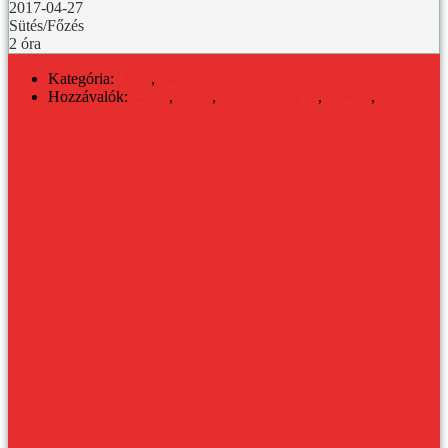
2017-04-27
Sütés/Főzés
2 óra
Kategória:
HÚS
,
KONYHA
Hozzávalók:
csirke
,
kacsa
,
magyar konyha
,
pörkölt
,
zúza