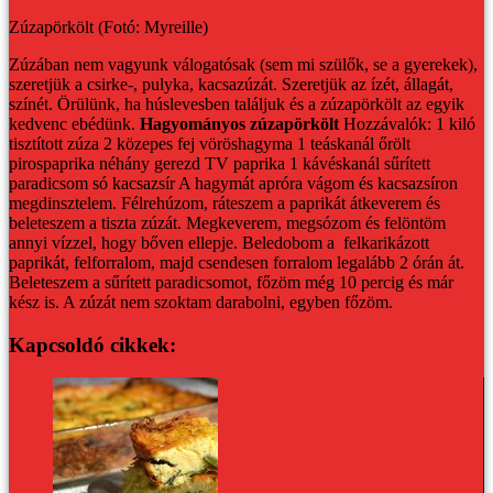
Zúzapörkölt (Fotó: Myreille)
Zúzában nem vagyunk válogatósak (sem mi szülők, se a gyerekek),
szeretjük a csirke-, pulyka, kacsazúzát. Szeretjük az ízét, állagát,
színét. Örülünk, ha húslevesben találjuk és a zúzapörkölt az egyik
kedvenc ebédünk.
Hagyományos zúzapörkölt
Hozzávalók:
1 kiló
tisztított zúza
2 közepes fej vöröshagyma
1 teáskanál őrölt
pirospaprika
néhány gerezd TV paprika
1 kávéskanál sűrített
paradicsom
só
kacsazsír
A hagymát apróra vágom és kacsazsíron
megdinsztelem. Félrehúzom, ráteszem a paprikát átkeverem és
beleteszem a tiszta zúzát. Megkeverem, megsózom és felöntöm
annyi vízzel, hogy bőven ellepje. Beledobom a felkarikázott
paprikát, felforralom, majd csendesen forralom legalább 2 órán át.
Beleteszem a sűrített paradicsomot, főzöm még 10 percig és már
kész is.
A zúzát nem szoktam darabolni, egyben főzöm.
Kapcsoldó cikkek: