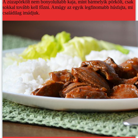
A zúzapörkölt nem bonyolultabb kaja, mint bármelyik pörkölt, csak
sokkal tovább kell főzni. Amúgy az egyik legfinomabb húsfajta, mi
családilag imádjuk.