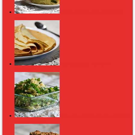
Medvehagymás tészta: 6 hozzávalóból isteni
lakoma
Palacsinta alaprecept - Klasszikus és
megunhatatlan!
Quinoa saláta zöldborsócsírával, bazsalikommal és
pirított szezámmaggal