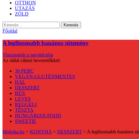
OTTHON
UTAZÁS
ZÖLD
Keresés:
Főoldal
A legfinomabb banános sütemény
Visszaugrás a navigációra
Az oldal cikkei bevezetőkkel:
30 PERC
VEGÁN-GLUTÉNMENTES
HAL
DESSZERT
HÚS
LEVES
REGGELI
TÉSZTA
HUNGARIAN FOOD
SWEETIE
Moksha.hu
>
KONYHA
>
DESSZERT
>
A legfinomabb banános s