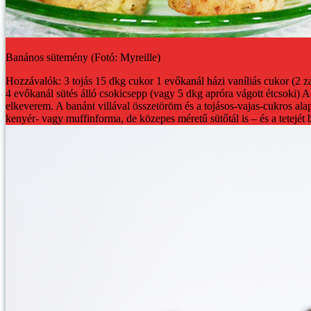
Banános sütemény (Fotó: Myreille)
Hozzávalók:
3 tojás
15 dkg cukor
1 evőkanál házi vaníliás cukor (2 z
4 evőkanál sütés álló csokicsepp (vagy 5 dkg apróra vágott étcsoki)
A 
elkeverem. A banánt villával összetöröm és a tojásos-vajas-cukros ala
kenyér- vagy muffinforma, de közepes méretű sütőtál is – és a tetejé