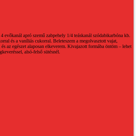
4 evőkanál apró szemű zabpehely
1/4 teáskanál szódabikarbóna
kb.
rral és a vaníliás cukorral. Beleteszem a megolvasztott vajat,
a és az egészet alaposan elkeverem.
Kivajazott formába öntöm – lehet
gkeveréssel, alsó-felső sütésnél.