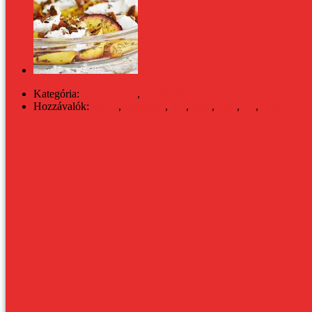
Sült nektarin kakukkfűvel, mézzel és házi sajttal
Kategória:
DESSZERT
,
KONYHA
Hozzávalók:
banán
,
sütemény
,
süti
,
tojás
,
torta
,
vaj
,
vanília