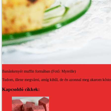
Banánkenyér muffin formában (Fotó: Myreille)
Tudom, illene megvárni, amíg kihűl, de én azonnal meg akarom kóstoln
Kapcsoldó cikkek: