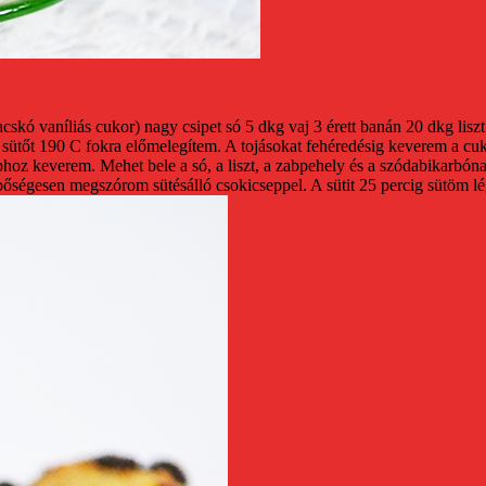
acskó vaníliás cukor)
nagy csipet só
5 dkg vaj
3 érett banán
20 dkg liszt
sütőt 190 C fokra előmelegítem.
A tojásokat fehéredésig keverem a cuko
phoz keverem. Mehet bele a só, a liszt, a zabpehely és a szódabikarbón
t bőségesen megszórom sütésálló csokicseppel.
A sütit 25 percig sütöm lé