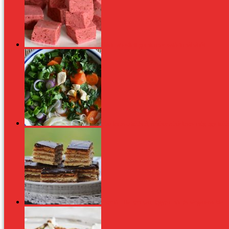
Házi habosított gumicukor valódi málnából
Pho leves csirkével, amikor a húsleves még egy fok
Zserbó - Ha kert van, legyen dió- és sárgabarackfa