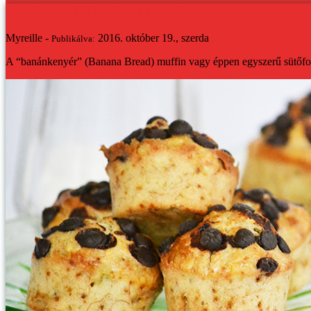
A legfinomabb banános sütemény
Myreille -
2016. október 19., szerda
Publikálva:
A “banánkenyér” (Banana Bread) muffin vagy éppen egyszerű sütőformá