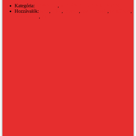
Kategória:
KONYHA
,
VEGÁN-GLUTÉNMENTES
Hozzávalók:
alma
,
cékla
,
chutney
,
garam masala
,
szegfűbors
,
szerecsendió
,
téli