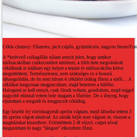
Cékla chutney: Fűszeres, picit csípős, gyümölcsös, nagyon finom/Fot
A *kedvező csillagállás nálam annyit jelen, hogy amikor
sütőzacskóban csirkecombot sütöttem, a több hete megvásárolt
cékláknak is találtam egy helyet a tepsin és sütőzacskóba kötve
megsütöttem. Természetesen, nem szükséges ez a hosszú
ráhangolódás, de én nem bírom 4 cékláért órákig fűteni a sütőt… A
céklákat langyosan megpucoltam, majd betettem a hűtőbe.
Halogatni se kell ennyit, csak fáradt voltam, gondoltam, majd reggel
nagyobb elánnal vetem bele magam a főzésbe. De a lényeg, hogy
eljutottam a megsült és megpucolt céklákig.
Egy kisebb fej vöröshagymát apróra vágtam, majd lábasba tettem 3
db apróra vágott almával. Az almák héját nem vágtam le, viszont a
magházukat kiszedtem. Felöntöttem 2 dl vízzel, csipet sóval
megszórtam és nagy “lángon” elkezdtem főzni.