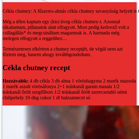
Cékla chutney: A fűszeres-almás cékla chutney savanyúság helyett is t
Még a télen kaptam egy (kis) üveg cékla chutney-t. Azonnal
rákattantam, pillanatok alatt elfogyott. Most pedig kedvező volt a
csillagállás* és megcsináltam magamnak is. A harmada még
melegen elfogyott a reggelihez…
Természetesen elkértem a chutney receptjét, de végül nem azt
főztem meg, hanem ahogy továbbgondoltam.
Cékla chutney recept
Hozzávalók:
4 db cékla
3 db alma
1 vöröshagyma
2 marék mazsola
1 marék aszalt vörösáfonya
2+1 teáskanál garam masala
1/2
teáskanál őrölt szegfűbors
1/2 teáskanál őrölt szerecsendió
némi
chilipehely
10 dkg cukor
1 dl balzsamecet
só