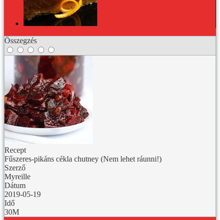
Cheesecake mánia: csokis-narancsos sajttorta
Összegzés
Recept
Fűszeres-pikáns cékla chutney (Nem lehet ráunni!)
Szerző
Myreille
Dátum
2019-05-19
Idő
30M