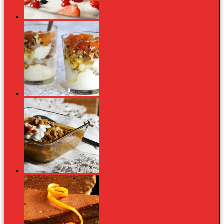
Nyári álom: krémes, gyümölcsös, könnyű
Joghurtos pohárkrém pörkölt dióval, mézzel
Marhajó lencseleves tejföllel és chilivel