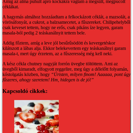
Amíg az alma puhult apró kockákra vágtam a megsült, megpucolt
céklákat.
A hagymás almához hozzáadtam a felkockázott céklát, a mazsolát, a
vörösáfonyát, a cukrot, a balzsamecetet, a fűszereket. Chilipehelyből
csak keveset tettem, hogy ne erős, csak pikáns íze legyen, garam
masala-ból pedig 2 teáskanálnyit tettem bele.
Addig főztem, amíg a leve jól besűrűsödött és kevergetéskor
kilátszott a lábas alja. Ekkor belekevertem egy teáskanálnyi garam
masala-t, mert úgy érzetem, az a fűszeresség még kell neki.
A kész cékla chutney nagyját forrón üvegbe töltöttem. Ami az
üvegből kimaradt, elfogyott reggelire, meg úgy a délelőtt folyamán,
kóstolgatás közben, hogy
“Úristen, milyen finom! Aaaaaa, pont úgy
fűszeres, ahogy szeretem! Hm, hidegen is de jó!”
Kapcsoldó cikkek: