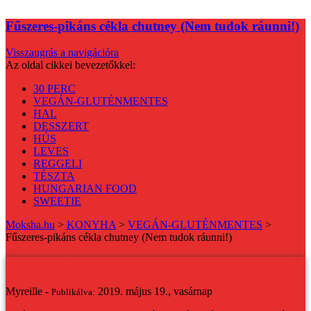
Fűszeres-pikáns cékla chutney (Nem tudok ráunni!)
Visszaugrás a navigációra
Az oldal cikkei bevezetőkkel:
30 PERC
VEGÁN-GLUTÉNMENTES
HAL
DESSZERT
HÚS
LEVES
REGGELI
TÉSZTA
HUNGARIAN FOOD
SWEETIE
Moksha.hu
>
KONYHA
>
VEGÁN-GLUTÉNMENTES
>
Fűszeres-pikáns cékla chutney (Nem tudok ráunni!)
Fűszeres-pikáns cékla chutney (Nem tudok ráunni!)
Myreille -
2019. május 19., vasárnap
Publikálva: