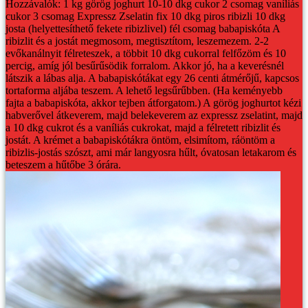
Hozzávalók:
1 kg görög joghurt
10-10 dkg cukor
2 csomag vaníliás
cukor
3 csomag Expressz Zselatin fix
10 dkg piros ribizli
10 dkg
josta (helyettesíthető fekete ribizlivel)
fél csomag babapiskóta
A
ribizlit és a jostát megmosom, megtisztítom, leszemezem. 2-2
evőkanálnyit félreteszek, a többit 10 dkg cukorral felfőzöm és 10
percig, amíg jól besűrűsödik forralom. Akkor jó, ha a keverésnél
látszik a lábas alja.
A babapiskótákat egy 26 centi átmérőjű, kapcsos
tortaforma aljába teszem. A lehető legsűrűbben. (Ha keményebb
fajta a babapiskóta, akkor tejben átforgatom.)
A görög joghurtot kézi
habverővel átkeverem, majd belekeverem az expressz zselatint, majd
a 10 dkg cukrot és a vaníliás cukrokat, majd a félretett ribizlit és
jostát.
A krémet a babapiskótákra öntöm, elsimítom, ráöntöm a
ribizlis-jostás szószt, ami már langyosra hűlt, óvatosan letakarom és
beteszem a hűtőbe 3 órára.