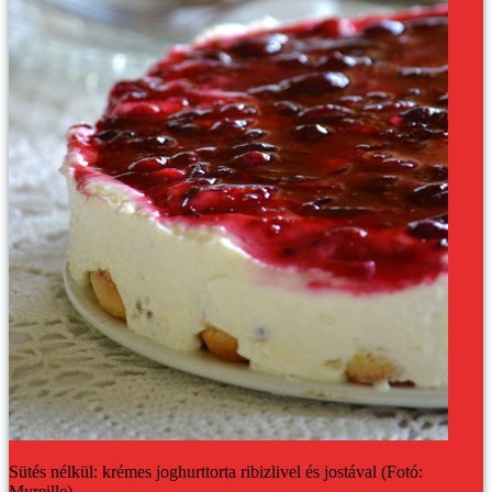
Sütés nélkül: krémes joghurttorta ribizlivel és jostával (Fotó:
Myreille)