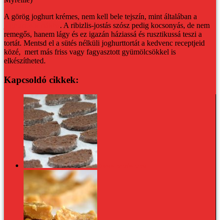
A görög joghurt krémes, nem kell bele tejszín, mint általában a
joghurtos tortákba
. A ribizlis-jostás szósz pedig kocsonyás, de nem
remegős, hanem lágy és ez igazán háziassá és rusztikussá teszi a
tortát. Mentsd el a sütés nélküli joghurttortát a kedvenc receptjeid
közé, mert más friss vagy fagyasztott gyümölcsökkel is
elkészítheted.
Kapcsoldó cikkek:
Rozsos-kakaós keksz