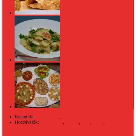
Ajándék a férjemnek: házi vajkaramella
Fokhagymás tejszínben sült csicsóka
Terülj, terülj, asztalkám!
Kategória:
DESSZERT
,
KONYHA
Hozzávalók:
babapiskóta
,
joghurt
,
josta
,
ribizli
,
vaníliás cukor