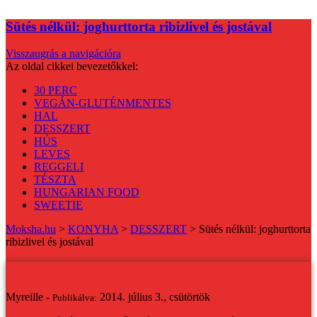
Sütés nélkül: joghurttorta ribizlivel és jostával
Visszaugrás a navigációra
Az oldal cikkei bevezetőkkel:
30 PERC
VEGÁN-GLUTÉNMENTES
HAL
DESSZERT
HÚS
LEVES
REGGELI
TÉSZTA
HUNGARIAN FOOD
SWEETIE
Moksha.hu
>
KONYHA
>
DESSZERT
>
Sütés nélkül: joghurttorta
ribizlivel és jostával
Sütés nélkül: joghurttorta ribizlivel és jostával
Myreille -
2014. július 3., csütörtök
Publikálva: