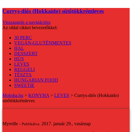
Currys-diós (Hokkaido) sütőtökkrémleves
Visszaugrás a navigációra
Az oldal cikkei bevezetőkkel:
30 PERC
VEGÁN-GLUTÉNMENTES
HAL
DESSZERT
HÚS
LEVES
REGGELI
TÉSZTA
HUNGARIAN FOOD
SWEETIE
Moksha.hu
>
KONYHA
>
LEVES
>
Currys-diós (Hokkaido)
sütőtökkrémleves
Currys-diós (Hokkaido) sütőtökkrémleves
Myreille -
2017. január 29., vasárnap
Publikálva: