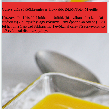
Currys-diós sütőtökkrémleves Hokkaido tökből/Fotó: Myreille
Hozzávalók:
1 kisebb Hokkaido sütőtök (hiányában lehet kanadai
sütőtök is)
2 dl tejszín (vagy kókusztej, ami éppen van otthon)
1 kis
fej hagyma
1 gerezd fokhagyma
1 evőkanál curry fűszerkeverék
só
1-2 evőkanál dió
levesgyöngy