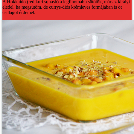
A Hokkaido (red kuri squash) a legfinomabb sütőtök, már az királyi
eledel, ha megsütöm, de currys-diós krémleves formájában is öt
csillagot érdemel.