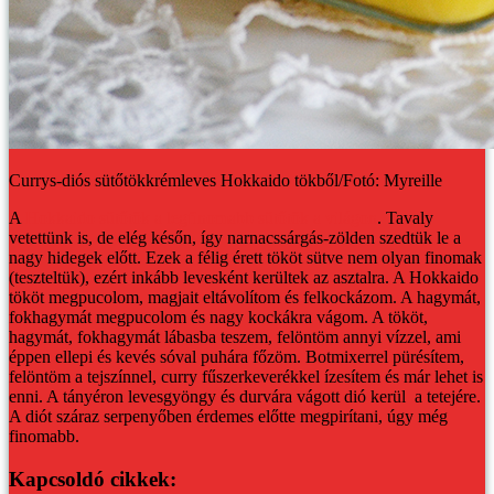
Currys-diós sütőtökkrémleves Hokkaido tökből/Fotó: Myreille
A
Hokkaido sütőtök a legfinomabb sütőtök a világon
. Tavaly
vetettünk is, de elég későn, így narnacssárgás-zölden szedtük le a
nagy hidegek előtt. Ezek a félig érett tököt sütve nem olyan finomak
(teszteltük), ezért inkább levesként kerültek az asztalra.
A Hokkaido
tököt megpucolom, magjait eltávolítom és felkockázom. A hagymát,
fokhagymát megpucolom és nagy kockákra vágom. A tököt,
hagymát, fokhagymát lábasba teszem, felöntöm annyi vízzel, ami
éppen ellepi és kevés sóval puhára főzöm.
Botmixerrel pürésítem,
felöntöm a tejszínnel, curry fűszerkeverékkel ízesítem és már lehet is
enni. A tányéron levesgyöngy és durvára vágott dió kerül a tetejére.
A diót száraz serpenyőben érdemes előtte megpirítani, úgy még
finomabb.
Kapcsoldó cikkek: