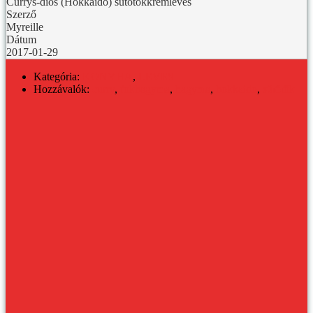
Currys-diós (Hokkaido) sütőtökkrémleves
Szerző
Myreille
Dátum
2017-01-29
Kategória:
KONYHA
,
LEVES
Hozzávalók:
curry
,
fokhagyma
,
hagyma
,
hokkaido
,
sütőtök