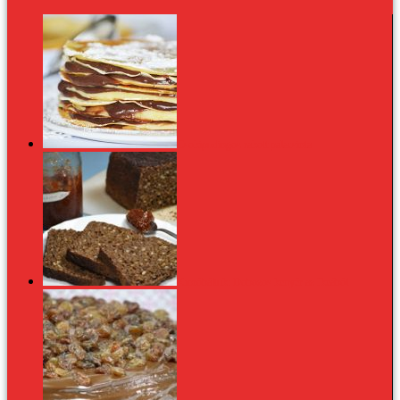
Csokipudingos rakott palacsinta
Kipróbáltuk: Dobozos kenyér az Ikeából