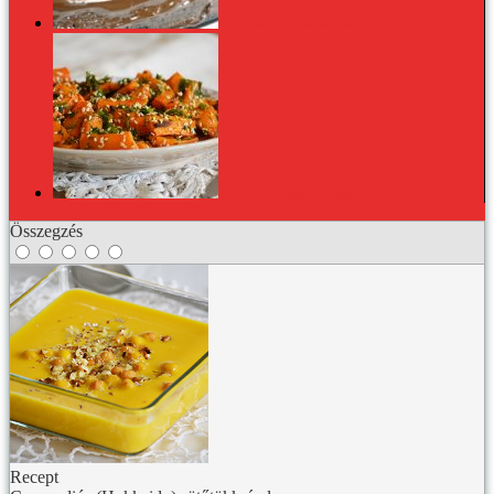
Csokoládétorta rumos mazsolával
Marokkói sárgarépasaláta
Összegzés
Recept