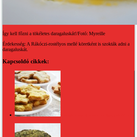
Így kell főzni a tökéletes daragaluskát!/Fotó: Myreille
Érdekesség: A Rákóczi-rostélyos mellé köretként is szokták adni a
daragaluskát.
Kapcsoldó cikkek:
Ropogós keksz háromszor: vaníliás, gyömbéres és
fahéjas