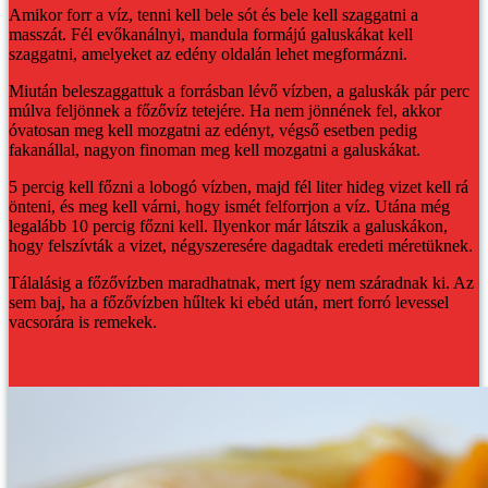
Amikor forr a víz, tenni kell bele sót és bele kell szaggatni a
masszát. Fél evőkanálnyi, mandula formájú galuskákat kell
szaggatni, amelyeket az edény oldalán lehet megformázni.
Miután beleszaggattuk a forrásban lévő vízben, a galuskák pár perc
múlva feljönnek a főzővíz tetejére. Ha nem jönnének fel, akkor
óvatosan meg kell mozgatni az edényt, végső esetben pedig
fakanállal, nagyon finoman meg kell mozgatni a galuskákat.
5 percig kell főzni a lobogó vízben, majd fél liter hideg vizet kell rá
önteni, és meg kell várni, hogy ismét felforrjon a víz. Utána még
legalább 10 percig főzni kell. Ilyenkor már látszik a galuskákon,
hogy felszívták a vizet, négyszeresére dagadtak eredeti méretüknek.
Tálalásig a főzővízben maradhatnak, mert így nem száradnak ki. Az
sem baj, ha a főzővízben hűltek ki ebéd után, mert forró levessel
vacsorára is remekek.