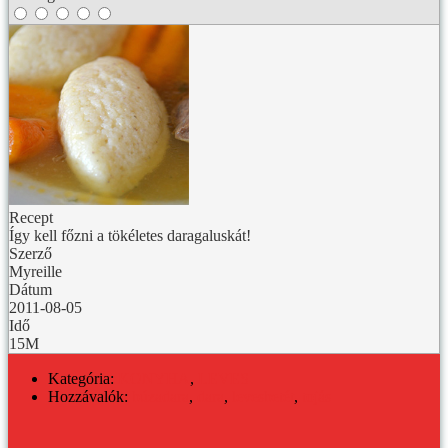
Recept
Így kell főzni a tökéletes daragaluskát!
Szerző
Myreille
Dátum
2011-08-05
Idő
15M
Kategória:
KONYHA
,
LEVES
Hozzávalók:
búzadara
,
dara
,
levesbetét
,
tojás