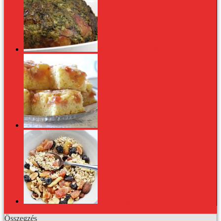
Mennyei lapocka minimális munkával
Csipketerítő és süti: régimódi cseresznyés pite
Fejedelmi reggeli - házi készítésű müzli
Összegzés