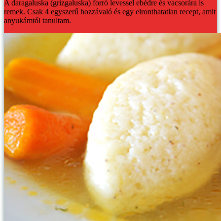
A daragaluska (grízgaluska) forró levessel ebédre és vacsorára is
remek. Csak 4 egyszerű hozzávaló és egy elronthatatlan recept, amit
anyukámtól tanultam.