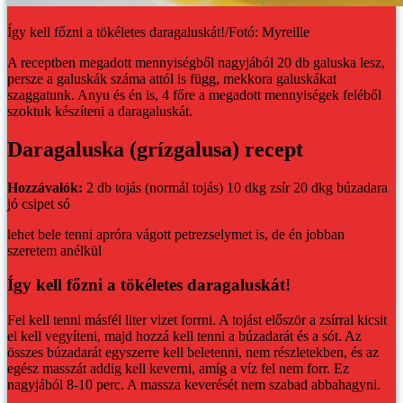
Így kell főzni a tökéletes daragaluskát!/Fotó: Myreille
A receptben megadott mennyiségből nagyjából 20 db galuska lesz,
persze a galuskák száma attól is függ, mekkora galuskákat
szaggatunk. Anyu és én is, 4 főre a megadott mennyiségek feléből
szoktuk készíteni a daragaluskát.
Daragaluska (grízgalusa) recept
Hozzávalók:
2 db tojás (normál tojás)
10 dkg zsír
20 dkg búzadara
jó csipet só
lehet bele tenni apróra vágott petrezselymet is, de én jobban
szeretem anélkül
Így kell főzni a tökéletes daragaluskát!
Fel kell tenni másfél liter vizet forrni. A tojást először a zsírral kicsit
el kell vegyíteni, majd hozzá kell tenni a búzadarát és a sót. Az
összes búzadarát egyszerre kell beletenni, nem részletekben, és az
egész masszát addig kell keverni, amíg a víz fel nem forr. Ez
nagyjából 8-10 perc. A massza keverését nem szabad abbahagyni.