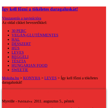
Így kell főzni a tökéletes daragaluskát!
Visszaugrás a navigációra
Az oldal cikkei bevezetőkkel:
30 PERC
VEGÁN-GLUTÉNMENTES
HAL
DESSZERT
HÚS
LEVES
REGGELI
TÉSZTA
HUNGARIAN FOOD
SWEETIE
Moksha.hu
>
KONYHA
>
LEVES
>
Így kell főzni a tökéletes
daragaluskát!
Így kell főzni a tökéletes daragaluskát!
Myreille -
2011. augusztus 5., péntek
Publikálva: