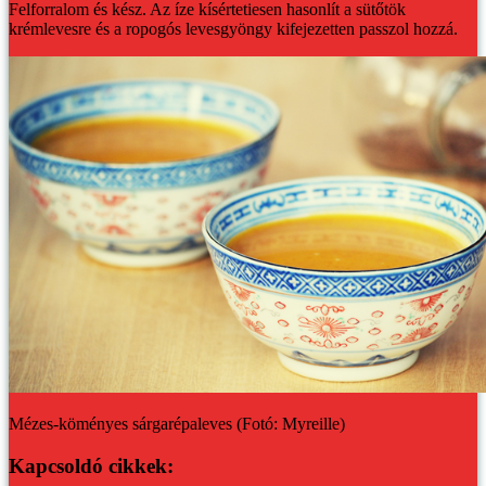
Felforralom és kész. Az íze kísértetiesen hasonlít a sütőtök
krémlevesre és a ropogós levesgyöngy kifejezetten passzol hozzá.
Mézes-köményes sárgarépaleves (Fotó: Myreille)
Kapcsoldó cikkek: