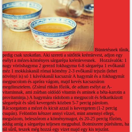
Büntetésnek tűnik,
pedig csak szokatlan. Aki szereti a sütőtök krémlevest, adjon egy
esélyt a mézes-köményes sárgarépa krémlevesnek.
Hozzávalók:
1
nagy vöröshagyma
2 gerezd fokhagyma
6-8 sárgarépa
1 evőkanál
méz
1 mokkáskanál római kömény
2-3 evőkanál tejszín (lehet
növényi is)
só
1 kávéskanál kacsazsír
A hagymát és a fokhagymát
megpucolom és apróra vágom, majd kevés kacsazsíron
megdinsztelem. (Zsírral ritkán főzök, de adtam esélyt az A-
vitaminnak, ami zsírban oldódó vitamin és aminek a béta-karotin a
provitaminja.)
A hagymára rádobom a megpucolt és felkarikázott
sárgarépát és sűrű kevergetés közben 5-7 percig párolom.
Rácsorgatom a mézet és kicsit azzal is kevergetem (1-2 percig
csupán). Felöntöm kétszer annyi vízzel, mint amennyi ellepi,
megsózom, beleszórom a köménymagot, és 20-25 percig főzöm,
addig amíg a sárgarépa teljesen megpuhul.
Botmixerre pürésítem, ha
túl sűrű, teszek még hozzá egy vizet majd egy kis tejszínt.