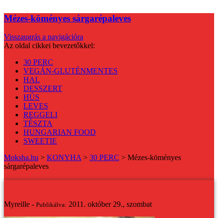
Mézes-köményes sárgarépaleves
Visszaugrás a navigációra
Az oldal cikkei bevezetőkkel:
30 PERC
VEGÁN-GLUTÉNMENTES
HAL
DESSZERT
HÚS
LEVES
REGGELI
TÉSZTA
HUNGARIAN FOOD
SWEETIE
Moksha.hu
>
KONYHA
>
30 PERC
>
Mézes-köményes
sárgarépaleves
Mézes-köményes sárgarépaleves
Myreille -
2011. október 29., szombat
Publikálva: