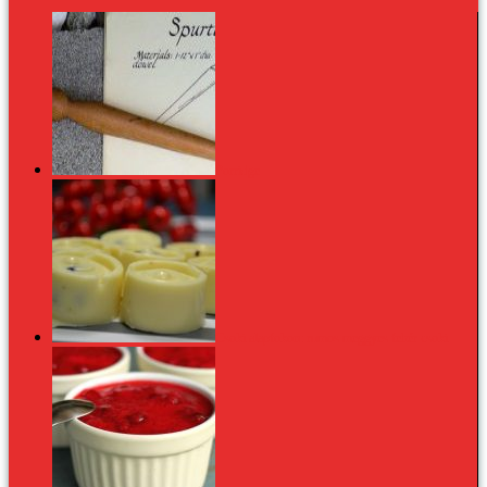
Porridge
Csoki alapfokon: rumos meggyes fehér csoki