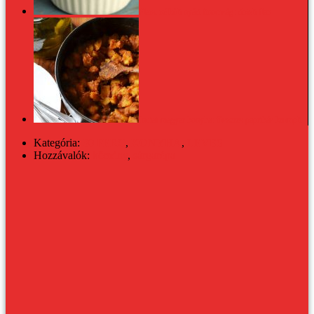
Flanc nélküli nyári finomság: ribizli flan
Indiai-magyar konyha: fűszeres paprikás krumpli
Kategória:
30 PERC
,
KONYHA
,
LEVES
Hozzávalók:
kömény
,
sárgarépa