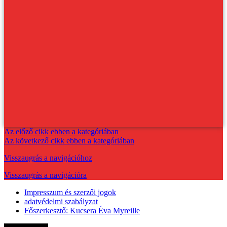
Az előző cikk ebben a kategóriában
Az következő cikk ebben a kategóriában
Visszaugrás a navigációhoz
Visszaugrás a navigációra
Impresszum és szerzői jogok
adatvédelmi szabályzat
Főszerkesztő: Kucsera Éva Myreille