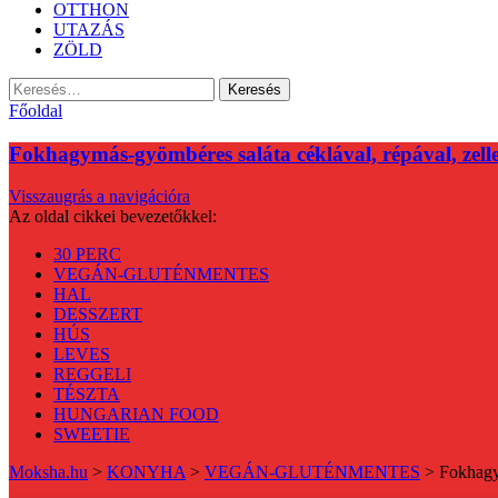
OTTHON
UTAZÁS
ZÖLD
Keresés:
Főoldal
Fokhagymás-gyömbéres saláta céklával, répával, zelle
Visszaugrás a navigációra
Az oldal cikkei bevezetőkkel:
30 PERC
VEGÁN-GLUTÉNMENTES
HAL
DESSZERT
HÚS
LEVES
REGGELI
TÉSZTA
HUNGARIAN FOOD
SWEETIE
Moksha.hu
>
KONYHA
>
VEGÁN-GLUTÉNMENTES
>
Fokhagym