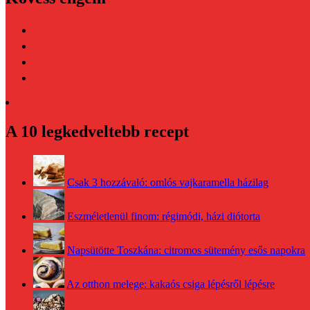
A 10 legkedveltebb recept
Csak 3 hozzávaló: omlós vajkaramella házilag
Eszméletlenül finom: régimódi, házi diótorta
Napsütötte Toszkána: citromos sütemény esős napokra
Az otthon melege: kakaós csiga lépésről lépésre