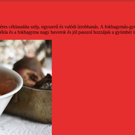
rrel
es céklasaláta szép, egyszerű és valódi ízrobbanás.
A fokhagymás-gyömb
kla és a fokhagyma nagy haverok és jól passzol hozzájuk a gyömbér is, 