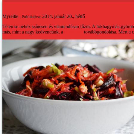
Fokhagymás-gyömbéres saláta céklával, répával, zelle
Myreille -
2014. január 20., hétfő
Publikálva:
Télen se nehéz színesen és vitamindúsan főzni. A fokhagymás-gyömbér
más, mint a nagy kedvencünk, a
répasaláta
továbbgondolása. Mert a cé