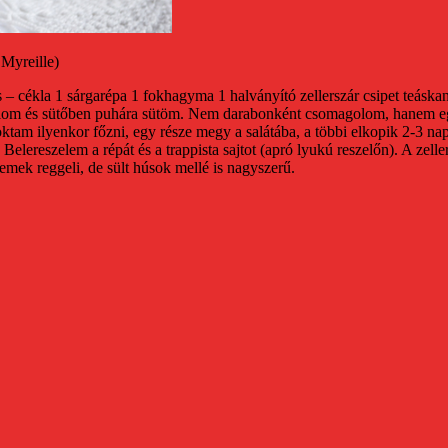
 Myreille)
 – cékla
1 sárgarépa
1 fokhagyma
1 halványító zellerszár
csipet teáska
lom és sütőben puhára sütöm. Nem darabonként csomagolom, hanem eg
am ilyenkor főzni, egy része megy a salátába, a többi elkopik 2-3 nap a
 Belereszelem a répát és a trappista sajtot (apró lyukú reszelőn). A zel
remek reggeli, de sült húsok mellé is nagyszerű.