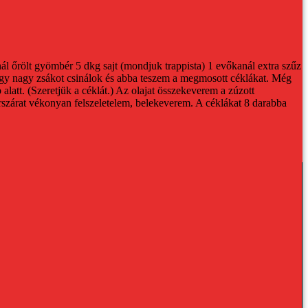
nál őrölt gyömbér
5 dkg sajt (mondjuk trappista)
1 evőkanál extra szűz
y nagy zsákot csinálok és abba teszem a megmosott céklákat. Még
latt. (Szeretjük a céklát.)
Az olajat összekeverem a zúzott
lerszárat vékonyan felszeletelem, belekeverem. A céklákat 8 darabba