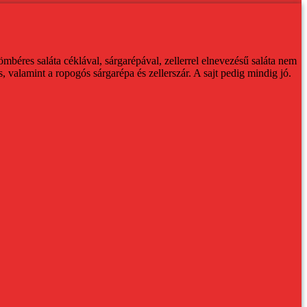
éres saláta céklával, sárgarépával, zellerrel elnevezésű saláta nem
valamint a ropogós sárgarépa és zellerszár. A sajt pedig mindig jó.