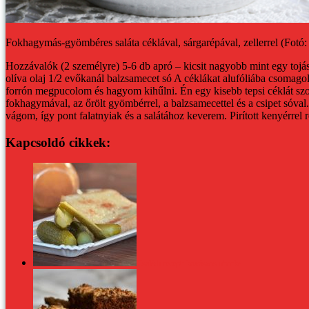
Fokhagymás-gyömbéres saláta céklával, sárgarépával, zellerrel (Fotó:
Hozzávalók (2 személyre)
5-6 db apró – kicsit nagyobb mint egy tojás
olíva olaj
1/2 evőkanál balzsamecet
só
A céklákat alufóliába csomago
forrón megpucolom és hagyom kihűlni. Én egy kisebb tepsi céklát szokt
fokhagymával, az őrölt gyömbérrel, a balzsamecettel és a csipet sóval.
vágom, így pont falatnyiak és a salátához keverem.
Pirított kenyérrel 
Kapcsoldó cikkek:
Családi recept: kovászos uborka