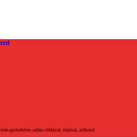
rrel
ás-gyömbéres saláta céklával, répával, zellerrel