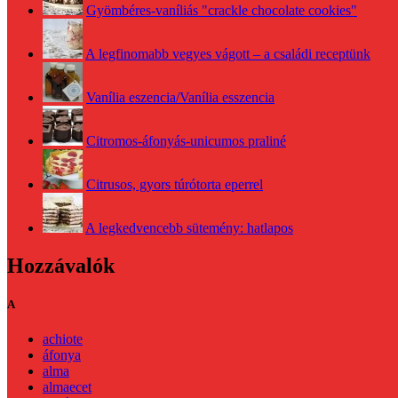
Gyömbéres-vaníliás "crackle chocolate cookies"
A legfinomabb vegyes vágott – a családi receptünk
Vanília eszencia/Vanília esszencia
Citromos-áfonyás-unicumos praliné
Citrusos, gyors túrótorta eperrel
A legkedvencebb sütemény: hatlapos
Hozzávalók
A
achiote
áfonya
alma
almaecet