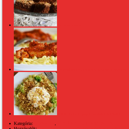
Dióhabos brownie
Serpenyőben lassan sült paradicsomos-fahéjas tarja
Pirított kínai kel ropogós morzsával és tejföllel
Kategória:
KONYHA
,
VEGÁN-GLUTÉNMENTES
Hozzávalók:
cékla
,
fokhagyma
,
gyömbér
,
halványító zeller
,
sal