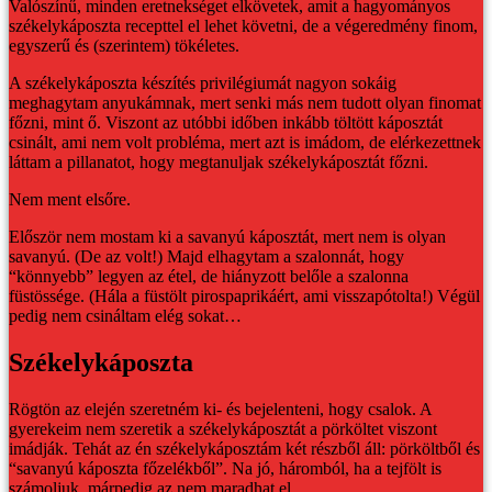
Valószínű, minden eretnekséget elkövetek, amit a hagyományos
székelykáposzta recepttel el lehet követni, de a végeredmény finom,
egyszerű és (szerintem) tökéletes.
A székelykáposzta készítés privilégiumát nagyon sokáig
meghagytam anyukámnak, mert senki más nem tudott olyan finomat
főzni, mint ő. Viszont az utóbbi időben inkább töltött káposztát
csinált, ami nem volt probléma, mert azt is imádom, de elérkezettnek
láttam a pillanatot, hogy megtanuljak székelykáposztát főzni.
Nem ment elsőre.
Először nem mostam ki a savanyú káposztát, mert nem is olyan
savanyú. (De az volt!) Majd elhagytam a szalonnát, hogy
“könnyebb” legyen az étel, de hiányzott belőle a szalonna
füstössége. (Hála a füstölt pirospaprikáért, ami visszapótolta!) Végül
pedig nem csináltam elég sokat…
Székelykáposzta
Rögtön az elején szeretném ki- és bejelenteni, hogy csalok. A
gyerekeim nem szeretik a székelykáposztát a pörköltet viszont
imádják. Tehát az én székelykáposztám két részből áll: pörköltből és
“savanyú káposzta főzelékből”. Na jó, háromból, ha a tejfölt is
számoljuk, márpedig az nem maradhat el.