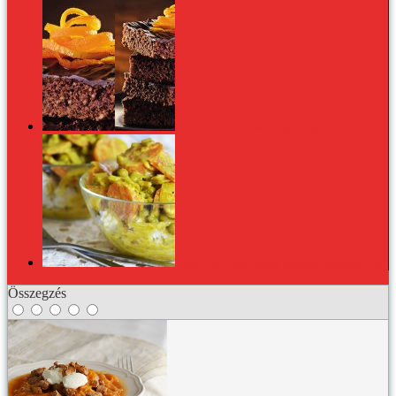
Kávés-csokoládés álom Capri szigetéről
"Együk ki a hűtőt" avagy egyszerű zöldséges curry
Összegzés