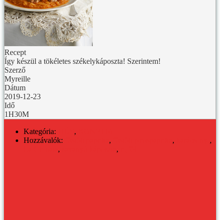
Recept
Így készül a tökéletes székelykáposzta! Szerintem!
Szerző
Myreille
Dátum
2019-12-23
Idő
1H30M
Kategória:
HÚS
,
KONYHA
Hozzávalók:
füstölt paprika
,
füstölt pirospaprika
,
karácsonyi
,
La Chinata
,
savanyú káposzta
,
tejföl