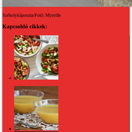
Székelykáposzta/Fotó: Myreille
Kapcsoldó cikkek:
3+1 uborka-paradicsom-hagyma salátával a világ
körül
Kókusztejes-currys sárgarépakrémleves