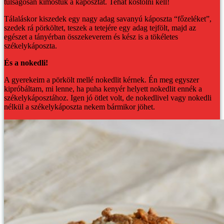
túlságosan kimostuk a káposztát. Tehát kóstolni kell!
Tálaláskor kiszedek egy nagy adag savanyú káposzta “főzeléket”,
szedek rá pörköltet, teszek a tetejére egy adag tejfölt, majd az
egészet a tányérban összekeverem és kész is a tökéletes
székelykáposzta.
És a nokedli!
A gyerekeim a pörkölt mellé nokedlit kérnek. Én meg egyszer
kipróbáltam, mi lenne, ha puha kenyér helyett nokedlit ennék a
székelykáposztához. Igen jó ötlet volt, de nokedlivel vagy nokedli
nélkül a székelykáposzta nekem bármikor jöhet.