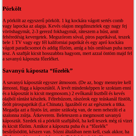
Pörkölt
A pörkölt az egyszerű pörkölt. 1 kg kockára vágott sertés comb
vagy lapocka az alapja. Kevés olajon megdinsztelek egy nagy fej
vöröshagymát, 2-3 gerezd fokhagymát, ráteszem a húst, amit
fehéredésig kevergetek. Megszórom sóval, piros paprikával, teszek
bele 1 TV vagy egy fél kaliforniai paprikát és egy apró kockára
vágott paradicsomot és addig főzöm, amíg a hús omlósan puha nem
lesz. A szaftját kicsit hosszabbra hagyom, mert azzal öntöm majd fel
a savanyú káposzta főzeléket.
Savanyú káposzta “főzelék”
A savanyú káposztát egyszer átmosom. (De az, hogy mennyire kell
átmosni, függ a káposztától. A levét mindenképpen le szoktam enni
és a káposztát is kicsit megmosom.) 2 evőkanál lisztből és kevés
olajból rántást készítek. Félrehúzom, rászórok egy teáskanál füstölt,
őrölt pirospaprikát (La Chinata). Igazából ez az egésznek a titka.
Megadja azt a füstös ízt, amire szükség van, de nem nehezíti el a
szalonna zsírja. Átkeverem. Beleteszem a megmosott savanyú
káposztát. Szedek rá a pörkölt szaftjából, ha kell teszek még rá vizet
és kicsit főzöm. Amikor a káposzta puha és a “főzelék”
besűrűsödött, készen van. Sózni általában nem kell, csak akkor, ha