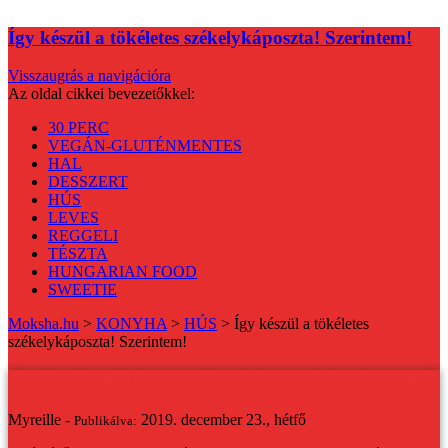
Így készül a tökéletes székelykáposzta! Szerintem!
Visszaugrás a navigációra
Az oldal cikkei bevezetőkkel:
30 PERC
VEGÁN-GLUTÉNMENTES
HAL
DESSZERT
HÚS
LEVES
REGGELI
TÉSZTA
HUNGARIAN FOOD
SWEETIE
Moksha.hu
>
KONYHA
>
HÚS
>
Így készül a tökéletes
székelykáposzta! Szerintem!
Így készül a tökéletes székelykáposzta! Szerintem!
Myreille -
2019. december 23., hétfő
Publikálva: